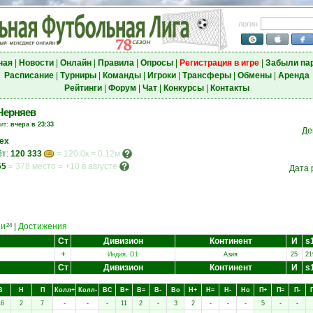
логин
ная
|
Новости
|
Онлайн
|
Правила
|
Опросы
|
Регистрация в игре
|
Забыли па
Расписание
|
Турниры
|
Команды
|
Игроки
|
Трансферы
|
Обмены
|
Аренда
Рейтинги
|
Форум
|
Чат
|
Конкурсы
|
Контакты
Черняев
зит:
вчера в 23:33
Де
ex
ёт:
120 333
= 120.0к = 0.12м
65
=
378 место
=
+10 в августе
Дата 
еи
|
Достижения
24
Ст
Дивизион
Континент
И
s
+
Индия, D1
Азия
25
21
Ст
Дивизион
Континент
И
s
В
Н
П
Колл+
Колл-
ВC
В+
В=
В-
Вo
Н+
Н=
Н-
Нo
П+
П=
П-
16
2
7
-
-
-
11
2
-
3
2
-
-
-
5
-
-