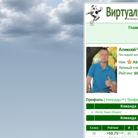
Глав
Алексей 
Последний ви
Ник:
Ak
Личный сч
Рейтинг:
6
Профиль
|
Награды
|
Троф
16
Команда
1.
Интер Каши (Индия)
Команда
Сезон
Рейтинг
И
+50.75
*1.00
78
25