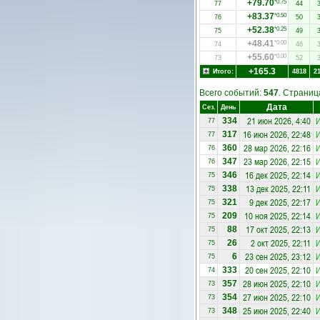
+79.70
*0.75
77
44
+83.37
*0.50
76
50
+52.38
*0.25
75
49
+48.41
*0.00
74
46
+55.60
*0.00
73
52
+165.3
Итого:
4818
2
Всего событий:
547
. Страни
Дата
Сез.
День
21 июн 2026, 4:40
334
77
16 июн 2026, 22:48
317
77
28 мар 2026, 22:16
360
76
23 мар 2026, 22:15
347
76
16 дек 2025, 22:14
346
75
13 дек 2025, 22:11
338
75
9 дек 2025, 22:17
321
75
10 ноя 2025, 22:14
209
75
17 окт 2025, 22:13
88
75
2 окт 2025, 22:11
26
75
23 сен 2025, 23:12
6
75
20 сен 2025, 22:10
333
74
28 июн 2025, 22:10
357
73
27 июн 2025, 22:10
354
73
25 июн 2025, 22:40
348
73