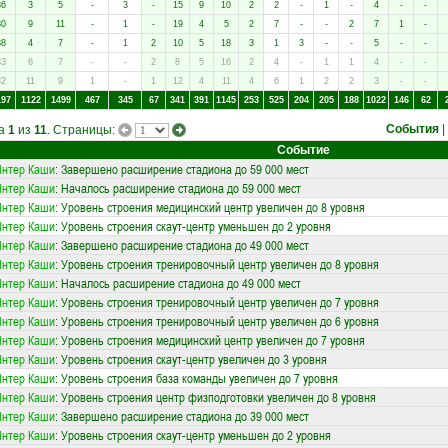
36
3
5
-
3
-
15
9
10
2
2
-
1
-
4
-
-
30
9
11
-
1
-
19
4
5
2
7
-
-
2
7
1
-
38
4
7
-
1
2
10
5
18
3
1
3
-
-
5
-
-
33
6
7
-
-
2
8
5
16
2
4
-
1
1
4
-
-
32
11
9
1
-
1
12
4
11
4
6
1
2
2
3
-
-
197
1122
1499
467
345
67
341
391
1145
253
525
204
205
188
1022
146
62
События
|
ца
1
из
11
. Страницы:
Событие
Интер Каши
: Завершено расширение стадиона до 59 000 мест
Интер Каши
: Началось расширение стадиона до 59 000 мест
Интер Каши
: Уровень строения медицинский центр увеличен до 8 уровня
Интер Каши
: Уровень строения скаут-центр уменьшен до 2 уровня
Интер Каши
: Завершено расширение стадиона до 49 000 мест
Интер Каши
: Уровень строения тренировочный центр увеличен до 8 уровня
Интер Каши
: Началось расширение стадиона до 49 000 мест
Интер Каши
: Уровень строения тренировочный центр увеличен до 7 уровня
Интер Каши
: Уровень строения тренировочный центр увеличен до 6 уровня
Интер Каши
: Уровень строения медицинский центр увеличен до 7 уровня
Интер Каши
: Уровень строения скаут-центр увеличен до 3 уровня
Интер Каши
: Уровень строения база команды увеличен до 7 уровня
Интер Каши
: Уровень строения центр физподготовки увеличен до 8 уровня
Интер Каши
: Завершено расширение стадиона до 39 000 мест
Интер Каши
: Уровень строения скаут-центр уменьшен до 2 уровня