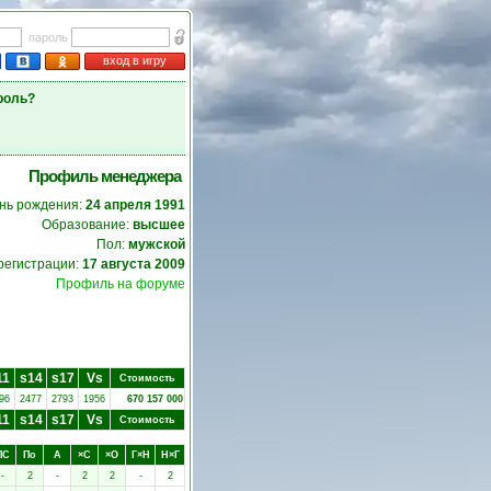
пароль
вход в игру
роль?
Профиль менеджера
нь рождения:
24 апреля 1991
Образование:
высшее
Пол:
мужской
регистрации:
17 августа 2009
Профиль на форуме
11
s14
s17
Vs
Стоимость
96
2477
2793
1956
670 157 000
11
s14
s17
Vs
Стоимость
ПC
Пo
А
×C
×O
Г×Н
Н×Г
-
2
-
2
2
-
2