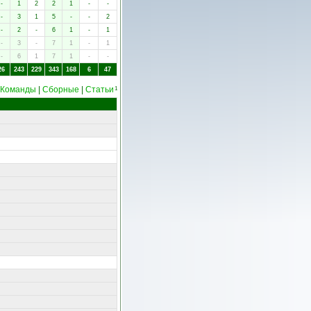
-
1
2
2
1
-
-
-
3
1
5
-
-
2
-
2
-
6
1
-
1
-
3
-
7
1
-
1
-
6
1
7
1
-
-
26
243
229
343
168
6
47
Команды
|
Сборные
|
Статьи
1