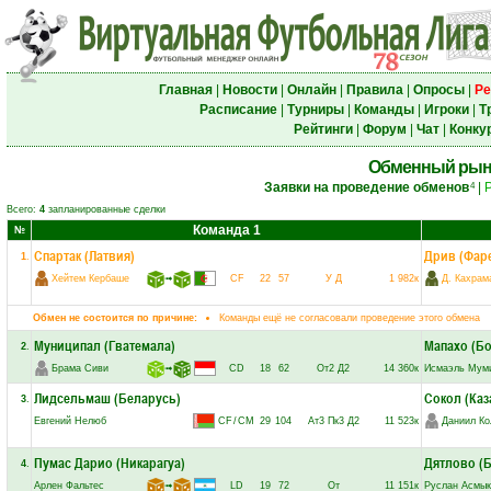
Главная
|
Новости
|
Онлайн
|
Правила
|
Опросы
|
Ре
Расписание
|
Турниры
|
Команды
|
Игроки
|
Т
Рейтинги
|
Форум
|
Чат
|
Конку
Обменный рын
Заявки на проведение обменов
|
4
Всего:
4
запланированные сделки
Команда 1
№
Спартак (Латвия)
Дрив (Фар
1
.
Хейтем Кербаше
➟
CF
22
57
У
Д
1 982к
Д. Кахрам
Обмен не состоится по причине:
Команды ещё не согласовали проведение этого обмена
Муниципал (Гватемала)
Мапахо (Б
2
.
Брама Сиви
➟
CD
18
62
От2
Д2
14 360к
Исмаэль Мум
Лидсельмаш (Беларусь)
Сокол (Каз
3
.
Евгений Нелюб
CF
/
CM
29
104
Ат3
Пк3
Д2
11 523к
Даниил Ко
Пумас Дарио (Никарагуа)
Дятлово (
4
.
Арлен Фальтес
➟
LD
19
72
От
11 151к
Руслан Асмык