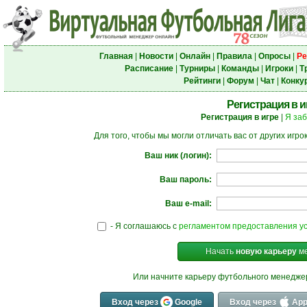
Главная
|
Новости
|
Онлайн
|
Правила
|
Опросы
|
Ре
Расписание
|
Турниры
|
Команды
|
Игроки
|
Т
Рейтинги
|
Форум
|
Чат
|
Конку
Регистрация в и
Регистрация в игре
|
Я за
Для того, чтобы мы могли отличать вас от других игр
Ваш ник (логин):
Ваш пароль:
Ваш e-mail:
- Я соглашаюсь с
регламентом предоставления ус
Начать
новую карьеру
ме
Или начните карьеру футбольного менедж
Вход через
Google
Вход через
App