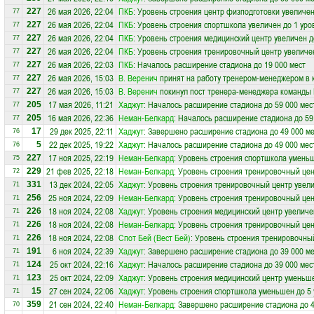
26 мая 2026, 22:04
ПКБ
: Уровень строения центр физподготовки увеличен
227
77
26 мая 2026, 22:04
ПКБ
: Уровень строения спортшкола увеличен до 1 уро
227
77
26 мая 2026, 22:04
ПКБ
: Уровень строения медицинский центр увеличен д
227
77
26 мая 2026, 22:04
ПКБ
: Уровень строения тренировочный центр увеличе
227
77
26 мая 2026, 22:03
ПКБ
: Началось расширение стадиона до 19 000 мест
227
77
26 мая 2026, 15:03
В. Веренич
принят на работу тренером-менеджером в
227
77
26 мая 2026, 15:03
В. Веренич
покинул пост тренера-менеджера команды
227
77
17 мая 2026, 11:21
Хаджут
: Началось расширение стадиона до 59 000 мес
205
77
16 мая 2026, 22:36
Неман-Белкард
: Началось расширение стадиона до 59
205
77
29 дек 2025, 22:11
Хаджут
: Завершено расширение стадиона до 49 000 ме
17
76
22 дек 2025, 19:22
Хаджут
: Началось расширение стадиона до 49 000 мес
5
76
17 ноя 2025, 22:19
Неман-Белкард
: Уровень строения спортшкола уменьш
227
75
21 фев 2025, 22:18
Неман-Белкард
: Уровень строения тренировочный цен
229
72
13 дек 2024, 22:05
Хаджут
: Уровень строения тренировочный центр увели
331
71
25 ноя 2024, 22:09
Неман-Белкард
: Уровень строения тренировочный це
256
71
18 ноя 2024, 22:08
Хаджут
: Уровень строения медицинский центр увеличе
226
71
18 ноя 2024, 22:08
Неман-Белкард
: Уровень строения тренировочный цен
226
71
18 ноя 2024, 22:08
Спот Бей (Вест Бей)
: Уровень строения тренировочный
226
71
6 ноя 2024, 22:39
Хаджут
: Завершено расширение стадиона до 39 000 ме
191
71
25 окт 2024, 22:16
Хаджут
: Началось расширение стадиона до 39 000 мес
124
71
25 окт 2024, 22:09
Хаджут
: Уровень строения медицинский центр уменьше
123
71
27 сен 2024, 22:06
Хаджут
: Уровень строения спортшкола уменьшен до 5
15
71
21 сен 2024, 22:40
Неман-Белкард
: Завершено расширение стадиона до 4
359
70