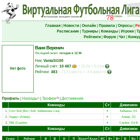
Главная
|
Новости
|
Онлайн
|
Правила
|
Опросы
|
Ре
Расписание
|
Турниры
|
Команды
|
Игроки
|
Т
Рейтинги
|
Форум
|
Чат
|
Конку
Ваня Веренич
Последний визит:
сегодня в 12:36
Ник:
VaniaSt100
Личный счёт:
10 487
= 10.0к = 0.01м
Нет фото
Рейтинг:
483
=
7172 место
=
-3 в августе
Профиль
|
Награды
|
Трофеи
|
Достижения
1
23
Команды
Ст
Дивизион
+
1.
Спот Бей (Вест Бей, Каймановы о-ва)
Кайманы, D1
+
2.
Хаджут (Алжир)
Алжир, D2
+
3.
ПКБ (Сербия)
Сербия, D4-B
Команды
Ст
Дивизион
Сезон
Рейтинг
И
В
Н
П
Колл+
Колл-
ВC
В+
В=
В-
Вo