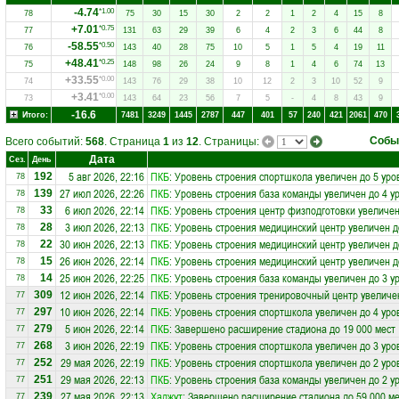
-4.74
*1.00
78
75
30
15
30
2
2
1
2
4
15
8
+7.01
*0.75
77
131
63
29
39
6
4
2
3
6
44
8
-58.55
*0.50
76
143
40
28
75
10
5
1
5
4
19
11
+48.41
*0.25
75
148
98
26
24
9
8
1
4
6
74
13
+33.55
*0.00
74
143
76
29
38
10
12
2
3
10
52
9
+3.41
*0.00
73
143
64
23
56
7
5
-
4
8
43
9
-16.6
Итого:
7481
3249
1445
2787
447
401
57
240
421
2061
470
Собы
Всего событий:
568
. Страница
1
из
12
. Страницы:
Дата
Сез.
День
5 авг 2026, 22:16
ПКБ
: Уровень строения спортшкола увеличен до 5 уро
192
78
27 июл 2026, 22:26
ПКБ
: Уровень строения база команды увеличен до 4 у
139
78
6 июл 2026, 22:14
ПКБ
: Уровень строения центр физподготовки увеличен
33
78
3 июл 2026, 22:13
ПКБ
: Уровень строения медицинский центр увеличен д
28
78
30 июн 2026, 22:13
ПКБ
: Уровень строения медицинский центр увеличен д
22
78
26 июн 2026, 22:14
ПКБ
: Уровень строения медицинский центр увеличен д
15
78
25 июн 2026, 22:25
ПКБ
: Уровень строения база команды увеличен до 3 у
14
78
12 июн 2026, 22:14
ПКБ
: Уровень строения тренировочный центр увеличе
309
77
10 июн 2026, 22:14
ПКБ
: Уровень строения спортшкола увеличен до 4 уро
297
77
5 июн 2026, 22:14
ПКБ
: Завершено расширение стадиона до 19 000 мест
279
77
3 июн 2026, 22:19
ПКБ
: Уровень строения спортшкола увеличен до 3 уро
268
77
29 мая 2026, 22:19
ПКБ
: Уровень строения спортшкола увеличен до 2 уро
252
77
29 мая 2026, 22:13
ПКБ
: Уровень строения база команды увеличен до 2 у
251
77
27 мая 2026, 22:13
Хаджут
: Завершено расширение стадиона до 59 000 ме
239
77