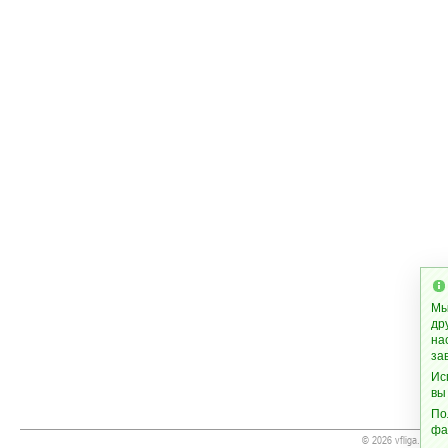
Мы
др
на
за
Ис
вы
По
фа
© 2026 vfliga.com