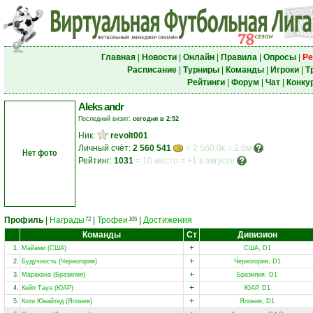
Главная
|
Новости
|
Онлайн
|
Правила
|
Опросы
|
Ре
Расписание
|
Турниры
|
Команды
|
Игроки
|
Т
Рейтинги
|
Форум
|
Чат
|
Конку
Aleks andr
Последний визит:
сегодня в 2:52
Ник:
revolt001
Личный счёт:
2 560 541
= 2 560.0к = 2.0м
Нет фото
Рейтинг:
1031
=
10 место
=
+1 в августе
Профиль
|
Награды
|
Трофеи
|
Достижения
72
105
Команды
Ст
Дивизион
+
1.
Майами (США)
США, D1
+
2.
Будучность (Черногория)
Черногория, D1
+
3.
Маракана (Бразилия)
Бразилия, D1
+
4.
Кейп Таун (ЮАР)
ЮАР, D1
+
5.
Коти Юнайтед (Япония)
Япония, D1