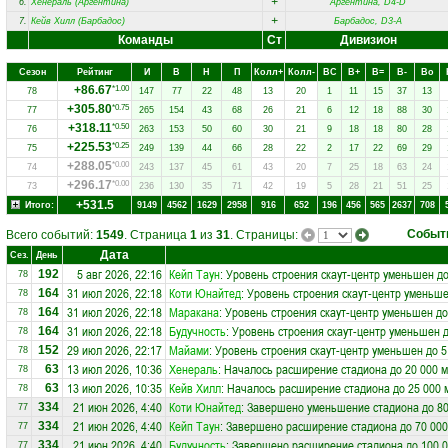
+
6.
Хенераль (Аргентина)
Аргентина, D4-D
+
7.
Кейв Хилл (Барбадос)
Барбадос, D3-A
Команды
Ст
Дивизион
Сезон
Рейтинг
И
В
Н
П
Колл+
Колл-
ВC
В+
В=
В-
Вo
+86.67
*1.00
78
147
77
22
48
13
20
1
11
15
37
13
+305.80
*0.75
77
265
154
43
68
26
21
6
12
18
88
30
+318.11
*0.50
76
263
153
50
60
30
21
9
18
18
80
28
+225.53
*0.25
75
249
139
44
66
28
22
2
17
22
69
29
+288.05
*0.00
74
243
137
45
61
43
20
7
25
18
63
24
+296.17
*0.00
73
236
130
35
71
42
19
5
28
21
51
25
+531.5
Итого:
9149
4562
1629
2958
916
652
196
456
565
2637
708
Событ
Всего событий:
1549
. Страница
1
из
31
. Страницы:
Дата
Сез.
День
5 авг 2026, 22:16
Кейп Таун
: Уровень строения скаут-центр уменьшен до
192
78
31 июл 2026, 22:18
Коти Юнайтед
: Уровень строения скаут-центр уменьше
164
78
31 июл 2026, 22:18
Маракана
: Уровень строения скаут-центр уменьшен до
164
78
31 июл 2026, 22:18
Будучность
: Уровень строения скаут-центр уменьшен д
164
78
29 июл 2026, 22:17
Майами
: Уровень строения скаут-центр уменьшен до 5
152
78
13 июл 2026, 10:36
Хенераль
: Началось расширение стадиона до 20 000 м
63
78
13 июл 2026, 10:35
Кейв Хилл
: Началось расширение стадиона до 25 000 
63
78
21 июн 2026, 4:40
Коти Юнайтед
: Завершено уменьшение стадиона до 80
334
77
21 июн 2026, 4:40
Кейп Таун
: Завершено расширение стадиона до 70 000
334
77
21 июн 2026, 4:40
Будучность
: Завершено расширение стадиона до 100 0
334
77