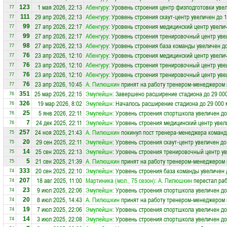
1 мая 2026, 22:13
Абенгуру
: Уровень строения центр физподготовки увел
123
77
29 апр 2026, 22:13
Абенгуру
: Уровень строения скаут-центр увеличен до 
111
77
27 апр 2026, 22:17
Абенгуру
: Уровень строения медицинский центр увелич
99
77
27 апр 2026, 22:17
Абенгуру
: Уровень строения тренировочный центр уве
99
77
27 апр 2026, 22:13
Абенгуру
: Уровень строения база команды увеличен д
98
77
23 апр 2026, 12:10
Абенгуру
: Уровень строения медицинский центр увелич
76
77
23 апр 2026, 12:10
Абенгуру
: Уровень строения тренировочный центр уве
76
77
23 апр 2026, 12:10
Абенгуру
: Уровень строения тренировочный центр уве
76
77
23 апр 2026, 10:45
А. Пилюшкин
принят на работу тренером-менеджером
76
77
25 мар 2026, 22:15
Эмулейшн
: Завершено расширение стадиона до 29 00
351
76
19 мар 2026, 8:02
Эмулейшн
: Началось расширение стадиона до 29 000 
326
76
5 янв 2026, 22:11
Эмулейшн
: Уровень строения спортшкола увеличен до
25
76
24 дек 2025, 22:11
Эмулейшн
: Уровень строения медицинский центр увел
7
76
24 ноя 2025, 21:43
А. Пилюшкин
покинул пост тренера-менеджера коман
257
75
29 сен 2025, 22:11
Эмулейшн
: Уровень строения скаут-центр увеличен до
20
75
25 сен 2025, 22:13
Эмулейшн
: Уровень строения тренировочный центр ув
14
75
21 сен 2025, 21:39
А. Пилюшкин
принят на работу тренером-менеджером
5
75
20 сен 2025, 22:10
Эмулейшн
: Уровень строения база команды увеличен 
333
74
18 авг 2025, 11:00
Мартиника (мол., 75 сезон)
:
А. Пилюшкин
перестал раб
207
74
9 июл 2025, 22:06
Эмулейшн
: Уровень строения спортшкола увеличен до
23
74
8 июл 2025, 14:43
А. Пилюшкин
принят на работу тренером-менеджером
20
74
7 июл 2025, 22:06
Эмулейшн
: Уровень строения спортшкола увеличен до
19
74
3 июл 2025, 22:08
Эмулейшн
: Уровень строения спортшкола увеличен до
14
74