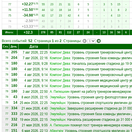
+32.27
*0.75
77
55
23
21
11
6
5
-
3
5
15
-
+11.50
*0.50
76
44
12
18
14
7
5
-
1
1
8
2
-34.98
*0.25
75
82
17
23
42
4
6
-
-
4
13
-
-2.50
*0.00
74
43
12
7
24
4
5
-
2
1
5
4
+13.33
*0.00
73
26
11
7
8
2
1
-
4
3
4
-
+32.3
Итого:
278
85
81
112
27
24
-
13
16
50
6
Всего событий:
52
. Страница
1
из
2
. Страницы:
Дата
Сез.
День
7 авг 2026, 22:25
Компонг Дева
: Уровень строения тренировочный центр
205
78
7 авг 2026, 22:16
Компонг Дева
: Уровень строения база команды увелич
204
78
4 авг 2026, 9:28
Компонг Дева
: Началось расширение стадиона до 19 0
180
78
4 авг 2026, 9:14
Компонг Дева
: Уровень строения тренировочный центр
180
78
4 авг 2026, 9:14
Компонг Дева
: Уровень строения тренировочный центр
180
78
4 авг 2026, 9:14
Компонг Дева
: Уровень строения медицинский центр у
180
78
4 авг 2026, 9:14
Компонг Дева
: Уровень строения медицинский центр у
180
78
3 авг 2026, 22:50
А. Пилюшкин
принят на работу тренером-менеджером
180
78
8 июл 2026, 22:15
Эмулейшн
: Уровень строения центр физподготовки ув
43
78
25 июн 2026, 22:25
Эмулейшн
: Уровень строения спортшкола увеличен до
14
78
21 июн 2026, 4:40
Эмулейшн
: Завершено расширение стадиона до 31 00
334
77
20 июн 2026, 22:10
Эмулейшн
: Уровень строения база команды увеличен 
333
77
19 июн 2026, 22:15
Эмулейшн
: Началось расширение стадиона до 31 000 
332
77
21 мая 2026, 9:55
А. Пилюшкин
покинул пост тренера-менеджера коман
216
77
6 мая 2026, 22:13
Абенгуру
: Уровень строения спортшкола увеличен до 
151
77