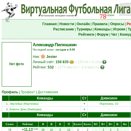
Главная
|
Новости
|
Онлайн
|
Правила
|
Опросы
|
Ре
Расписание
|
Турниры
|
Команды
|
Игроки
|
Т
Рейтинги
|
Форум
|
Чат
|
Конку
Александр Пилюшкин
Последний визит:
сегодня в 8:59
Ник:
Jester
Личный счёт:
150 835
= 150.0к = 0.15м
Нет фото
Рейтинг:
532
=
1575 место
=
-2 в августе
Профиль
|
Трофеи
|
Достижения
1
Команды
Ст
Дивизион
+
1.
Эмулейшн (Мартиника)
Мартиника, D2
+
2.
Компонг Дева (Камбоджа)
-
Команды
Ст
Дивизион
Сезон
Рейтинг
И
В
Н
П
Колл+
Колл-
ВC
В+
В=
В-
Вo
+11.13
*1.00
78
28
10
5
13
4
2
-
3
2
5
-