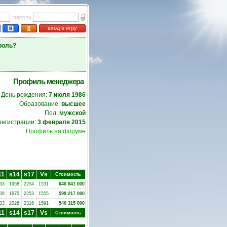
пароль
вход в игру
роль?
Профиль менеджера
День рождения:
7 июля 1986
Образование:
высшее
Пол:
мужской
регистрации:
3 февраля 2015
Профиль на форуме
11
s14
s17
Vs
Стоимость
33
1958
2254
1531
640 841 000
09
1975
2253
1555
599 217 000
33
2026
2316
1591
540 315 000
11
s14
s17
Vs
Стоимость