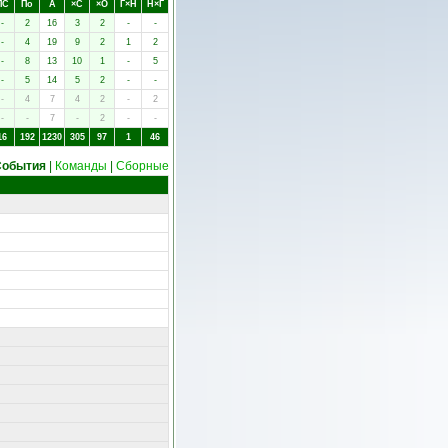
ПC
Пo
А
×C
×O
Г×Н
Н×Г
-
2
16
3
2
-
-
-
4
19
9
2
1
2
-
8
13
10
1
-
5
-
5
14
5
2
-
-
-
4
7
4
2
-
2
-
-
7
-
2
-
-
16
192
1230
305
97
1
46
События
|
Команды
|
Сборные