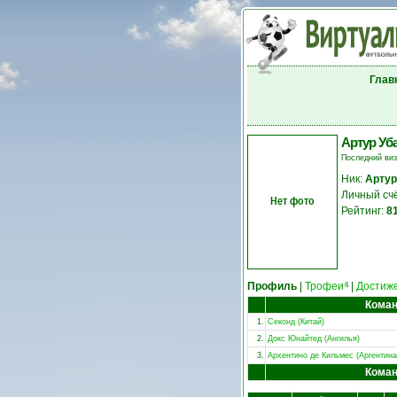
Глав
Артур Уб
Последний ви
Ник:
Артур
Личный сч
Нет фото
Рейтинг:
8
Профиль
|
Трофеи
|
Достиж
6
Кома
1.
Секонд (Китай)
2.
Докс Юнайтед (Ангилья)
3.
Архентино де Кильмес (Аргентина
Кома