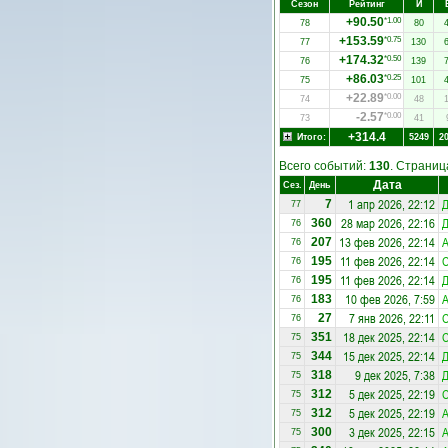
Сезон
Рейтинг
И
+90.50
*1.00
78
80
+153.59
*0.75
77
130
+174.32
*0.50
76
139
+86.03
*0.25
75
101
+22.89
*0.00
74
48
-2.57
*0.00
73
41
+314.4
Итого:
5249
2
Всего событий:
130
. Страни
Дата
Сез.
День
1 апр 2026, 22:12
Д
7
77
28 мар 2026, 22:16
Д
360
76
13 фев 2026, 22:14
А
207
76
11 фев 2026, 22:14
195
76
11 фев 2026, 22:14
Д
195
76
10 фев 2026, 7:59
А
183
76
7 янв 2026, 22:11
27
76
18 дек 2025, 22:14
351
75
15 дек 2025, 22:14
Д
344
75
9 дек 2025, 7:38
Д
318
75
5 дек 2025, 22:19
312
75
5 дек 2025, 22:19
А
312
75
3 дек 2025, 22:15
А
300
75