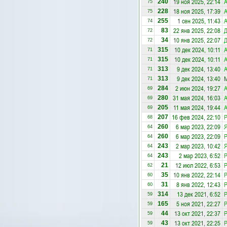
19 ноя 2025, 22:14
А
240
75
18 ноя 2025, 17:39
А
228
75
1 сен 2025, 11:43
А
255
74
22 янв 2025, 22:08
Д
83
72
10 янв 2025, 22:07
Д
34
72
10 дек 2024, 10:11
А
315
71
10 дек 2024, 10:11
А
315
71
9 дек 2024, 13:40
А
313
71
9 дек 2024, 13:40
М
313
71
2 июн 2024, 19:27
А
284
69
31 мая 2024, 16:03
А
280
69
11 мая 2024, 19:44
А
205
69
16 фев 2024, 22:10
Р
207
68
6 мар 2023, 22:09
Я
260
64
6 мар 2023, 22:09
Р
260
64
2 мар 2023, 10:42
Я
243
64
2 мар 2023, 6:52
Р
243
64
12 июл 2022, 6:53
Р
21
62
10 янв 2022, 22:14
Р
35
60
8 янв 2022, 12:43
Р
31
60
13 дек 2021, 6:52
Р
314
59
5 ноя 2021, 22:27
Р
165
59
13 окт 2021, 22:37
Р
44
59
13 окт 2021, 22:25
Р
43
59