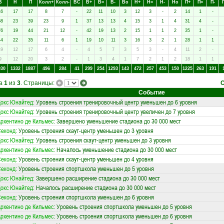
В
Н
П
Колл+
Колл-
ВC
В+
В=
В-
Вo
Н+
Н=
Н-
Нo
П+
П=
П-
46
17
17
8
7
-
22
11
10
3
12
3
-
2
14
1
-
68
23
39
23
9
1
37
13
13
4
15
3
1
4
31
4
-
76
19
44
21
12
-
42
19
13
2
15
1
1
2
35
1
-
44
22
35
11
6
1
19
10
11
3
16
3
2
1
28
1
1
19
12
17
6
4
-
4
5
7
3
5
3
-
4
11
2
-
9
12
20
3
2
-
1
3
4
1
7
2
1
2
18
1
1
030
1332
1887
496
284
41
299
254
1293
143
472
257
453
150
1225
263
191
ца
1
из
3
. Страницы:
Событие
окс Юнайтед
: Уровень строения тренировочный центр уменьшен до 6 уровня
окс Юнайтед
: Уровень строения тренировочный центр увеличен до 7 уровня
рхентино де Кильмес
: Завершено уменьшение стадиона до 30 000 мест
Секонд
: Уровень строения скаут-центр уменьшен до 3 уровня
окс Юнайтед
: Уровень строения скаут-центр уменьшен до 3 уровня
рхентино де Кильмес
: Началось уменьшение стадиона до 30 000 мест
Секонд
: Уровень строения скаут-центр уменьшен до 4 уровня
Секонд
: Уровень строения спортшкола уменьшен до 5 уровня
окс Юнайтед
: Завершено расширение стадиона до 30 000 мест
окс Юнайтед
: Началось расширение стадиона до 30 000 мест
Секонд
: Уровень строения спортшкола уменьшен до 6 уровня
рхентино де Кильмес
: Уровень строения спортшкола уменьшен до 5 уровня
рхентино де Кильмес
: Уровень строения спортшкола уменьшен до 6 уровня