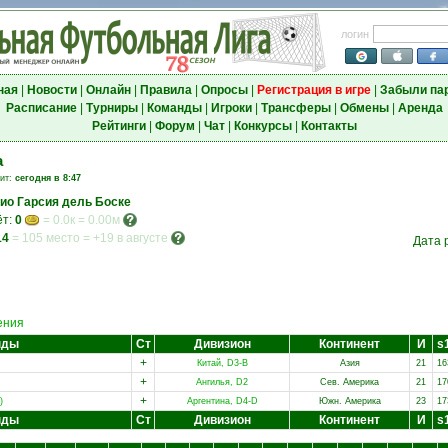
логин
ная
|
Новости
|
Онлайн
|
Правила
|
Опросы
|
Регистрация в игре
|
Забыли па
Расписание
|
Турниры
|
Команды
|
Игроки
|
Трансферы
|
Обмены
|
Аренда
Рейтинги
|
Форум
|
Чат
|
Конкурсы
|
Контакты
а
зит:
сегодня в 8:47
ио Гарсия дель Боске
ёт:
0
= 0.0к = 0.00м
14
=
105 место
=
+19 в августе
Дата 
ения
нды
Ст
Дивизион
Континент
И
s
+
Китай, D3-B
Азия
21
16
+
Ангилья, D2
Сев. Америка
21
17
+
)
Аргентина, D4-D
Южн. Америка
23
17
нды
Ст
Дивизион
Континент
И
s