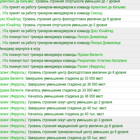
рхентино де Кильмес
: Уровень строения спортшкола уменьшен до 7 уровня
. Уба
принят на работу тренером-менеджером в команду
Архентино де Кильмес
. Уба
принят на работу тренером-менеджером в команду
Секонд
окс Юнайтед
: Уровень строения центр физподготовки увеличен до 6 уровня
окс Юнайтед
: Уровень строения спортшкола уменьшен до 5 уровня
. Уба
принят на работу тренером-менеджером в команду
Докс Юнайтед
. Уба
покинул пост тренера-менеджера команды
Йискра Домажлице
. Уба
принят на работу тренером-менеджером в команду
Йискра Домажлице
енеджер вернулся в игру
. Уба
покинул пост тренера-менеджера команды
Ядзаки Валенте
. Уба
покинул пост тренера-менеджера команды
Рекреативо Атлетико Каталано
. Уба
покинул пост тренера-менеджера команды
Расинг (Ферроль)
асинг (Ферроль)
: Уровень строения центр физподготовки увеличен до 8 уровня
дзаки Валенте
: Завершено уменьшение стадиона до 33 000 мест
асинг (Ферроль)
: Завершено уменьшение стадиона до 36 000 мест
дзаки Валенте
: Началось уменьшение стадиона до 33 000 мест
асинг (Ферроль)
: Началось уменьшение стадиона до 36 000 мест
асинг (Ферроль)
: Уровень строения скаут-центр уменьшен до 2 уровня
асинг (Ферроль)
: Завершено уменьшение стадиона до 40 тыс. мест
асинг (Ферроль)
: Началось уменьшение стадиона до 40 тыс. мест
асинг (Ферроль)
: Уровень строения скаут-центр уменьшен до 3 уровня
асинг (Ферроль)
: Уровень строения медицинский центр увеличен до 8 уровня
асинг (Ферроль)
: Уровень строения тренировочный центр уменьшен до 6 уровня
асинг (Ферроль)
: Завершено уменьшение стадиона до 50 тыс. мест