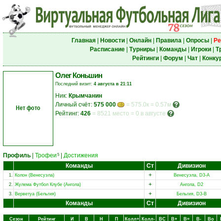
Главная
|
Новости
|
Онлайн
|
Правила
|
Опросы
|
Ре
Расписание
|
Турниры
|
Команды
|
Игроки
|
Т
Рейтинги
|
Форум
|
Чат
|
Конку
Олег Коньшин
Последний визит:
4 августа в 21:11
Ник:
Крымчанин
Личный счёт:
575 000
= 575.0к = 0.57м
Нет фото
Рейтинг:
426
=
8521 место
=
0 в августе
Профиль
|
Трофеи
|
Достижения
5
Команды
Ст
Дивизион
+
1.
Колон (Венесуэла)
Венесуэла, D3-A
+
2.
Жулема Футбол Клубе (Ангола)
Ангола, D2
+
3.
Верветуа (Бельгия)
Бельгия, D3-B
Команды
Ст
Дивизион
Сезон
Рейтинг
И
В
Н
П
Колл+
Колл-
ВC
В+
В=
В-
Вo