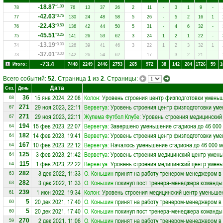
-18.87
*1.00
78
76
13
37
26
2
11
-
3
1
9
-
-42.63
*0.75
77
130
24
48
58
5
26
-
5
2
16
1
-22.43
*0.50
76
136
42
44
50
5
31
-
4
6
32
-
-45.51
*0.25
75
141
26
53
62
3
24
1
2
1
22
-
-13.19
*0.00
74
126
39
41
46
3
22
1
2
3
32
1
-37.01
*0.00
73
142
26
54
62
-
17
-
3
2
21
-
-73.4
Итого:
7448
2249
2446
2753
265
972
38
142
284
1726
59
1
Всего событий:
52
. Страница
1
из
2
. Страницы:
Дата
Сез.
День
15 янв 2024, 22:08
Колон
: Уровень строения центр физподготовки уменьш
36
68
29 ноя 2023, 22:11
Верветуа
: Уровень строения центр физподготовки уме
271
67
29 ноя 2023, 22:11
Жулема Футбол Клубе
: Уровень строения медицинский
271
67
15 фев 2023, 22:07
Верветуа
: Завершено уменьшение стадиона до 46 000
194
64
14 фев 2023, 19:41
Верветуа
: Уровень строения центр физподготовки уме
182
64
10 фев 2023, 22:12
Верветуа
: Началось уменьшение стадиона до 46 000 м
167
64
3 фев 2023, 21:42
Верветуа
: Уровень строения медицинский центр умень
125
64
1 фев 2023, 22:22
Верветуа
: Уровень строения медицинский центр умень
115
64
3 дек 2022, 11:33
О. Коньшин
принят на работу тренером-менеджером в
282
63
3 дек 2022, 11:33
О. Коньшин
покинул пост тренера-менеджера команд
282
63
1 июн 2022, 19:34
Колон
: Уровень строения медицинский центр уменьшен
239
61
20 дек 2021, 17:40
О. Коньшин
принят на работу тренером-менеджером в
5
60
20 дек 2021, 17:40
О. Коньшин
покинул пост тренера-менеджера команд
5
60
2 дек 2021, 11:06
О. Коньшин
принят на работу тренером-менеджером в
270
59