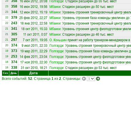
16 июн 2012, 20:08
Полгарди
: Стадион расширен до 55 тыс. мест
358
23
16 июн 2012, 19:56
Мбаики
: Стадион расширен до 50 тыс. мест
358
23
12 июн 2012, 15:19
Мбаики
: Уровень строения тренировочный центр увел
344
23
25 фев 2012, 22:27
Мбаики
: Уровень строения база команды увеличен до 
379
22
18 янв 2012, 22:58
Мбаики
: Уровень строения тренировочный центр увел
243
22
18 окт 2011, 15:33
Мбаики
: Уровень строения центр физподготовки увели
341
21
11 окт 2011, 0:07
Мбаики
: Стадион расширен до 46 тыс. мест
305
21
7 окт 2011, 19:05
О. Коньшин
принят на работу тренером-менеджером в
297
21
9 июл 2011, 22:33
Полгарди
: Уровень строения тренировочный центр уве
374
20
19 мар 2011, 22:29
Полгарди
: Уровень строения база команды увеличен д
373
19
14 фев 2011, 23:04
Полгарди
: Уровень строения центр физподготовки уве
253
19
17 ноя 2010, 22:30
Полгарди
: Уровень строения центр физподготовки уве
374
18
31 окт 2010, 18:21
Полгарди
: Стадион расширен до 53 тыс. мест
338
18
Дата
Сез.
День
Всего событий:
52
. Страница
1
из
2
. Страницы: