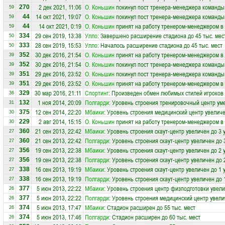
2 дек 2021, 11:06
О. Коньшин
покинул пост тренера-менеджера команд
270
59
14 окт 2021, 19:07
О. Коньшин
покинул пост тренера-менеджера команд
44
59
14 окт 2021, 0:19
О. Коньшин
принят на работу тренером-менеджером в
44
59
29 сен 2019, 13:38
Улло
: Завершено расширение стадиона до 45 тыс. мес
334
50
28 сен 2019, 15:53
Улло
: Началось расширение стадиона до 45 тыс. мест
333
50
30 дек 2016, 21:54
О. Коньшин
принят на работу тренером-менеджером в
352
39
30 дек 2016, 21:54
О. Коньшин
покинул пост тренера-менеджера команд
352
39
29 дек 2016, 23:52
О. Коньшин
покинул пост тренера-менеджера команд
351
39
29 дек 2016, 23:52
О. Коньшин
принят на работу тренером-менеджером в
351
39
30 мар 2016, 21:11
Спортинг
: Произведен обмен любимых стилей игроков
329
36
1 ноя 2014, 20:09
Полгарди
: Уровень строения тренировочный центр ум
132
31
12 сен 2014, 22:20
Мбаики
: Уровень строения медицинский центр увеличе
375
30
2 авг 2014, 15:15
О. Коньшин
принят на работу тренером-менеджером в
229
30
21 сен 2013, 22:42
Мбаики
: Уровень строения скаут-центр увеличен до 3 
360
27
21 сен 2013, 22:42
Полгарди
: Уровень строения скаут-центр увеличен до 
360
27
19 сен 2013, 22:38
Мбаики
: Уровень строения скаут-центр увеличен до 2 
356
27
19 сен 2013, 22:38
Полгарди
: Уровень строения скаут-центр увеличен до 
356
27
16 сен 2013, 19:19
Мбаики
: Уровень строения скаут-центр увеличен до 1 
338
27
16 сен 2013, 19:19
Полгарди
: Уровень строения скаут-центр увеличен до 
338
27
5 июн 2013, 22:22
Мбаики
: Уровень строения центр физподготовки увели
377
26
5 июн 2013, 22:22
Полгарди
: Уровень строения медицинский центр увели
377
26
5 июн 2013, 17:47
Мбаики
: Стадион расширен до 55 тыс. мест
374
26
5 июн 2013, 17:46
Полгарди
: Стадион расширен до 60 тыс. мест
374
26