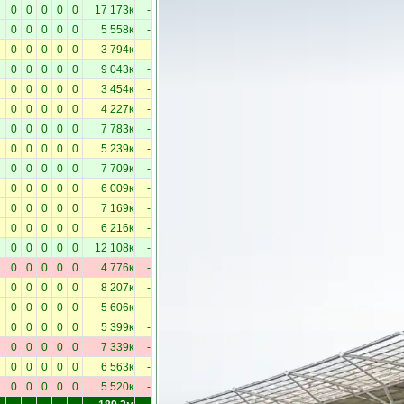
0
0
0
0
0
17 173к
-
0
0
0
0
0
5 558к
-
0
0
0
0
0
3 794к
-
0
0
0
0
0
9 043к
-
0
0
0
0
0
3 454к
-
0
0
0
0
0
4 227к
-
0
0
0
0
0
7 783к
-
0
0
0
0
0
5 239к
-
0
0
0
0
0
7 709к
-
0
0
0
0
0
6 009к
-
0
0
0
0
0
7 169к
-
0
0
0
0
0
6 216к
-
0
0
0
0
0
12 108к
-
0
0
0
0
0
4 776к
-
0
0
0
0
0
8 207к
-
0
0
0
0
0
5 606к
-
0
0
0
0
0
5 399к
-
0
0
0
0
0
7 339к
-
0
0
0
0
0
6 563к
-
0
0
0
0
0
5 520к
-