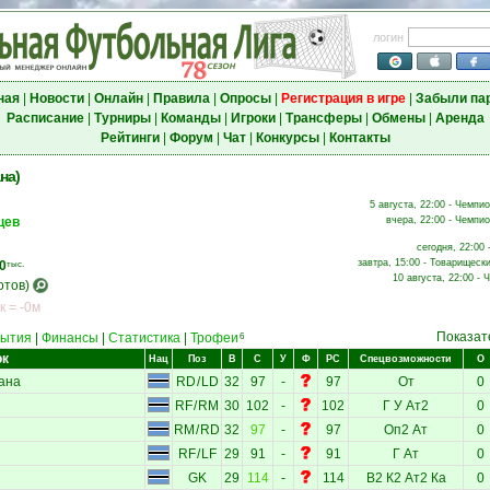
логин
ная
|
Новости
|
Онлайн
|
Правила
|
Опросы
|
Регистрация в игре
|
Забыли па
Расписание
|
Турниры
|
Команды
|
Игроки
|
Трансферы
|
Обмены
|
Аренда
Рейтинги
|
Форум
|
Чат
|
Конкурсы
|
Контакты
на)
5 августа, 22:00 - Чемпио
цев
вчера, 22:00 - Чемпио
сегодня, 22:00 
завтра, 15:00 - Товарищески
0
тыс.
10 августа, 22:00 - 
отов)
к = -0м
Показат
ытия
|
Финансы
|
Статистика
|
Трофеи
6
ок
Нац
Поз
В
С
У
Ф
РС
Спецвозможности
О
ана
RD
/
LD
32
97
-
97
От
0
RF
/
RM
30
102
-
102
Г
У
Ат2
0
RM
/
RD
32
97
-
97
Оп2
Ат
0
RF
/
LF
29
91
-
91
Г
Ат
0
GK
29
114
-
114
В2
К2
Ат2
Ка
0