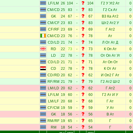
LF
/
LM
26
104
-
104
Г2
У
Уг2
Ат
0
CM
/
CD
25
83
-
83
Г2
Ск
Ат
0
GK
24
67
-
67
В3
Ка
Ат2
0
CM
/
CF
23
83
-
83
Шт2
Ат2
У
0
CF
/
RF
23
69
-
69
Г
Ат2
0
CM
/
CD
23
76
-
78
Ат
0
CD
/
LD
21
74
-
74
Л
От
Ат
Д
0
RD
22
73
-
73
К
Оп
Ат
0
LD
22
78
-
78
От
Оп
Ат
Уг
0
CD
/
LD
21
71
-
71
Ат
Оп
От
0
CD
22
78
-
78
К
От
Ат
0
CD
/
RD
20
62
-
62
И
Оп2
Г
Ат
0
RF
/
RM
21
79
-
79
Г2
Ат2
Шт2
0
LM
/
LD
20
62
-
62
Г
Ат2
0
LF
/
LM
19
60
-
60
Г2
Ат
И
У
0
LM
/
LF
20
68
-
68
Г
Ат
0
CF
/
CM
19
59
-
59
У
Ат
0
GK
18
56
-
56
В
Ат
0
RM
/
RF
19
65
-
65
Г
0
RM
18
54
-
54
Г
0