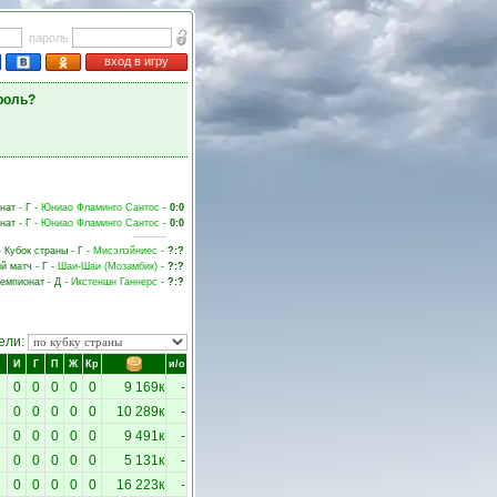
пароль
вход в игру
роль?
нат - Г -
Юниао Фламинго Сантос
-
0:0
нат - Г -
Юниао Фламинго Сантос
-
0:0
- Кубок страны - Г -
Мисэлэйниес
-
?:?
й матч - Г -
Шаи-Шаи (Мозамбик)
-
?:?
Чемпионат - Д -
Икстеншн Ганнерс
-
?:?
ели:
И
Г
П
Ж
Кр
и/о
0
0
0
0
0
9 169к
-
0
0
0
0
0
10 289к
-
0
0
0
0
0
9 491к
-
0
0
0
0
0
5 131к
-
0
0
0
0
0
16 223к
-