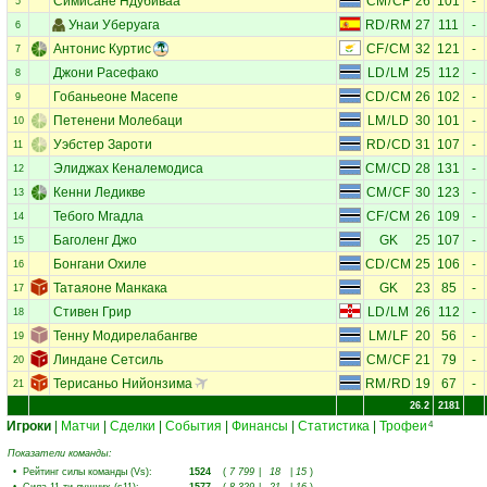
Симисане Ндубиваа
CM
/
CF
26
101
-
5
Унаи Уберуага
RD
/
RM
27
111
-
6
Антонис Куртис
CF
/
CM
32
121
-
7
Джони Расефако
LD
/
LM
25
112
-
8
Гобаньеоне Масепе
CD
/
CM
26
102
-
9
Петенени Молебаци
LM
/
LD
30
101
-
10
Уэбстер Зароти
RD
/
CD
31
107
-
11
Элиджах Кеналемодиса
CM
/
CD
28
131
-
12
Кенни Ледикве
CM
/
CF
30
123
-
13
Тебого Мгадла
CF
/
CM
26
109
-
14
Баголенг Джо
GK
25
107
-
15
Бонгани Охиле
CD
/
CM
25
106
-
16
Татаяоне Манкака
GK
23
85
-
17
Стивен Грир
LD
/
LM
26
112
-
18
Тенну Модирелабангве
LM
/
LF
20
56
-
19
Линдане Сетсиль
CM
/
CF
21
79
-
20
Терисаньо Нийонзима
RM
/
RD
19
67
-
21
26.2
2181
Игроки
|
Матчи
|
Сделки
|
События
|
Финансы
|
Статистика
|
Трофеи
4
Показатели команды:
•
Рейтинг силы команды (Vs)
:
1524
(
7 799
|
18
|
15
)