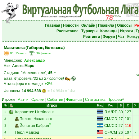
Главная
|
Новости
|
Онлайн
|
Правила
|
Опросы
|
Ре
Расписание
|
Турниры
|
Команды
|
Игроки
|
Т
Рейтинги
|
Форум
|
Чат
|
Конку
Маситаока (Габорон, Ботсвана)
D1, 15 место
1/16 финала
Менеджер:
Александр
Ник:
Алекс Марс
Стадион: "Молепололе",
45
тыс.
за
База:
6
уровень (22 из 27 слотов)
Атмосфера в команде:
+2
%
Финансы:
14 994 538
= 14 994к = 14м
Игроки
|
Матчи
|
Сделки
|
События
|
Финансы
|
Статистика
|
Трофеи
4
Игрок
№
Нац
Поз
В
С
У
Керапетсе Нтеболанг
RM
/
RF
30
127
-
1
Полоке Нкалоланг
CM
/
CD
27
101
-
2
Йонатан Кабрал
CM
/
CD
27
116
-
3
Перл Мадхед
CF
/
CM
26
107
-
4