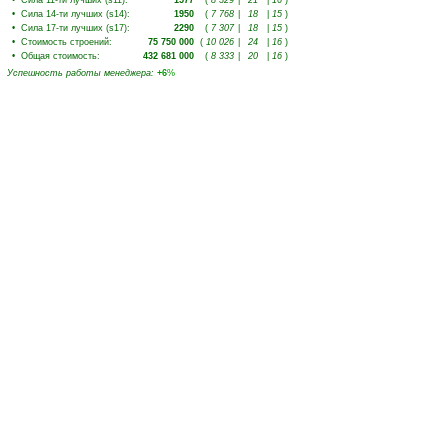
•
Сила 11-ти лучших (s11)
:
1577
(
8 329
|
21
|
16
)
•
Сила 14-ти лучших (s14)
:
1950
(
7 768
|
18
|
15
)
•
Сила 17-ти лучших (s17)
:
2290
(
7 307
|
18
|
15
)
•
Стоимость строений
:
75 750 000
(
10 026
|
24
|
16
)
•
Общая стоимость
:
432 681 000
(
8 333
|
20
|
16
)
Успешность работы менеджера
:
+6
%