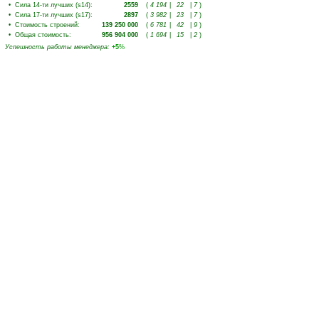
•
Сила 14-ти лучших (s14)
:
2559
(
4 194
|
22
|
7
)
•
Сила 17-ти лучших (s17)
:
2897
(
3 982
|
23
|
7
)
•
Стоимость строений
:
139 250 000
(
6 781
|
42
|
9
)
•
Общая стоимость
:
956 904 000
(
1 694
|
15
|
2
)
Успешность работы менеджера
:
+5
%