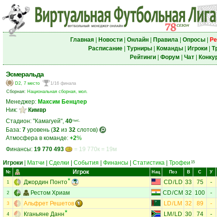
Главная
|
Новости
|
Онлайн
|
Правила
|
Опросы
|
Ре
Расписание
|
Турниры
|
Команды
|
Игроки
|
Т
Рейтинги
|
Форум
|
Чат
|
Конку
Эсмеральда
D2, 7 место
1/16 финала
Сборная:
Национальная сборная, мол.
Менеджер:
Максим Бенцлер
Ник:
Кимвр
Стадион: "Камагуей",
40
тыс.
База:
7
уровень (
32
из
32
слотов)
Атмосфера в команде:
+2
%
Финансы:
19 770 493
= 19 770к = 19м
Игроки
|
Матчи
|
Сделки
|
События
|
Финансы
|
Статистика
|
Трофеи
15
Игрок
№
Нац
Поз
В
С
У
Джордин Понто
CD
/
LD
33
75
-
1
Рестом Хриам
CD
/
CM
32
100
-
2
Альфрет Решетов
LD
/
LM
32
89
-
3
Кганьяне Данн
LM
/
LD
30
74
-
4