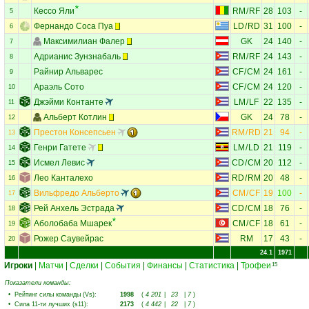
Кессо Яли
RM
/
RF
28
103
-
5
Фернандо Соса Пуа
LD
/
RD
31
100
-
6
Максимилиан Фалер
GK
24
140
-
7
Адрианис Зунзнабаль
RM
/
RF
24
143
-
8
Райнир Альварес
CF
/
CM
24
161
-
9
Араэль Сото
CF
/
CM
24
120
-
10
Джэйми Контанте
LM
/
LF
22
135
-
11
Альберт Котлин
GK
24
78
-
12
Престон Консепсьен
RM
/
RD
21
94
-
13
Генри Гатете
LM
/
LD
21
119
-
14
Исмел Левис
CD
/
CM
20
112
-
15
Лео Канталехо
RD
/
RM
20
48
-
16
Вильфредо Альберто
CM
/
CF
19
100
-
17
Рей Анхель Эстрада
CD
/
CM
18
76
-
18
Аболобаба Мшарек
CM
/
CF
18
61
-
19
Рожер Саувейрас
RM
17
43
-
20
24.1
1971
Игроки
|
Матчи
|
Сделки
|
События
|
Финансы
|
Статистика
|
Трофеи
15
Показатели команды:
•
Рейтинг силы команды (Vs)
:
1998
(
4 201
|
23
|
7
)
•
Сила 11-ти лучших (s11)
:
2173
(
4 442
|
22
|
7
)