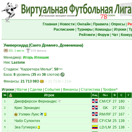
Главная
|
Новости
|
Онлайн
|
Правила
|
Опросы
|
Ре
Расписание
|
Турниры
|
Команды
|
Игроки
|
Т
Рейтинги
|
Форум
|
Чат
|
Конку
Универсидад (Санто Доминго, Доминикана)
D2, 1 место
1/16 финала
Менеджер:
Игорь Илюшик
Ник:
Lastone
Стадион: "Карретера Мелья",
50
тыс.
База:
8
уровень (
35
из
36
слотов)
Финансы:
21 713 083
= 21 713к = 21м
Игроки
|
Матчи
|
Сделки
|
События
|
Финансы
|
Статистика
|
Трофеи
9
Игрок
№
Нац
Поз
В
С
У
Джефферсон Фернандес
CM
/
CF
27
180
-
1
Крис Эрнандес
GK
27
153
-
2
Уэлкин Луис
RM
/
RF
27
167
-
3
Чабо Сулонтех
CF
/
CM
25
139
-
4
Зеа Гутиерез
LD
/
LM
25
138
-
5