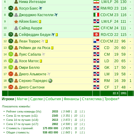
Нима Интезари
LM
/
LF
26
130
-
6
Хосуэ Баес
RM
/
RD
23
116
-
7
Джорджио Кастелли
CD
/
CM
23
116
-
8
Айзек Баес
LM
/
LF
24
111
-
9
Сайяд Ашури
CF
/
CM
24
111
-
10
Сейфеддин Бедуи
RD
/
CD
22
115
-
11
Леан Торрес
CD
/
CM
22
96
-
12
Рейвин де ла Роса
CD
20
60
-
13
Луис Сабала
CM
19
59
-
14
Хосе Матос
LD
20
65
-
15
Омри Белло
GK
17
50
-
16
Диего Альмонте
LM
19
58
-
17
Серхио Паредес
RM
16
39
1
18
Диего Сантони
CF
17
48
-
19
22.3
1951
Игроки
|
Матчи
|
Сделки
|
События
|
Финансы
|
Статистика
|
Трофеи
9
Показатели команды:
•
Рейтинг силы команды (Vs)
:
2033
(
3 948
|
11
|
1
)
•
Сила 11-ти лучших (s11)
:
2345
(
3 351
|
10
|
1
)
•
Сила 14-ти лучших (s14)
:
2613
(
3 872
|
11
|
1
)
•
Сила 17-ти лучших (s17)
:
2802
(
4 500
|
12
|
1
)
•
Стоимость строений
:
175 850 000
(
2 829
|
11
|
2
)
•
Общая стоимость
:
938 403 000
(
1 843
|
9
|
1
)