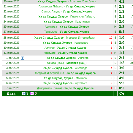
4:1
20 июл 2026
Уа де Сиудад Хуарес
-
Атлетико (Сан Луис)
В
2:3
21 июл 2026
Плакенсия Пайретс
-
Уа де Сиудад Хуарес
В
Л
1:3
22 июл 2026
Сантос Лагуна
-
Уа де Сиудад Хуарес
В
3:1
23 июл 2026
Уа де Сиудад Хуарес
-
Плакенсия Пайретс
В
Л
3:0
24 июл 2026
Уа де Сиудад Хуарес
-
Куаутитлан
В
3:3
25 июл 2026
Артемиса
-
Уа де Сиудад Хуарес
Н
Л
0:1
27 июл 2026
Тигрильос
-
Уа де Сиудад Хуарес
В
1:0
28 июл 2026
Уа де Сиудад Хуарес
-
Мерриот Интернейшнл
10
В
Л
3:0
29 июл 2026
Уа де Сиудад Хуарес
-
Канонерос
9
В
2:1
30 июл 2026
Аллегро
-
Уа де Сиудад Хуарес
8
П
Л
1:1
31 июл 2026
Ирапуато
-
Уа де Сиудад Хуарес
7
Н
2:1
1 авг 2026
Уа де Сиудад Хуарес
-
Аллегро
6
В
Л
1:2
2 авг 2026
Канада (нац.)
-
Мексика (нац.)
В
От
3:0
3 авг 2026
Уа де Сиудад Хуарес
-
Энсенада
5
В
2:1
4 авг 2026
Мерриот Интернейшнл
-
Уа де Сиудад Хуарес
4
П
Л
4:0
5 авг 2026
Уа де Сиудад Хуарес
-
Монкаро
3
В
5:2
6 авг 2026
Уа де Сиудад Хуарес
-
Артемиса
2
В
Л
0:2
7 авг 2026
Депортиво (Толука)
-
Уа де Сиудад Хуарес
1
В
Дата
3
0
Сч