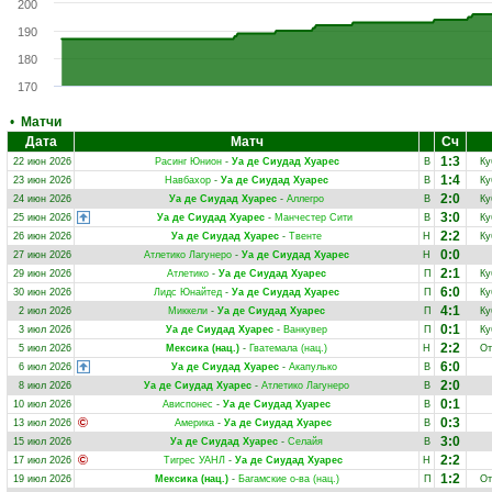
200
190
180
170
•
Матчи
Дата
Матч
Сч
1:3
22 июн 2026
Расинг Юнион
-
Уа де Сиудад Хуарес
В
Ку
1:4
23 июн 2026
Навбахор
-
Уа де Сиудад Хуарес
В
Ку
2:0
24 июн 2026
Уа де Сиудад Хуарес
-
Аллегро
В
Ку
3:0
25 июн 2026
Уа де Сиудад Хуарес
-
Манчестер Сити
В
Ку
2:2
26 июн 2026
Уа де Сиудад Хуарес
-
Твенте
Н
Ку
0:0
27 июн 2026
Атлетико Лагунеро
-
Уа де Сиудад Хуарес
Н
2:1
29 июн 2026
Атлетико
-
Уа де Сиудад Хуарес
П
Ку
6:0
30 июн 2026
Лидс Юнайтед
-
Уа де Сиудад Хуарес
П
Ку
4:1
2 июл 2026
Миккели
-
Уа де Сиудад Хуарес
П
Ку
0:1
3 июл 2026
Уа де Сиудад Хуарес
-
Ванкувер
П
Ку
2:2
5 июл 2026
Мексика (нац.)
-
Гватемала (нац.)
Н
От
6:0
6 июл 2026
Уа де Сиудад Хуарес
-
Акапулько
В
2:0
8 июл 2026
Уа де Сиудад Хуарес
-
Атлетико Лагунеро
В
0:1
10 июл 2026
Ависпонес
-
Уа де Сиудад Хуарес
В
0:3
13 июл 2026
Америка
-
Уа де Сиудад Хуарес
В
3:0
15 июл 2026
Уа де Сиудад Хуарес
-
Селайя
В
2:2
17 июл 2026
Тигрес УАНЛ
-
Уа де Сиудад Хуарес
Н
1:2
19 июл 2026
Мексика (нац.)
-
Багамские о-ва (нац.)
П
От