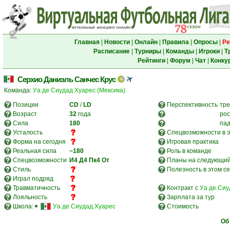
Главная
|
Новости
|
Онлайн
|
Правила
|
Опросы
|
Ре
Расписание
|
Турниры
|
Команды
|
Игроки
|
Т
Рейтинги
|
Форум
|
Чат
|
Конку
Серхио Даниэль Санчес Крус
Команда:
Уа де Сиудад Хуарес (Мексика)
Позиции
CD
/
LD
Перспективность
тре
Возраст
32
года
рос
Сила
180
па
Усталость
Спецвозможности в э
Форма на сегодня
Игровая практика
Реальная сила
~180
Роль в команде
Спецвозможности
И4
Д4
Пк4
От
Планы на следующий
Стиль
Полезность в этом с
Играл подряд
Травматичность
Контракт с
Уа де Сиу
Лояльность
Зарплата за тур
Школа:
Уа де Сиудад Хуарес
Стоимость
Об