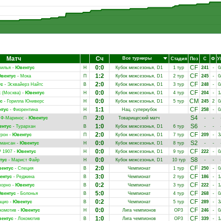
Матч
Сч
Все турниры
Стадия
Поз
С
Ф
У
0:0
CF
вилья
-
Ювентус
Н
Кубок межсезонья, D1
1 тур
241
-
0
1:2
CF
вентус
-
Мока
П
Кубок межсезонья, D1
2 тур
245
-
0
2:0
CF
ус
-
Эсквайерз Найтс
В
Кубок межсезонья, D1
3 тур
248
-
0
0:0
CF
 (Москва)
-
Ювентус
Н
Кубок межсезонья, D1
4 тур
204
-
1
0:0
CM
с
-
Горилла Юниверс
Н
Кубок межсезонья, D1
5 тур
245
2
0
1:1
CF
нтус
-
Фиорентина
Н
Нац. суперкубок
258
-
0
2:0
S4
 Ф-Маринос
-
Ювентус
П
Товарищеский матч
-
-
1:0
S6
ентус
-
Турархан
В
Кубок межсезонья, D1
6 тур
-
-
2:0
CF
грон
-
Ювентус
П
Кубок межсезонья, D1
7 тур
209
-
3
0:0
S2
гмансан
-
Ювентус
Н
Кубок межсезонья, D1
8 тур
-
-
0:0
CF
 1907
-
Ювентус
Н
Кубок межсезонья, D1
9 тур
222
-
0
0:0
S8
тус
-
Марист Файр
Н
Кубок межсезонья, D1
10 тур
-
-
2:0
CF
ентус
-
Специя
В
Чемпионат
1 тур
250
-
0
3:0
CF
ентус
-
Реджина
В
Чемпионат
2 тур
186
-
1
0:2
CF
ворно
-
Ювентус
В
Чемпионат
3 тур
222
-
1
5:0
CF
вентус
-
Болонья
В
Чемпионат
4 тур
268
-
0
0:2
CF
ацио
-
Ювентус
В
Чемпионат
5 тур
289
-
3
0:0
CF
комотив
-
Ювентус
Н
Лига чемпионов
ОР3
246
-
0
1:0
CF
ентус
-
Локомотив
В
Лига чемпионов
ОР3
339
-
1