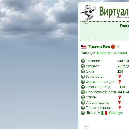
Глав
Тимоти Веа
Команда:
Ювентус (Италия)
Позиции
CM
/
C
Возраст
23
год
Сила
116
Усталость
Форма на сегодня
Реальная сила
~116
Спецвозможности
И4
Пк
Стиль
Играл подряд
Травматичность
Школа:
Ювентус
120