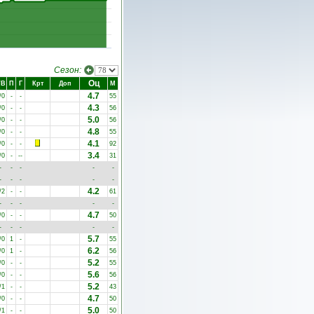
Сезон:
Оц
/В
П
Г
Крт
Доп
М
4.7
/0
-
-
55
4.3
/0
-
-
56
5.0
/0
-
-
56
4.8
/0
-
-
55
4.1
/0
-
-
92
3.4
/0
-
-
-
31
-
-
-
-
-
-
-
-
-
-
4.2
/2
-
-
61
-
-
-
-
-
4.7
/0
-
-
50
-
-
-
-
-
5.7
/0
1
-
55
6.2
/0
1
-
56
5.2
/0
-
-
55
5.6
/0
-
-
56
5.2
/1
-
-
43
4.7
/0
-
-
50
5.0
/1
-
-
50