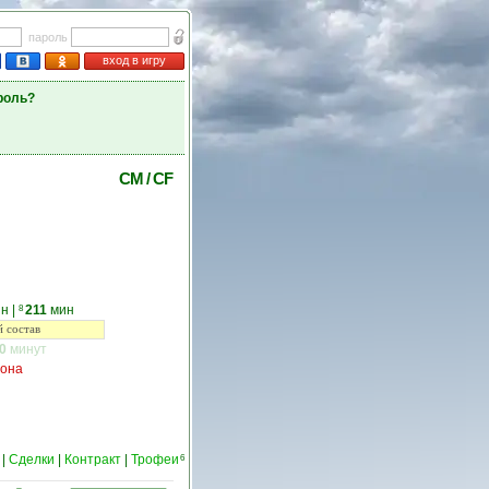
пароль
вход в игру
роль?
CM
/
CF
н
|
211
мин
8
 состав
0
минут
зона
|
Сделки
|
Контракт
|
Трофеи
6