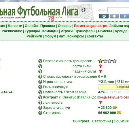
логин
ная
|
Новости
|
Онлайн
|
Правила
|
Опросы
|
Регистрация в игре
|
Забыли па
Расписание
|
Турниры
|
Команды
|
Игроки
|
Трансферы
|
Обмены
|
Аренда
Рейтинги
|
Форум
|
Чат
|
Конкурсы
|
Контакты
F
Перспективность
тренировок
а
роста силы
падения силы
Спецвозможности в этом сезоне
0
+
0
Игровая практика
211
мин
|
211
ми
10
9
Роль в команде
Резервный
4
Ат4
У4
Полезность в этом сезоне
42%
=
1375
из
330
Контракт с
Ювентус (Италия)
до
конца текущего се
Лояльность
Зарплата за тур
23 300
Стоимость
66 902 000
Об игроке
|
Статистика
|
События