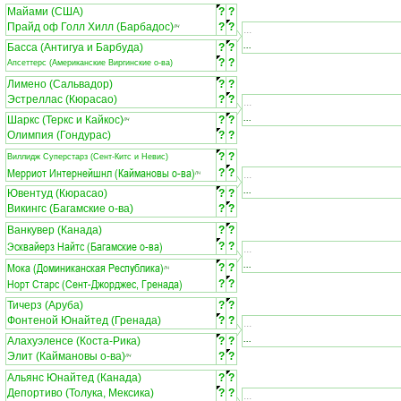
Майами (США)
?
?
Прайд оф Голл Хилл (Барбадос)
?
?
ЛЧ
...
...
Басса (Антигуа и Барбуда)
?
?
?
?
Апсеттерс (Американские Виргинские о-ва)
Лимено (Сальвадор)
?
?
Эстреллас (Кюрасао)
?
?
...
...
Шаркс (Теркс и Кайкос)
?
?
ЛЧ
Олимпия (Гондурас)
?
?
?
?
Виллидж Суперстарз (Сент-Китс и Невис)
Мерриот Интернейшнл (Каймановы о-ва)
?
?
...
ЛЧ
...
Ювентуд (Кюрасао)
?
?
Викингс (Багамские о-ва)
?
?
Ванкувер (Канада)
?
?
Эсквайерз Найтс (Багамские о-ва)
?
?
...
...
Мока (Доминиканская Республика)
?
?
ЛЧ
Норт Старс (Сент-Джорджес, Гренада)
?
?
Тичерз (Аруба)
?
?
Фонтеной Юнайтед (Гренада)
?
?
...
...
Алахуэленсе (Коста-Рика)
?
?
Элит (Каймановы о-ва)
?
?
ЛЧ
Альянс Юнайтед (Канада)
?
?
Депортиво (Толука, Мексика)
?
?
...