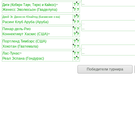
...
Диги (Коберн Таун, Теркс и Кайкос)
?
?
ЛЧ
Женесс Эволюсьон (Гваделупа)
?
?
?
?
Джей Эс Джонсон Юнайтед (Багамские о-ва)
Расинг Клуб Аруба (Аруба)
?
?
...
...
Пинар-дель-Рио
?
?
Коннектикут Хаскис (США)
?
?
ЛЧ
Портленд Тимбэрс (США)
?
?
Хокотан (Гватемала)
?
?
...
...
Лас-Тунас
?
?
ЛЧ
Реал Эспана (Гондурас)
?
?
Победители турнира