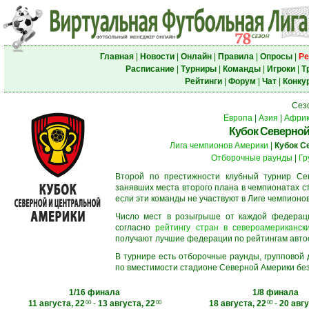
Главная
|
Новости
|
Онлайн
|
Правила
|
Опросы
|
Ре
Расписание
|
Турниры
|
Команды
|
Игроки
|
Т
Рейтинги
|
Форум
|
Чат
|
Конку
Сез
Европа
|
Азия
|
Афри
Кубок Северной
Лига чемпионов Америки
|
Кубок С
Отборочные раунды
|
Гр
Второй по престижности клубный турнир Сев
занявших места второго плана в чемпионатах с
если эти команды не участвуют в Лиге чемпионо
Число мест в розыгрыше от каждой федерац
согласно
рейтингу стран в североамерикански
получают лучшие федерации по рейтингам автосос
В турнире есть отборочные раунды, групповой
по вместимости стадионе Северной Америки без
1/16 финала
1/8 финала
11 августа, 22
-
13 августа, 22
18 августа, 22
-
20 авгу
00
00
00