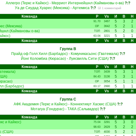
Аллегро (Теркс и Кайкос)
-
Мерриот Интернейшнл (Каймановы о-ва)
?:?
Уа де Сиудад Хуарес (Мексика)
-
Артемиса
?:?
1 комментарий
Команда
Р
Vs
И
В
Н
5
3
2
91.70
3467
ес (Мексика)
5
2
1
ОР
3642
шнл (Каймановы о-ва)
5
2
0
ТОП
2801
айкос)
5
1
1
63.04
3221
Команда
Р
Vs
И
В
Н
Группа B
Прайд оф Голл Хилл (Барбадос)
-
Комуникасьонс (Гватемала)
?:?
Йонг Коломбиа (Кюрасао)
-
Луисвилль Сити (США)
?:?
Команда
Р
Vs
И
В
Н
атемала)
5
3
1
ТОП
3439
США)
5
3
1
84.43
3136
юрасао)
5
1
1
ОР
3054
лл (Барбадос)
5
1
1
63.17
2990
Команда
Р
Vs
И
В
Н
Группа C
АФК Академия (Теркс и Кайкос)
-
Коннектикут Хаскис (США)
?:?
Мотагуа (Гондурас)
-
ТАКА (Сальвадор)
?:?
Команда
Р
Vs
И
В
Н
кс и Кайкос)
5
3
0
75.04
3291
5
2
2
98.63
2629
с (США)
5
2
1
ТОП
4030