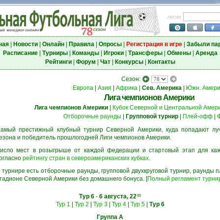
логин
ная
|
Новости
|
Онлайн
|
Правила
|
Опросы
|
Регистрация в игре
|
Забыли па
Расписание
|
Турниры
|
Команды
|
Игроки
|
Трансферы
|
Обмены
|
Аренда
Рейтинги
|
Форум
|
Чат
|
Конкурсы
|
Контакты
Сезон:
Европа
|
Азия
|
Африка
|
Сев. Америка
|
Южн. Амери
Лига чемпионов Америки
Лига чемпионов Америки
|
Кубок Северной и Центральной Амер
Отборочные раунды
|
Групповой турнир
|
Плей-офф
|
амый престижный клубный турнир Северной Америки, куда попадают л
езона и победитель прошлогодней Лиги чемпионов Америки.
исло мест в розыгрыше от каждой федерации и стартовый этап для ка
огласно
рейтингу стран в североамериканских кубках
.
 турнире есть отборочные раунды, групповой двухкруговой турнир, раунды
тадионе Северной Америки без домашнего бонуса. [
Полный регламент турни
Тур 6
-
6 августа, 22
00
Тур 1
|
Тур 2
|
Тур 3
|
Тур 4
|
Тур 5
|
Тур 6
Группа A