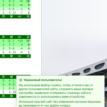
1
6
-
2
+4
10
0
6
-
2
+4
9
2
5
-
6
-1
5
3
5
-
12
-7
2
П
М
+/-
О
П
М
+/-
О
0
11
-
1
+10
15
1
7
-
7
0
8
3
5
-
9
-4
4
4
4
-
10
-6
1
П
М
+/-
О
П
М
+/-
О
Уважаемый пользователь!
0
4
-
1
+3
11
0
8
-
5
+3
9
Мы используем файлы cookies, чтобы отличать вас от
2
8
-
6
+2
7
других пользователей сайта, сохранять ваши игровые
5
2
-
10
-8
0
настройки, правильно отображать страницы сайта в
П
М
+/-
О
зависимости от используемого вами устройства.
Используя наш веб-сайт без изменения настроек браузера,
вы принимаете от нас файлы cookies.