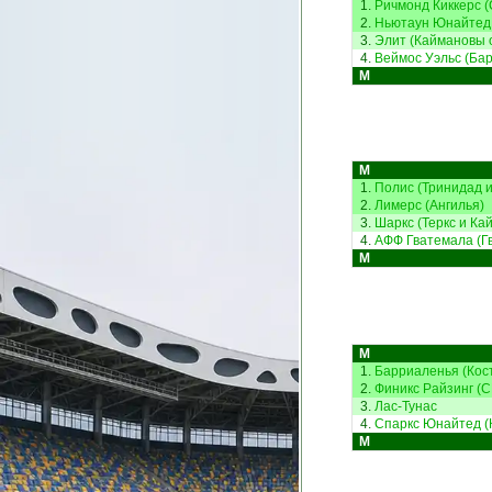
1.
Ричмонд Киккерс 
2.
Ньютаун Юнайтед 
3.
Элит (Каймановы о
4.
Веймос Уэльс (Ба
М
М
1.
Полис (Тринидад и
2.
Лимерс (Ангилья)
3.
Шаркс (Теркс и Кай
4.
АФФ Гватемала (Г
М
М
1.
Барриаленья (Кос
2.
Финикс Райзинг (
3.
Лас-Тунас
4.
Спаркс Юнайтед (
М