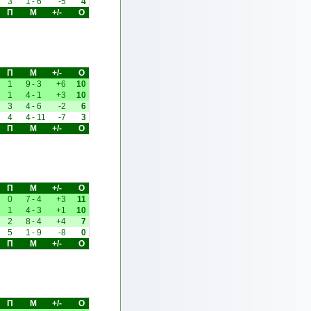
3
1
-
6
-5
4
П
М
+/-
О
П
М
+/-
О
1
9
-
3
+6
10
1
4
-
1
+3
10
3
4
-
6
-2
6
4
4
-
11
-7
3
П
М
+/-
О
П
М
+/-
О
0
7
-
4
+3
11
1
4
-
3
+1
10
2
8
-
4
+4
7
5
1
-
9
-8
0
П
М
+/-
О
П
М
+/-
О