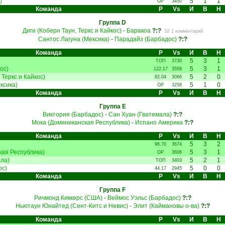
)
5
1
1
ОР
3450
Команда
Р
Vs
И
В
Н
Группа D
Диги (Коберн Таун, Теркс и Кайкос)
-
Баракоа
?:?
1 комментарий
Сантос Лагуна (Мексика)
-
Парадайз (Барбадос)
?:?
Команда
Р
Vs
И
В
Н
5
3
1
ТОП
3730
ос)
5
3
1
122.17
3558
 Теркс и Кайкос)
5
2
0
82.04
3066
ксика)
5
1
0
ОР
3258
Команда
Р
Vs
И
В
Н
Группа E
Виктория (Барбадос)
-
Сан Хуан (Гватемала)
?:?
Мока (Доминиканская Республика)
-
Испано Америка
?:?
Команда
Р
Vs
И
В
Н
5
3
2
96.70
3674
ая Республика)
5
3
1
ОР
3606
ла)
5
2
1
ТОП
3403
ос)
5
0
0
44.17
2945
Команда
Р
Vs
И
В
Н
Группа F
Ричмонд Киккерс (США)
-
Веймос Уэльс (Барбадос)
?:?
Ньютаун Юнайтед (Сент-Китс и Невис)
-
Элит (Каймановы о-ва)
?:?
Команда
Р
Vs
И
В
Н