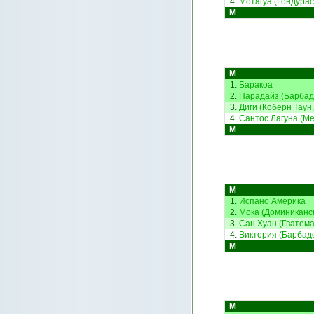
4.
Мотагуа (Гондурас
М
М
1.
Баракоа
2.
Парадайз (Барбад
3.
Диги (Коберн Таун,
4.
Сантос Лагуна (Ме
М
М
1.
Испано Америка
2.
Мока (Доминиканск
3.
Сан Хуан (Гватема
4.
Виктория (Барбад
М
М