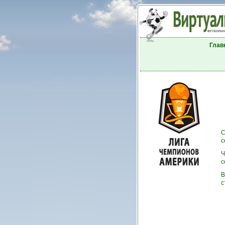
Глав
С
с
Ч
с
В
с