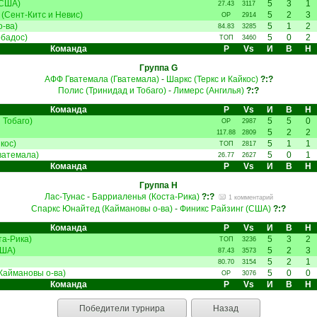
(США)
5
3
1
27.43
3117
(Сент-Китс и Невис)
5
2
3
ОР
2914
-ва)
5
1
2
84.83
3285
рбадос)
5
0
2
ТОП
3460
Команда
Р
Vs
И
В
Н
Группа G
АФФ Гватемала (Гватемала)
-
Шаркс (Теркс и Кайкос)
?:?
Полис (Тринидад и Тобаго)
-
Лимерс (Ангилья)
?:?
Команда
Р
Vs
И
В
Н
 Тобаго)
5
5
0
ОР
2987
5
2
2
117.88
2809
кос)
5
1
1
ТОП
2817
ватемала)
5
0
1
26.77
2627
Команда
Р
Vs
И
В
Н
Группа H
Лас-Тунас
-
Барриаленья (Коста-Рика)
?:?
1 комментарий
Спаркс Юнайтед (Каймановы о-ва)
-
Финикс Райзинг (США)
?:?
Команда
Р
Vs
И
В
Н
та-Рика)
5
3
2
ТОП
3236
США)
5
2
3
87.43
3573
5
2
1
80.70
3154
Каймановы о-ва)
5
0
0
ОР
3076
Команда
Р
Vs
И
В
Н
Победители турнира
Назад