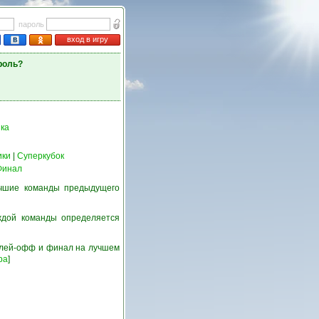
пароль
вход в игру
роль?
ка
ики
|
Суперкубок
Финал
учшие команды предыдущего
ждой команды определяется
 плей-офф и финал на лучшем
ра
]