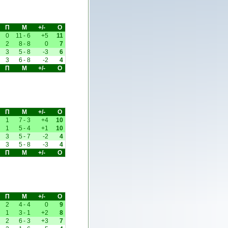
П
М
+/-
О
0
11
-
6
+5
11
2
8
-
8
0
7
3
5
-
8
-3
6
3
6
-
8
-2
4
П
М
+/-
О
П
М
+/-
О
1
7
-
3
+4
10
1
5
-
4
+1
10
3
5
-
7
-2
4
3
5
-
8
-3
4
П
М
+/-
О
П
М
+/-
О
2
4
-
4
0
9
1
3
-
1
+2
8
2
6
-
3
+3
7