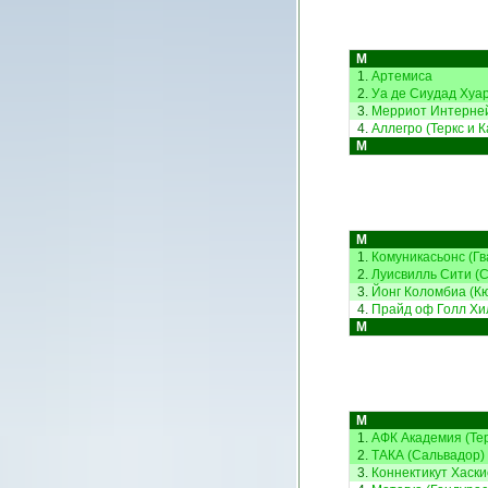
М
1.
Артемиса
2.
Уа де Сиудад Хуар
3.
Мерриот Интерней
4.
Аллегро (Теркс и К
М
М
1.
Комуникасьонс (Гв
2.
Луисвилль Сити (
3.
Йонг Коломбиа (К
4.
Прайд оф Голл Хи
М
М
1.
АФК Академия (Тер
2.
ТАКА (Сальвадор)
3.
Коннектикут Хаски