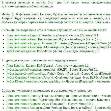
В четверг вечером в матчах 6-го тура группового этапа определилис
континентальных клубных турниров.
Матчи 1/16 финала Лиги Европы, Кубков азиатской и африканской кон
Америки будут сыграны на следующей неделе во вторник и четверг, а в
клубных турнирах первые матчи плей-офф состоятся 18 августа, ответные - 
Сильнейшие вчерашние игры в главных турнирах на разных континентах:
Лига чемпионов Европы
: Альбертс (Латвия) - Агрон (Украина)
3:1
Лига чемпионов Азии
: Рионгмансан (КНДР) - Аль-Бидда (Катар)
2:1
Лига чемпионов Африки
: Сильвер Страйкерс (Малави) - Мбарара Сити (У
Лига чемпионов Америки
: АФК Академия (Теркс и Кайкос) - Коннектикут 
Кубок Либертадорес
: Коло-Коло (Чили) - Энвигадо (Колумбия)
1:0
В турнирах второго плана отметим следующие матчи:
Лига Европы
: Колвин Бэй (Уэльс) - Атлетико (Испания)
1:1
Кубок азиатской конфед.
: Амноккан (КНДР) - Бапко (Бахрейн)
5:1
Кубок африканской конфед.
: Район Спорт (Руанда) - Супер Стар (Южны
Кубок Северной Америки
: Альянс Юнайтед (Канада) - Нью Вайбс (Амер. 
Кубок Южной Америки
: Хенераль Мартин Ледесма (Парагвай) - Атлетико
Самые популярные у менеджеров игры, кроме уже упомянутых:
Лига чемпионов Европы
: Подолье (Украина) - Динамо (Махачкала, Россия
Лига чемпионов Азии
: Тэджон Корейл (Южная Корея) - Горилла Юниверс
Лига чемпионов Африки
: Азам (Танзания) - Ушуру (Кения)
0:1
Лига чемпионов Америки
: Диги (Коберн Таун, Теркс и Кайкос) - Баракоа (