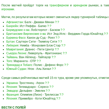
После матчей пройдут торги на
трансферном
и
арендном
рынках, а так
игроками
.
Матчи, по результатам которых может смениться лидер турнирной таблицы п
Афганистан
: Балх - Джаван Минан
?:?
Бахрейн
: Ист Риффа - Бапко
?:?
Бермудские о-ва
: Лобстерпот - Баском
?:?
Британские Виргинские о-ва
: Ист Энд Иглс - Верджин Горда Юнайтед
?:?
Буркина Фасо
: Канон ду Суд - Роял
?:?
Бутан
: Саутерн Сити - Тхимпху Сити
?:?
Либерия
: Нимба - Монровия Блэк Стар
?:?
Мавритания
: Дуанес - Пети Центр
?:?
Сьерра Леоне
: Ливерпуль - Фритонианс
?:?
Тайвань
: Ван Айленд - Тайпауэр
?:?
Того
: Мараната - ОТР
?:?
Тринидад и Тобаго
: Полис - Дефенс Форс
?:?
Южный Судан
: Нгок - Аль-Хилал
?:?
Среди самых рейтинговых матчей 15-го тура, кроме уже упомянутых, отмети
Украина
: Тростянец - Агрон
?:?
Япония
: Тегевадзаро - Сересо
?:?
Эквадор
: Дельфин - Эмелек
?:?
Франция
: Олимпик (Лион) - Трелиссак
?:?
Япония
: Примейро - Коти Юнайтед
?:?
ВЕСТИ С ПОЛЕЙ