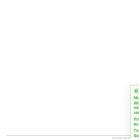
Мы
др
на
за
Ис
вы
По
фа
© 2026 vfliga.com