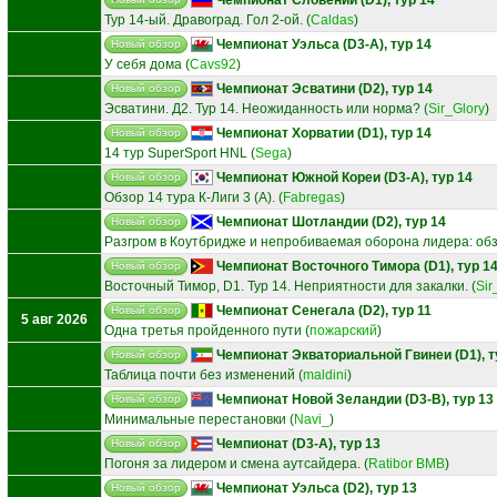
Тур 14-ый. Дравоград. Гол 2-ой.
(
Caldas
)
Чемпионат Уэльса (D3-A), тур 14
Новый обзор
У себя дома
(
Cavs92
)
Чемпионат Эсватини (D2), тур 14
Новый обзор
Эсватини. Д2. Тур 14. Неожиданность или норма?
(
Sir_Glory
)
Чемпионат Хорватии (D1), тур 14
Новый обзор
14 тур SuperSport HNL
(
Sega
)
Чемпионат Южной Кореи (D3-A), тур 14
Новый обзор
Обзор 14 тура К-Лиги 3 (А).
(
Fabregas
)
Чемпионат Шотландии (D2), тур 14
Новый обзор
Разгром в Коутбридже и непробиваемая оборона лидера: обз
Чемпионат Восточного Тимора (D1), тур 1
Новый обзор
Восточный Тимор, D1. Тур 14. Неприятности для закалки.
(
Sir
Чемпионат Сенегала (D2), тур 11
Новый обзор
5 авг 2026
Одна третья пройденного пути
(
пожарский
)
Чемпионат Экваториальной Гвинеи (D1), т
Новый обзор
Таблица почти без изменений
(
maldini
)
Чемпионат Новой Зеландии (D3-B), тур 13
Новый обзор
Минимальные перестановки
(
Navi_
)
Чемпионат (D3-A), тур 13
Новый обзор
Погоня за лидером и смена аутсайдера.
(
Ratibor BMB
)
Чемпионат Уэльса (D2), тур 13
Новый обзор