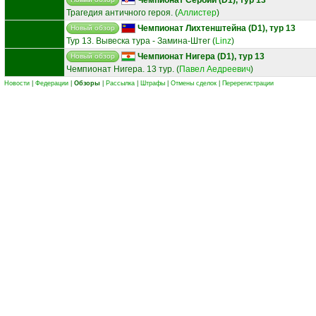
Трагедия античного героя.
(
Аллистер
)
Чемпионат Лихтенштейна (D1), тур 13
Новый обзор
Тур 13. Вывеска тура - Замина-Штег
(
Linz
)
Чемпионат Нигера (D1), тур 13
Новый обзор
Чемпионат Нигера. 13 тур.
(
Павел Аедреевич
)
Новости
|
Федерации
|
Обзоры
|
Рассылка
|
Штрафы
|
Отмены сделок
|
Перерегистрации