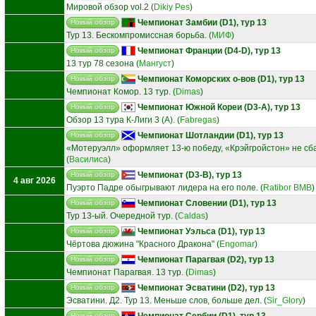
Мировой обзор vol.2
(
Dikiy Pes
)
Чемпионат Замбии (D1), тур 13
Новый обзор
Тур 13. Бескомпромиссная борьба.
(
МИФ
)
Чемпионат Франции (D4-D), тур 13
Новый обзор
13 тур 78 сезона
(
Мангуст
)
Чемпионат Коморских о-вов (D1), тур 13
Новый обзор
Чемпионат Комор. 13 тур.
(
Dimas
)
Чемпионат Южной Кореи (D3-A), тур 13
Новый обзор
Обзор 13 тура К-Лиги 3 (А).
(
Fabregas
)
Чемпионат Шотландии (D1), тур 13
Новый обзор
«Мотеруэлл» оформляет 13‑ю победу, «Крэйгройстон» не сбав
(
Василиса
)
Чемпионат (D3-B), тур 13
Новый обзор
4 авг 2026
Пуэрто Падре обыгрывают лидера на его поле.
(
Ratibor BMB
)
Чемпионат Словении (D1), тур 13
Новый обзор
Тур 13-ый. Очередной тур.
(
Caldas
)
Чемпионат Уэльса (D1), тур 13
Новый обзор
Чёртова дюжина "Красного Дракона"
(
Engomar
)
Чемпионат Парагвая (D2), тур 13
Новый обзор
Чемпионат Парагвая. 13 тур.
(
Dimas
)
Чемпионат Эсватини (D2), тур 13
Новый обзор
Эсватини. Д2. Тур 13. Меньше слов, больше дел.
(
Sir_Glory
)
Чемпионат Сербии (D1), тур 13
Новый обзор