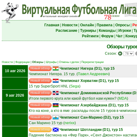
Главная
|
Новости
|
Онлайн
|
Правила
|
Опросы
|
Ре
Расписание
|
Турниры
|
Команды
|
Игроки
|
Т
Рейтинги
|
Форум
|
Чат
|
Конку
Обзоры туро
Сезон:
Новости
|
Федерации
|
Обзоры
|
Штрафы
|
Отмены сделок
|
Перерегистрации
Чемпионат Нигера (D1), тур 15
Новый обзор
10 авг 2026
Чемпионат Нигера. 15 тур.
(
Павел Аедреевич
)
Чемпионат Хорватии (D1), тур 15
Новый обзор
15 тур SuperSport HNL
(
Sega
)
Чемпионат Доминиканской Республики (D1
Новый обзор
9 авг 2026
Итоги первого круга или какой футбол нам нужен?
(
MDA
)
Чемпионат Азербайджана (D1), тур 15
Новый обзор
Кто на коне, а кто в яме: расклады после 15 туров в чемпио
Чемпионат Сан-Марино (D2), тур 15
Новый обзор
Сан Марино 15 тур
(
nerixx
)
Чемпионат Шотландии (D1), тур 15
Новый обзор
Падение бастиона на «Фир Парк», «Сент-Джонстон» настигае