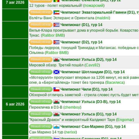
7 авг 2026
12 туров - полет нормальный!
(
пожарский
)
Чемпионат Экваториальной Гвинеи (D1), т
Новый обзор
Взлёты Ванс Эсперанс и Ориентала
(
maldini
)
Чемпионат (D1), тур 14
Новый обзор
Вилья-Клара проигрывает дома в упорной борьбе. Коварство
Тунас.
(
Ratibor BMB
)
Чемпионат (D2), тур 14
Новый обзор
Победы лидеров, тонущий Тринидад и Матансас. победные с
Ольгина
(
Ratibor BMB
)
Чемпионат Уэльса (D2), тур 14
Новый обзор
Мировой обзор. Третий пошёл
(
Cavs92
)
Чемпионат Шотландии (D1), тур 14
Новый обзор
«Мотеруэлл» пропускает впервые за 1206 минут, но всё рав
огне, а «Бернтайленд» тонет без тренера
(
Василиса
)
Чемпионат Чили (D1), тур 14
Новый обзор
Обзорной отличусь заметкой - стрела словес пусть будет мет
Чемпионат Уэльса (D3-B), тур 14
Новый обзор
6 авг 2026
Перекличка в D3-B
(
chemboy
)
Чемпионат Уэльса (D1), тур 14
Новый обзор
"Красный Дракон" и невероятный Калдикот Таун
(
Engomar
)
Чемпионат Сан-Марино (D1), тур 14
Новый обзор
Сан Марино 14 тур
(
nerixx
)
Чемпионат Словении (D1), тур 14
Новый обзор