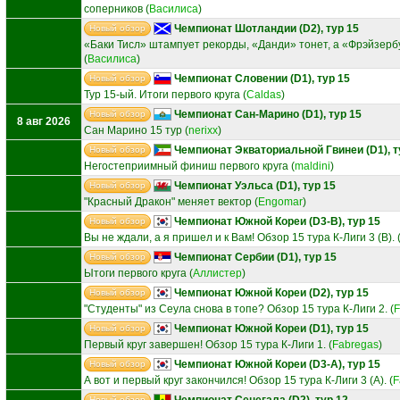
соперников
(
Василиса
)
Чемпионат Шотландии (D2), тур 15
Новый обзор
«Баки Тисл» штампует рекорды, «Данди» тонет, а «Фрэйзербу
(
Василиса
)
Чемпионат Словении (D1), тур 15
Новый обзор
Тур 15-ый. Итоги первого круга
(
Caldas
)
Чемпионат Сан-Марино (D1), тур 15
Новый обзор
8 авг 2026
Сан Марино 15 тур
(
nerixx
)
Чемпионат Экваториальной Гвинеи (D1), т
Новый обзор
Негостеприимный финиш первого круга
(
maldini
)
Чемпионат Уэльса (D1), тур 15
Новый обзор
"Красный Дракон" меняет вектор
(
Engomar
)
Чемпионат Южной Кореи (D3-B), тур 15
Новый обзор
Вы не ждали, а я пришел и к Вам! Обзор 15 тура К-Лиги 3 (В).
Чемпионат Сербии (D1), тур 15
Новый обзор
Ытоги первого круга
(
Аллистер
)
Чемпионат Южной Кореи (D2), тур 15
Новый обзор
"Студенты" из Сеула снова в топе? Обзор 15 тура К-Лиги 2.
(
F
Чемпионат Южной Кореи (D1), тур 15
Новый обзор
Первый круг завершен! Обзор 15 тура К-Лиги 1.
(
Fabregas
)
Чемпионат Южной Кореи (D3-A), тур 15
Новый обзор
А вот и первый круг закончился! Обзор 15 тура К-Лиги 3 (А).
(
F
Чемпионат Сенегала (D2), тур 12
Новый обзор