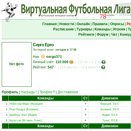
Главная
|
Новости
|
Онлайн
|
Правила
|
Опросы
|
Ре
Расписание
|
Турниры
|
Команды
|
Игроки
|
Т
Рейтинги
|
Форум
|
Чат
|
Конку
Серго Ерго
Последний визит:
сегодня в 17:56
Ник:
sergo371
Личный счёт:
110 000
= 110.0к = 0.11м
Нет фото
Рейтинг:
547
=
1319 место
=
+2 в августе
Профиль
|
Награды
|
Трофеи
|
Достижения
1
13
Команды
Ст
Дивизион
+
1.
Нёйи-сюр-Марн (Франция)
Франция, D4-C
+
2.
Реал Кандуа (Боливия)
Боливия, D4-D
+
3.
Джайпур Элит (Индия)
Индия, D3-A
+
4.
Круассан (Мсакен, Тунис)
Тунис, D3-B
Команды
Ст
Дивизион