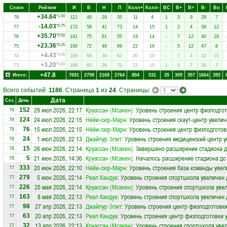
Сезон
Рейтинг
И
В
Н
П
Колл+
Колл-
ВC
В+
В=
В-
Вo
+34.64
*1.00
78
112
48
29
35
11
4
1
3
9
28
7
-14.03
*0.75
77
172
58
41
73
14
15
1
2
4
39
12
+35.70
*0.50
76
191
75
61
55
19
14
-
7
12
40
16
+23.36
*0.25
75
190
72
49
69
22
19
-
5
12
47
8
+4.43
*0.00
74
169
68
39
62
20
10
-
7
4
42
15
+3.20
*0.00
73
166
60
36
70
23
10
1
6
7
39
7
+47.8
Итого:
7691
2758
2169
2764
804
531
35
309
357
1664
393
Всего событий:
1186
. Страница
1
из
24
. Страницы:
Дата
Сез.
День
29 июл 2026, 22:17
Круассан (Мсакен)
: Уровень строения центр физподго
152
78
24 июл 2026, 22:15
Нёйи-сюр-Марн
: Уровень строения скаут-центр увелич
124
78
15 июл 2026, 22:15
Нёйи-сюр-Марн
: Уровень строения центр физподготов
76
78
1 июл 2026, 22:13
Джайпур Элит
: Уровень строения медицинский центр у
24
78
26 июн 2026, 22:14
Круассан (Мсакен)
: Завершено расширение стадиона д
15
78
21 июн 2026, 14:36
Круассан (Мсакен)
: Началось расширение стадиона до 
5
78
20 июн 2026, 22:10
Нёйи-сюр-Марн
: Уровень строения база команды увел
333
77
5 июн 2026, 22:14
Реал Кандуа
: Уровень строения спортшкола увеличен 
279
77
25 мая 2026, 22:14
Круассан (Мсакен)
: Уровень строения спортшкола увел
226
77
8 мая 2026, 22:13
Реал Кандуа
: Уровень строения спортшкола увеличен 
163
77
27 апр 2026, 22:13
Джайпур Элит
: Уровень строения центр физподготовки
98
77
20 апр 2026, 22:13
Реал Кандуа
: Уровень строения центр физподготовки 
63
77
13 апр 2026, 22:13
Круассан (Мсакен)
: Уровень строения спортшкола увел
32
77