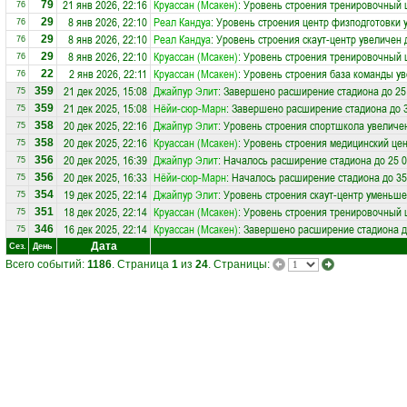
21 янв 2026, 22:16
Круассан (Мсакен)
: Уровень строения тренировочный 
79
76
8 янв 2026, 22:10
Реал Кандуа
: Уровень строения центр физподготовки 
29
76
8 янв 2026, 22:10
Реал Кандуа
: Уровень строения скаут-центр увеличен 
29
76
8 янв 2026, 22:10
Круассан (Мсакен)
: Уровень строения тренировочный 
29
76
2 янв 2026, 22:11
Круассан (Мсакен)
: Уровень строения база команды ув
22
76
21 дек 2025, 15:08
Джайпур Элит
: Завершено расширение стадиона до 25
359
75
21 дек 2025, 15:08
Нёйи-сюр-Марн
: Завершено расширение стадиона до 3
359
75
20 дек 2025, 22:16
Джайпур Элит
: Уровень строения спортшкола увеличен
358
75
20 дек 2025, 22:16
Круассан (Мсакен)
: Уровень строения медицинский цен
358
75
20 дек 2025, 16:39
Джайпур Элит
: Началось расширение стадиона до 25 0
356
75
20 дек 2025, 16:33
Нёйи-сюр-Марн
: Началось расширение стадиона до 35
356
75
19 дек 2025, 22:14
Джайпур Элит
: Уровень строения скаут-центр уменьше
354
75
18 дек 2025, 22:14
Круассан (Мсакен)
: Уровень строения тренировочный 
351
75
16 дек 2025, 22:14
Круассан (Мсакен)
: Завершено расширение стадиона д
346
75
Дата
Сез.
День
Всего событий:
1186
. Страница
1
из
24
. Страницы: