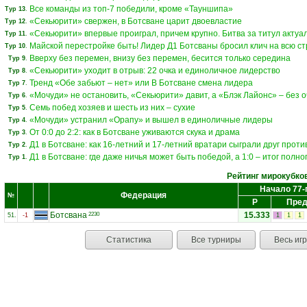
Все команды из топ-7 победили, кроме «Тауншипа»
Тур 13
.
«Секьюрити» свержен, в Ботсване царит двоевластие
Тур 12
.
«Секьюрити» впервые проиграл, причем крупно. Битва за титул актуа
Тур 11
.
Майской перестройке быть! Лидер Д1 Ботсваны бросил клич на всю с
Тур 10
.
Вверху без перемен, внизу без перемен, бесится только середина
Тур 9
.
«Секьюрити» уходит в отрыв: 22 очка и единоличное лидерство
Тур 8
.
Тренд «Обе забьют – нет» или В Ботсване смена лидера
Тур 7
.
«Мочуди» не остановить, «Секьюрити» давит, а «Блэк Лайонс» – без о
Тур 6
.
Семь побед хозяев и шесть из них – сухие
Тур 5
.
«Мочуди» устранил «Орапу» и вышел в единоличные лидеры
Тур 4
.
От 0:0 до 2:2: как в Ботсване уживаются скука и драма
Тур 3
.
Д1 в Ботсване: как 16-летний и 17-летний вратари сыграли друг проти
Тур 2
.
Д1 в Ботсване: где даже ничья может быть победой, а 1:0 – итог полн
Тур 1
.
Рейтинг мирокубко
Начало 77-
Федерация
№
Р
Пред
Ботсвана
15.333
2230
51.
-1
1
1
1
Статистика
Все турниры
Весь иг