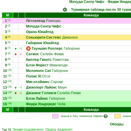
Мочуди Сентр Чифс
-
Ферри Уонде
Турнирная таблица после 30 туро
М
Команда
1
(1)
Летлапенд
Рамоцва
2
(2)
Мочуди Сентр Чифс
3
(3)
Орапа Юнайтед
4
(4)
Секьюрити Системс
Джваненг
5
(5)
Габороне Юнайтед
6
(7)
Тауншип Роллерс
Габороне
+1
7
(6)
Сатмос
Селибе-Фикве
-1
8
(8)
Киллер Гиантс
Рамотсва
9
(9)
Блэк Форест
Мманкгоди
10
(10)
Мелополе Сит
Габороне
11
(11)
Полис XI
Отсе
12
(12)
Мисэлэйниес
Серове
13
(14)
Джилпорт Лайонс
Маун
+1
14
(13)
Джаненг Гэлекси
Селибе-Пикве
-1
15
(15)
Блэк Лайонс
Габороне
16
(16)
Ферри Уондерерс
Чобе
М
Команда
- вышла в Лигу чемпионов Африки
- вышла
Обзоры
:
Знамя подхвачено. Орапа лидирует
Тур 14
.