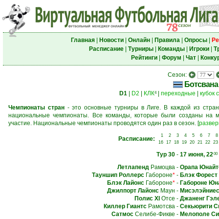
Главная
|
Новости
|
Онлайн
|
Правила
|
Опросы
|
Ре
Расписание
|
Турниры
|
Команды
|
Игроки
|
Т
Рейтинги
|
Форум
|
Чат
|
Конку
Сезон:
Ботсвана
D1
|
D2
|
КЛК
|
переходные
|
кубок 
4
Чемпионаты стран
- это основные турниры в Лиге. В каждой из стран
национальные чемпионаты. Все команды, которые были созданы на м
участие. Национальные чемпионаты проводятся один раз в сезон.
[
развер
1
2
3
4
5
6
7
8
Расписание:
16
17
18
19
20
21
22
23
Тур 30
-
17 июня, 22
00
Летлапенд
Рамоцва
-
Орапа Юнайт
Тауншип Роллерс
Габороне
*
-
Блэк Форест
Блэк Лайонс
Габороне
*
-
Габороне Юн
Джилпорт Лайонс
Маун
-
Мисэлэйние
Полис XI
Отсе
-
Джаненг Гэл
Киллер Гиантс
Рамотсва
-
Секьюрити С
Сатмос
Селибе-Фикве
-
Мелополе Си