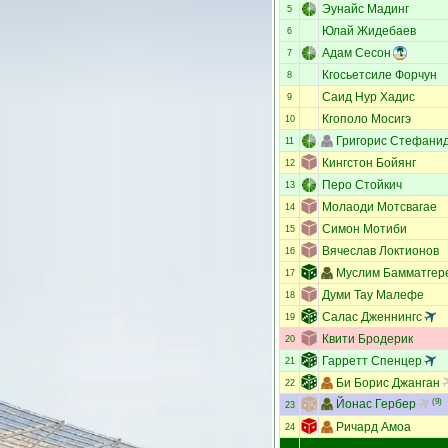
Эунайс Мадинг
5
Юлай Жидебаев
6
Адам Сесон
7
Кгосьетсиле Форчун
8
Саид Нур Хадис
9
Кгополо Мосигэ
10
Григорис Стефани
11
Кингстон Бойянг
12
Перо Стойкич
13
Молаоди Мотсвагае
14
Симон Мотиби
15
Вячеслав Локтионов
16
Муслим Бамматгер
17
Думи Тау Малефе
18
Салас Дженнингс
19
Квити Бродерик
20
Гарретт Спенцер
21
Би Борис Джанган
22
Йонас Гербер
(9)
23
Ричард Амоа
24