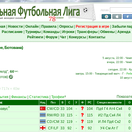
логин
ная
|
Новости
|
Онлайн
|
Правила
|
Опросы
|
Регистрация в игре
|
Забыли па
Расписание
|
Турниры
|
Команды
|
Игроки
|
Трансферы
|
Обмены
|
Аренда
Рейтинги
|
Форум
|
Чат
|
Конкурсы
|
Контакты
е, Ботсвана)
5 августа, 22:00 - Чем
вчера, 22:00 - Чемп
сегодня, 22:00 - К
Филд",
44
тыс.
завтра, 15:00 - Товарищеский матч - Г -
Ребе
отов)
10 август
 717к = 40м
Показат
ытия
|
Финансы
|
Статистика
|
Трофеи
8
ок
Нац
Поз
В
С
У
Ф
РС
Спецвозможности
О
равус
CM
/
CD
33
104
-
104
Пд4
Г4
Ат4
Ск4
0
RM
/
RD
33
115
-
115
И2
Пд
Ск4
Л4
0
CD
/
CM
32
119
-
119
И
Л4
Пд4
Ск2
0
CF
/
LF
33
92
-
92
У4
См
Ат
Г
0