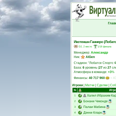
Глав
Икстеншн Ганнерс (Лобатс
D2, 2 место
1/16 финала
Менеджер:
Александр
Ник:
AlGen
Стадион: "Лобатсе Спортс 
База:
6
уровень (
27
из
27
сл
Атмосфера в команде:
+3
%
Финансы:
40 717 960
= 40
Игроки
|
Матчи
|
Сделки
|
Соб
Игр
№
Халил Ибрахим Ка
1
Бонани Чиконде
2
Палаи Мабина
3
Дэнни Кларк
4