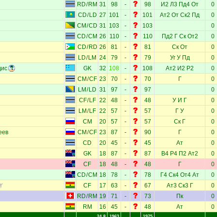
RD
/
RM
31
98
-
98
И2
Л3
Пд4
От
0
CD
/
LD
27
101
-
101
Ат2
От
Ск2
Пд
0
CM
/
CD
31
103
-
103
0
CD
/
CM
26
110
-
110
Пд2
Г
Ск
От2
0
CD
/
RD
26
81
-
81
Ск
От
0
LD
/
LM
24
79
-
79
Уг
У
Пд
0
дис
GK
32
108
-
108
Ат2
И2
Р2
0
CM
/
CF
23
70
-
70
Г
0
LM
/
LD
31
97
-
97
0
CF
/
LF
22
48
-
48
У
И
Г
0
LM
/
LF
22
57
-
57
Г
У
0
CM
20
57
-
57
Ск
Г
0
еев
CM
/
CF
23
87
-
90
Г
0
CD
20
45
-
45
Ат
0
GK
18
87
-
87
В4
Р4
П2
Ат2
0
CF
18
48
-
48
Г
0
CD
/
CM
18
78
-
78
Г4
Ск4
От4
Ат
0
CF
17
63
-
67
Ат3
Ск3
Г
0
RD
/
RM
19
71
-
73
Пк
0
RM
16
45
-
48
Ат
0
24.8
1963
1975