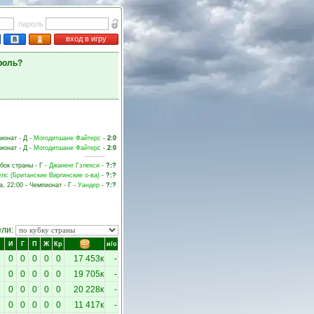
пароль
вход в игру
роль?
пионат - Д -
Могодитшане Файтерс
-
2:0
ионат - Д -
Могодитшане Файтерс
-
2:0
убок страны - Г -
Джаненг Гэлекси
-
?:?
лс (Британские Виргинские о-ва)
-
?:?
а, 22:00 - Чемпионат - Г -
Уандер
-
?:?
ели:
И
Г
П
Ж
Кр
и/о
0
0
0
0
0
17 453к
-
0
0
0
0
0
19 705к
-
0
0
0
0
0
20 228к
-
0
0
0
0
0
11 417к
-