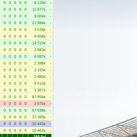
0
0
0
0
0
9 120к
-
0
0
0
0
0
11 877к
-
0
0
0
0
0
9 004к
-
0
0
0
0
0
21 984к
-
0
0
0
0
0
3 538к
-
0
0
0
0
0
4 958к
-
0
0
0
0
0
14 510к
-
0
0
0
0
0
2 683к
-
0
0
0
0
0
6 997к
-
0
0
0
0
0
2 398к
-
0
0
0
0
0
2 163к
-
0
0
0
0
0
2 980к
-
0
0
0
0
0
9 513к
-
0
0
0
0
0
1 367к
-
0
0
0
0
0
87 858к
-
0
0
0
0
0
3 670к
-
0
0
0
0
0
67 038к
-
0
0
0
0
0
37 395к
-
0
0
0
0
0
10 443к
-
0
0
0
0
0
10 463к
-
388.8
м