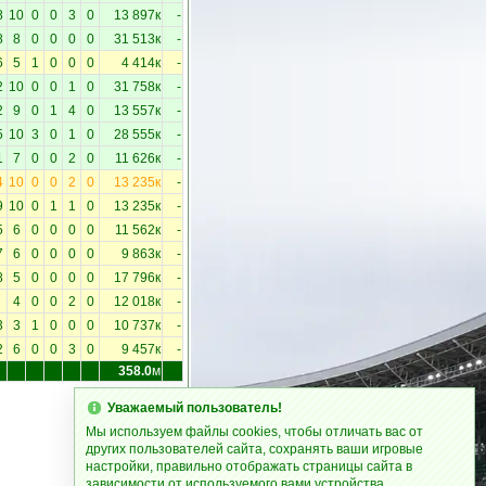
8
10
0
0
3
0
13 897к
-
8
8
0
0
0
0
31 513к
-
6
5
1
0
0
0
4 414к
-
2
10
0
0
1
0
31 758к
-
2
9
0
1
4
0
13 557к
-
5
10
3
0
1
0
28 555к
-
1
7
0
0
2
0
11 626к
-
4
10
0
0
2
0
13 235к
-
9
10
0
1
1
0
13 235к
-
5
6
0
0
0
0
11 562к
-
7
6
0
0
0
0
9 863к
-
8
5
0
0
0
0
17 796к
-
4
0
0
2
0
12 018к
-
3
3
1
0
0
0
10 737к
-
2
6
0
0
3
0
9 457к
-
358.0
м
Уважаемый пользователь!
Мы используем файлы cookies, чтобы отличать вас от
других пользователей сайта, сохранять ваши игровые
настройки, правильно отображать страницы сайта в
зависимости от используемого вами устройства.