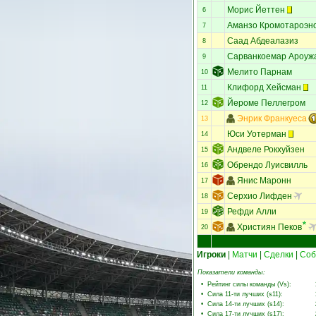
Морис Йеттен
6
Аманзо Кромотароэн
7
Саад Абдеалазиз
8
Сарванкоемар Ароуж
9
Мелито Парнам
10
Клифорд Хейсман
11
Йероме Пеллегром
12
Энрик Франкуеса
13
Юси Уотерман
14
Андвеле Рокхуйзен
15
Обрендо Луисвилль
16
Янис Маронн
17
Серхио Лифден
18
Рефди Алли
19
Християн Пеков
20
Игроки
|
Матчи
|
Сделки
|
Соб
Показатели команды:
•
Рейтинг силы команды (Vs)
:
•
Сила 11-ти лучших (s11)
:
•
Сила 14-ти лучших (s14)
:
•
Сила 17-ти лучших (s17)
: