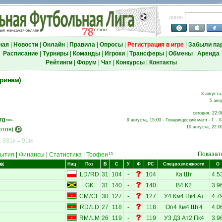
логин
ная
|
Новости
|
Онлайн
|
Правила
|
Опросы
|
Регистрация в игре
|
Забыли па
Расписание
|
Турниры
|
Команды
|
Игроки
|
Трансферы
|
Обмены
|
Аренда
Рейтинги
|
Форум
|
Чат
|
Конкурсы
|
Контакты
уринам)
3 августа
5 авг
сегодня, 22:0
70
тыс.
9 августа, 15:00 - Товарищеский матч - Г -
Л
10 августа, 22:0
отов)
 881к = 91м
Показат
ытия
|
Финансы
|
Статистика
|
Трофеи
13
ок
Нац
Поз
В
С
У
Ф
РС
Спецвозможности
О
LD
/
RD
31
104
-
104
Ка
Шт
4.5
GK
31
140
-
140
В4
К2
3.9
CM
/
CF
30
127
-
127
У4
Км4
Пк4
Ат
4.7
RD
/
LD
27
118
-
118
Оп4
Км4
Шт4
4.0
RM
/
LM
26
119
-
119
У3
Д3
Ат2
Пк4
3.9