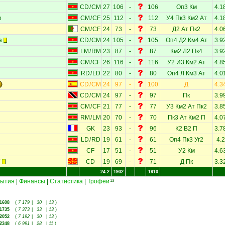
CD
/
CM
27
106
-
106
Оп3
Км
4.1
о
CM
/
CF
25
112
-
112
У4
Пк3
Км2
Ат
4.1
CM
/
CF
24
73
-
73
Д2
Ат
Пк2
4.0
а
CD
/
CM
24
105
-
105
Оп4
Д2
Км4
Ат
3.9
LM
/
RM
23
87
-
87
Км2
Л2
Пк4
3.9
CM
/
CF
26
116
-
116
У2
И3
Км2
Ат
4.8
RD
/
LD
22
80
-
80
Оп4
Л
Км3
Ат
4.0
CD
/
CM
24
97
-
100
Д
4.3
CD
/
CM
24
97
-
97
Пк
3.9
CM
/
CF
21
77
-
77
У3
Км2
Ат
Пк2
3.8
RM
/
LM
20
70
-
70
Пк3
Ат
Км2
П
4.0
GK
23
93
-
96
К2
В2
П
3.7
LD
/
RD
19
61
-
61
Оп4
Пк3
Уг2
4.2
CF
17
51
-
51
У2
Км
4.6
CD
19
69
-
71
Д
Пк
3.3
24.2
1902
1910
ытия
|
Финансы
|
Статистика
|
Трофеи
13
1608
(
7 179
|
30
|
13
)
1735
(
7 373
|
33
|
13
)
2052
(
7 192
|
30
|
13
)
2348
(
6 991
|
28
|
11
)