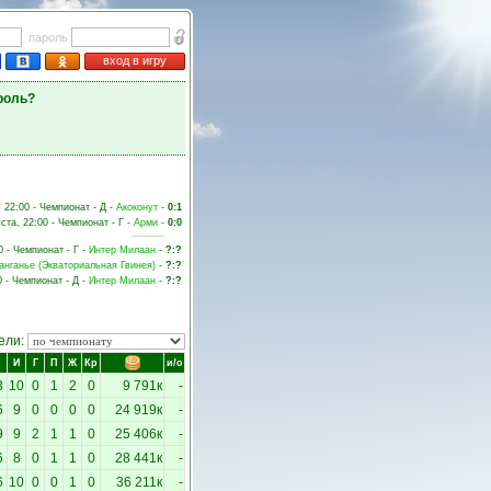
пароль
вход в игру
роль?
, 22:00 - Чемпионат - Д -
Акоконут
-
0:1
уста, 22:00 - Чемпионат - Г -
Арми
-
0:0
0 - Чемпионат - Г -
Интер Милаан
-
?:?
анганье (Экваториальная Гвинея)
-
?:?
0 - Чемпионат - Д -
Интер Милаан
-
?:?
ели:
И
Г
П
Ж
Кр
и/о
3
10
0
1
2
0
9 791к
-
6
9
0
0
0
0
24 919к
-
9
9
2
1
1
0
25 406к
-
6
8
0
1
1
0
28 441к
-
6
10
0
0
1
0
36 211к
-