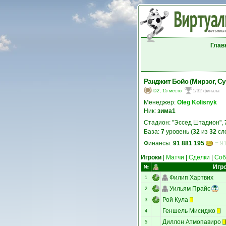
Глав
Ранджит Бойс (Мирзог, С
D2, 15 место
1/32 финала
Менеджер:
Oleg Kolisnyk
Ник:
зима1
Стадион: "Эссед Штадион",
База:
7
уровень (
32
из
32
сл
Финансы:
91 881 195
= 91
Игроки
|
Матчи
|
Сделки
|
Соб
Игр
№
Филип Хартвих
1
Уильям Прайс
2
Рой Кула
3
Геншель Мисиджо
4
Диллон Атмопавиро
5