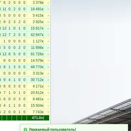
7
6
2
0
0
0
2 378к
-
4
11
0
2
0
0
18 491к
-
8
5
0
0
0
0
5 415к
-
2
9
2
3
2
0
2 925к
-
3
12
1
0
1
0
15 817к
-
5
12
7
2
0
0
42 947к
-
1
0
0
0
0
1 127к
-
2
5
0
0
2
0
11 898к
-
3
12
6
5
0
0
91 726к
-
6
0
0
0
0
14 579к
-
3
8
1
3
0
0
48 770к
-
0
0
0
0
0
3 313к
-
3
9
4
1
0
0
30 712к
-
3
6
0
3
0
0
4 171к
-
9
7
1
0
1
0
20 612к
-
5
6
0
0
3
0
8 461к
-
3
4
1
1
0
0
15 504к
-
5
2
0
0
1
0
7 743к
-
471.0
м
Уважаемый пользователь!