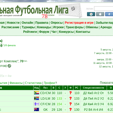
логин
ная
|
Новости
|
Онлайн
|
Правила
|
Опросы
|
Регистрация в игре
|
Забыли па
Расписание
|
Турниры
|
Команды
|
Игроки
|
Трансферы
|
Обмены
|
Аренда
Рейтинги
|
Форум
|
Чат
|
Конкурсы
|
Контакты
а)
1/8 финала
5 августа, 
7 августа, 22:00 
завтра, 22:00 
рт Комплекс",
70
тыс.
11 августа, 22:00 
отов)
12 августа, 
35к = 4м
Показат
ытия
|
Финансы
|
Статистика
|
Трофеи
11
ок
Нац
Поз
В
С
У
Ф
РС
Спецвозможности
О
CD
/
CM
30
110
-
110
Д2
Км3
Ат2
От
5.5
LD
/
LM
30
133
-
133
Д4
Пк4
Ат2
У2
6.2
CF
/
CM
28
154
-
154
Д4
Км4
Ат3
У4
6.9
с
GK
29
126
-
130
Р2
В4
Ат4
И4
6.2