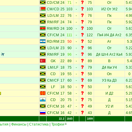
CD
/
CM
24
71
-
75
От
5.4
CM
/
CD
25
103
-
103
И2
От
Уг2
5.9
LD
/
LM
22
76
-
76
Пк
4.9
RM
/
RF
24
74
-
79
Пк
5.9
RM
/
RD
24
100
-
100
От
5.6
CF
/
CM
24
111
-
122
Пк4
И4
Д4
Ат2
6.3
RD
/
RM
23
50
-
52
Ат
5.3
LD
/
LM
23
90
-
96
От
5.2
н
RM
/
RF
19
96
-
96
Д4
Шт4
Ат2
Ка4
5.9
GK
22
89
-
89
В
5.4
LM
/
LF
18
75
-
79
Д4
Км
У4
5.3
CD
19
55
-
59
Оп
0
CM
/
CF
17
60
-
69
У3
Ка
Д3
6.2
LF
18
50
-
50
У
5.6
CF
/
CM
17
58
-
60
И
Д2
5.2
CD
20
75
-
75
Д
5.1
CF
/
CM
16
47
-
49
У2
И
5.4
CF
/
CM
16
42
-
43
Д
4.6
22.2
1845
1899
ытия
|
Финансы
|
Статистика
|
Трофеи
11