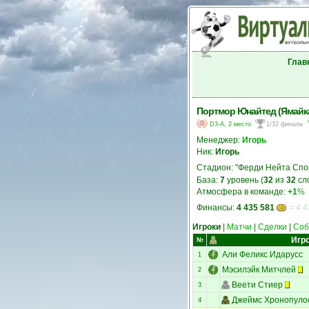
Глав
Портмор Юнайтед (Ямайк
D3-A, 2 место
1/32 финала
Менеджер:
Игорь
Ник:
Игорь
Стадион: "Ферди Нейта Спо
База:
7
уровень (
32
из
32
сл
Атмосфера в команде:
+1
%
Финансы:
4 435 581
= 4 4
Игроки
|
Матчи
|
Сделки
|
Соб
Игр
№
Али Феликс Идарусс
1
Мэсилэйк Митчлей
2
Веети Стиер
3
Джеймс Хронопуло
4