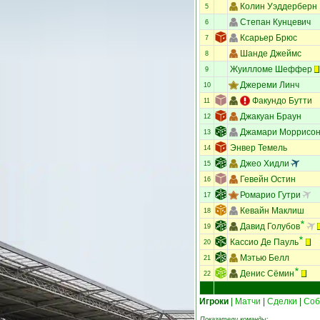
Колин Уэддерберн
5
Степан Кунцевич
6
Ксарьер Брюс
7
Шанде Джеймс
8
Жуилломе Шеффер
9
Джереми Линч
10
Факундо Бутти
11
Джакуан Браун
12
Джамари Моррисо
13
Энвер Темель
14
Джео Хидли
15
Гевейн Остин
16
Ромарио Гутри
17
Кевайн Маклиш
18
Давид Голубов
19
Кассио Де Пауль
20
Мэтью Белл
21
Денис Сёмин
22
Игроки
|
Матчи
|
Сделки
|
Соб
Показатели команды: