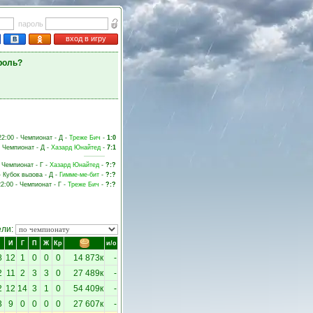
пароль
вход в игру
роль?
22:00 - Чемпионат - Д -
Треже Бич
-
1:0
- Чемпионат - Д -
Хазард Юнайтед
-
7:1
- Чемпионат - Г -
Хазард Юнайтед
-
?:?
- Кубок вызова - Д -
Гимме-ме-бит
-
?:?
22:00 - Чемпионат - Г -
Треже Бич
-
?:?
ели:
И
Г
П
Ж
Кр
и/о
8
12
1
0
0
0
14 873к
-
2
11
2
3
3
0
27 489к
-
2
12
14
3
1
0
54 409к
-
3
9
0
0
0
0
27 607к
-