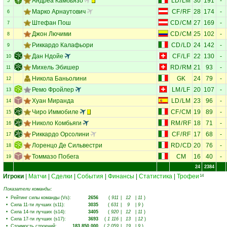
Андреа Камбьязо
LD
/
LM
30
191
-
5
Марко Арнаутович
CF
/
RF
28
174
-
6
Штефан Пош
CD
/
CM
27
169
-
7
Джон Лючими
CD
/
CM
25
102
-
8
Риккардо Калафьори
CD
/
LD
24
142
-
9
Дан Ндойе
CF
/
LF
22
130
-
10
Михель Эбишер
RD
/
RM
21
93
-
11
Никола Баньолини
GK
24
79
-
12
Ремо Фройлер
LM
/
LF
20
107
-
13
Хуан Миранда
LD
/
LM
23
96
-
14
Чиро Иммобиле
CF
/
CM
19
89
-
15
Николо Комбьяги
RM
/
RF
18
71
-
16
Риккардо Орсолини
CF
/
RF
17
68
-
17
Лоренцо Де Сильвестри
RD
/
CD
20
76
-
18
Томмазо Побега
CM
16
40
-
19
24
2384
Игроки
|
Матчи
|
Сделки
|
События
|
Финансы
|
Статистика
|
Трофеи
14
Показатели команды:
•
Рейтинг силы команды (Vs)
:
2656
(
911
|
12
|
11
)
•
Сила 11-ти лучших (s11)
:
3035
(
631
|
9
|
9
)
•
Сила 14-ти лучших (s14)
:
3405
(
920
|
12
|
11
)
•
Сила 17-ти лучших (s17)
:
3693
(
1 116
|
13
|
12
)
•
Стоимость строений
:
183 850 000
(
2 059
|
19
|
9
)