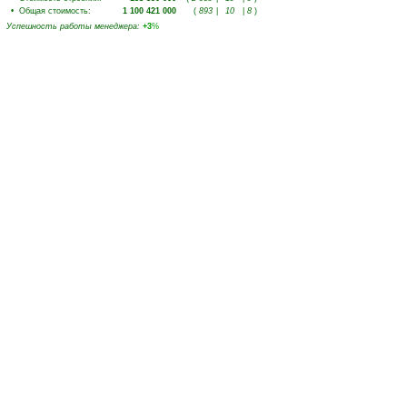
•
Общая стоимость
:
1 100 421 000
(
893
|
10
|
8
)
Успешность работы менеджера
:
+3
%