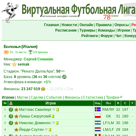
Главная
|
Новости
|
Онлайн
|
Правила
|
Опросы
|
Ре
Расписание
|
Турниры
|
Команды
|
Игроки
|
Т
Рейтинги
|
Форум
|
Чат
|
Конку
Болонья (Италия)
D1, 11 место
1/8 финала
Менеджер:
Сергей Семакин
Ник:
semak
Стадион: "Ренато Далль'Ара",
50
тыс.
База:
8
уровень (
36
из
36
слотов)
Атмосфера в команде:
+1
%
Финансы:
23 247 019
= 23 247к = 23м
Игроки
|
Матчи
|
Сделки
|
События
|
Финансы
|
Статистика
|
Трофеи
14
Игрок
№
Нац
Поз
В
С
У
Маттиас Сванберг
RM
/
RF
32
197
-
1
Лукаш Скорупский
GK
31
180
-
2
Николас Домингес
LF
/
LM
30
196
-
3
Йерди Схутен
LM
/
LF
29
184
-
4