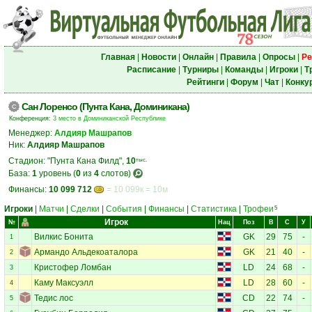
Главная
|
Новости
|
Онлайн
|
Правила
|
Опросы
|
Ре
Расписание
|
Турниры
|
Команды
|
Игроки
|
Т
Рейтинги
|
Форум
|
Чат
|
Конку
Сан Лоренсо (Пунта Кана, Доминикана)
Конференция:
3 место в Доминиканской Республике
Менеджер:
Алдияр Машрапов
Ник:
Алдияр Машрапов
Стадион: "Пунта Кана Филд",
10
тыс.
База:
1
уровень (
0
из
4
слотов)
Финансы:
10 099 712
= 10 099к = 10м
Игроки
|
Матчи
|
Сделки
|
События
|
Финансы
|
Статистика
|
Трофеи
5
Игрок
№
Нац
Поз
В
С
У
Вилкис Бонита
GK
29
75
-
1
Армандо Альдекоаталора
GK
21
40
-
2
Кристофер Ломбан
LD
24
68
-
3
Каму Максуэлл
LD
28
60
-
4
Тедис лос
CD
22
74
-
5