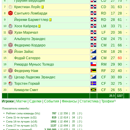
Гуаубин Берродия
CD
27
75
-
6
Кристиан Лоуйс
CD
31
63
-
7
Сантьяго Ломбарди
RD
17
28
-
8
Йереми Барметтлер
RD
28
61
-
9
Хосе Кабрера
LM
33
71
-
10
Хуан Маричал
LF
20
36
-
11
Альберто Эрандес
CM
24
75
-
12
Федерико Кордеро
CM
21
66
-
13
Йоан Зайас
CM
18
26
-
14
Фодай Сатерро
CM
27
60
-
15
Рикардо Муньос Толедо
RM
29
90
-
16
Федерику Нам
RF
22
40
-
17
Цезар Ладесма Эрандес
CF
30
89
-
18
Торстен Горкай
CF
32
75
-
19
Кимарли Смит
CF
26
55
-
20
25.5
1227
Игроки
|
Матчи
|
Сделки
|
События
|
Финансы
|
Статистика
|
Трофеи
5
Показатели команды:
•
Рейтинг силы команды (Vs)
:
787
(
11 556
|
35
|
3
)
•
Сила 11-ти лучших (s11)
:
819
(
11 614
|
34
|
2
)
•
Сила 14-ти лучших (s14)
:
1002
(
11 494
|
35
|
3
)
•
Сила 17-ти лучших (s17)
:
1137
(
11 694
|
35
|
3
)
•
Стоимость строений
:
3 200 000
(
11 625
|
33
|
1
)