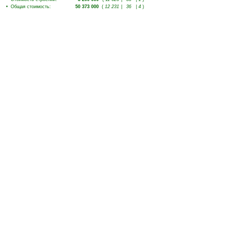
•
Общая стоимость
:
50 373 000
(
12 231
|
36
|
4
)