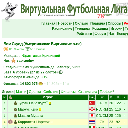
Главная
|
Новости
|
Онлайн
|
Правила
|
Опросы
|
Ре
Расписание
|
Турниры
|
Команды
|
Игроки
|
Т
Рейтинги
|
Форум
|
Чат
|
Конку
Бом Скуод (Американские Виргинские о-ва)
D1, 9 место
1/16 финала
Менеджер:
Франтишак Кривицкий
Ник:
sapraudny
Стадион: "Камп Мунисипаль де Балагер",
50
тыс.
База:
6
уровень (
27
из
27
слотов)
Атмосфера в команде:
+3
%
Финансы:
14 802 975
= 14 802к = 14м
Игроки
|
Матчи
|
Сделки
|
События
|
Финансы
|
Статистика
|
Трофеи
3
Игрок
№
Нац
Поз
В
С
У
Туфан Озбозкурт
LD
/
LM
26
122
-
1
Маркус Кэйн
RD
/
RM
25
116
-
2
Масаки Мурата
CD
/
CM
25
126
-
3
Коррапхат Нареечан
GK
23
92
-
4