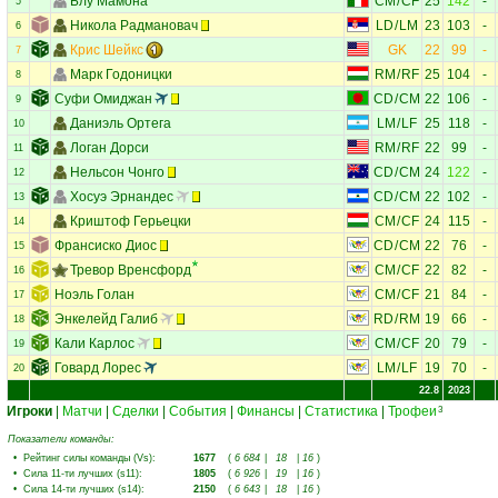
Блу Мамона
CM
/
CF
25
142
-
5
Никола Радмановач
LD
/
LM
23
103
-
6
Крис Шейкс
GK
22
99
-
7
Марк Годоницки
RM
/
RF
25
104
-
8
Суфи Омиджан
CD
/
CM
22
106
-
9
Даниэль Ортега
LM
/
LF
25
118
-
10
Логан Дорси
RM
/
RF
22
99
-
11
Нельсон Чонго
CD
/
CM
24
122
-
12
Хосуэ Эрнандес
CD
/
CM
22
102
-
13
Криштоф Герьецки
CM
/
CF
24
115
-
14
Франсиско Диос
CD
/
CM
22
76
-
15
Тревор Вренсфорд
CM
/
CF
22
82
-
16
Ноэль Голан
CM
/
CF
21
84
-
17
Энкелейд Галиб
RD
/
RM
19
66
-
18
Кали Карлос
CM
/
CF
20
79
-
19
Говард Лорес
LM
/
LF
19
70
-
20
22.8
2023
Игроки
|
Матчи
|
Сделки
|
События
|
Финансы
|
Статистика
|
Трофеи
3
Показатели команды:
•
Рейтинг силы команды (Vs)
:
1677
(
6 684
|
18
|
16
)
•
Сила 11-ти лучших (s11)
:
1805
(
6 926
|
19
|
16
)
•
Сила 14-ти лучших (s14)
:
2150
(
6 643
|
18
|
16
)