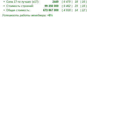
•
Сила 17-ти лучших (s17)
:
2449
(
6 479
|
18
|
16
)
•
Стоимость строений
:
99 350 000
(
9 462
|
23
|
16
)
•
Общая стоимость
:
673 867 000
(
4 918
|
14
|
12
)
Успешность работы менеджера
:
+8
%