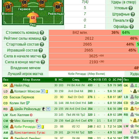
Удары (в створ)
CD
CD
7(4)
LD
RD
Угловые
5
Гирянов
Хит
Моксом
Рейнольдс
Штрафные
7
GK
Пенальти
0
Рид
Офсайды
1
Стоимость команд
842 млн.
36%
64%
Рейтинг силы команд
2612
46%
Стартовый состав
2665
44%
Игравший состав
2665
45%
Сила в начале матча
3625
+404
Сила в конце матча
2193
+260
Владение мячом
4
Лучший игрок матча
Худш
Коби Ричардс
(Абер Вэлли)
Поз
Абер Вэлли
В
НC
Спец
РC
Ф
У/В
Г/П
О
ЗС
РФ
Поз
Нейл Рид
Д.
30
163
Р4
В4
Ат4
Л4
433
-
1
-
5.9
79
345
GK
GK
Колакот Моксом
30
159
Ат4
Оп4
К4
283
1
-
-
5.6
58
167
↳
LD
Бр
Баскак Гирянов
23
90
Км2
От
Оп3
276
1
-
-
5.8
67
187
LB
CD
Дж
Колин Хит
31
144
И4
Ат4
Оп4
Уг4
349
-
-
-
6.0
58
204
CD
CD
Гу
Шейн Рейнольдс
29
155
И4
Ат4
От4
Оп4
354
-
-
-
5.6
56
199
CD
RD
Ча
Хью Халлам
33
145
Пк4
И4
К4
Тр2
320
1
-
-
4.9
62
199
RB
LM
Мес Хилгерс
↳
Д
29
156
Км4
Д4
Ат4
См4
470
-
1/1
-
5.4
57
270
CM
Лю
Коби Ричардс
LW
23
88
И2
У2
248
2
4/2
1
7.2
54
136
CM
↳
Константинос Гугас
29
161
Д4
У4
К4
Тр2
325
-
-
-
4.9
51
168
AM
Мо
DM
Джейкоб Джеймс
24
97
Д4
И4
288
-
2/1
-
5.4
56
162
RM