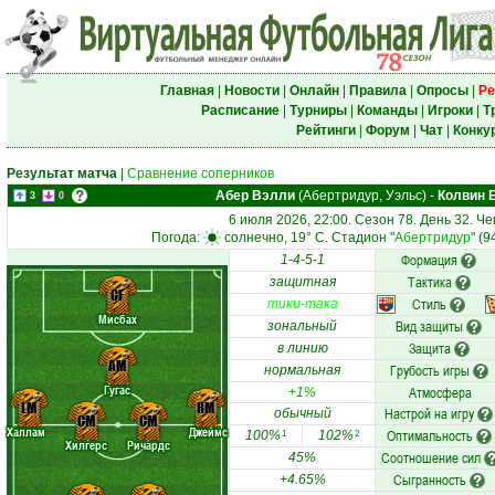
Главная
|
Новости
|
Онлайн
|
Правила
|
Опросы
|
Ре
Расписание
|
Турниры
|
Команды
|
Игроки
|
Т
Рейтинги
|
Форум
|
Чат
|
Конку
Результат матча
|
Сравнение соперников
Абер Вэлли
(Абертридур, Уэльс)
-
Колвин 
3
0
6 июля 2026, 22:00. Сезон 78. День 32. Ч
Погода:
солнечно, 19° C. Стадион "
Абертридур
" (
Формация
1-4-5-1
Тактика
защитная
CF
Стиль
тики-така
Мисбах
Вид защиты
зональный
Защита
в линию
AM
Грубость игры
нормальная
Гугас
Атмосфера
+1%
LM
RM
Настрой на игру
обычный
CM
CM
Халлам
Джеймс
Оптимальность
100%
102%
1
2
Хилгерс
Ричардс
Соотношение сил
45%
Сыгранность
+4.65%