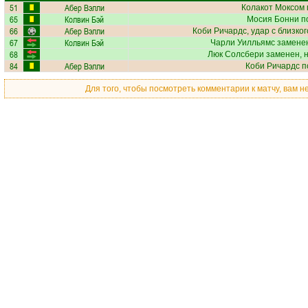
51
Абер Вэлли
Колакот Моксом
65
Колвин Бэй
Мосия Бонни
по
66
Абер Вэлли
Коби Ричардс
, удар с близко
67
Колвин Бэй
Чарли Уилльямс
заменен
68
Люк Солсбери
заменен, 
84
Абер Вэлли
Коби Ричардс
п
Для того, чтобы посмотреть комментарии к матчу, вам 