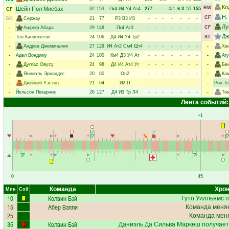
Ко
RW
Шейн Пол Мисбах
32
153
Пк4
И4
У4
Ат4
277
-
-
0/1
6.3
55
155
CF
Н.
CF
GK
Сержау
21
77
Р3
В3
И3
-
-
-
-
-
-
-
Лу
CF
-
Ашреф Абада
29
148
Пк4
Ат3
-
-
-
-
-
-
-
Дж
-
Тео Каппелетти
24
106
Д4
И4
У4
Тр2
-
-
-
-
-
-
-
ST
-
Андреа Джеминьяни
27
129
И4
Ат2
См4
Шт4
-
-
-
-
-
-
-
-
Ха
-
Адел Вондиму
24
100
Км4
Д3
У4
Ат
-
-
-
-
-
-
-
-
Аг
-
Дуглас Овусу
24
98
Д4
И4
Ат4
Уг
-
-
-
-
-
-
-
-
Бе
-
Янниэль Эрнандес
20
60
Оп2
-
-
-
-
-
-
-
-
Ка
-
Джейкоб Уэстон
21
64
И2
П
-
-
-
-
-
-
-
-
Рон Т
-
Йельсон Пекарник
26
127
Д4
И3
Тр
Л4
-
-
-
-
-
-
-
-
То
Лента событий:
+1
0
45
Команда
Хрон
Мин
Соб
10
Колвин Бэй
Гуто Уилльямс
п
15
Абер Вэлли
Команда меняе
25
Команда меня
35
Колвин Бэй
Даниэль Да Сильва Маркеш
получае