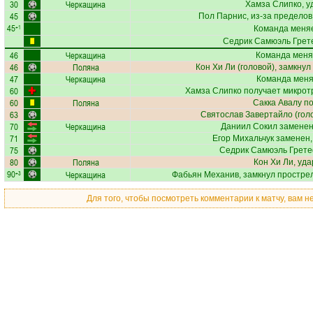
30
Черкащина
Хамза Слипко
, 
45
Пол Парнис
, из-за предело
45
+1
Команда меняе
Седрик Самюэль Грет
46
Черкащина
Команда меня
46
Поляна
Кон Хи Ли
(головой), замкнул
47
Черкащина
Команда меняе
60
Хамза Слипко
получает
микрот
60
Поляна
Сакка Авалу
по
63
Святослав Завертайло
(гол
70
Черкащина
Даниил Сокил
заменен
71
Егор Михальчук
заменен,
75
Седрик Самюэль Грет
80
Поляна
Кон Хи Ли
, уд
90
Черкащина
+3
Фабьян Механив
, замкнул прострел
Для того, чтобы посмотреть комментарии к матчу, вам 