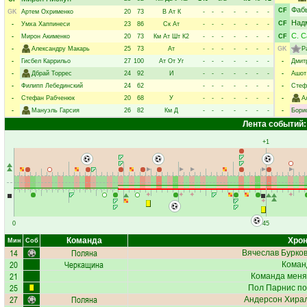
Фаб
CF
GK
Артем Охрименко
20
73
В
Ат
К
-
-
-
-
-
-
-
Над
CF
-
Умха Хаппинеси
23
86
Ск
Ат
-
-
-
-
-
-
-
С. 
-
Мирон Акименко
20
73
Км
Ат
Шт
К2
-
-
-
-
-
-
-
CF
-
Александру Макарь
25
73
Ат
-
-
-
-
-
-
-
GK
Р
-
Гисбел Каррильо
27
100
Ат
От
Уг
-
-
-
-
-
-
-
-
Дмит
-
Дбрай Торрес
24
92
И
-
-
-
-
-
-
-
-
Ашот
-
Филипп Лебединский
24
62
-
-
-
-
-
-
-
-
Стеф
-
Стефан Рабченюк
20
68
У
-
-
-
-
-
-
-
-
А
-
Мануэль Гарсия
26
82
Км
Д
-
-
-
-
-
-
-
-
Бори
Лента событий:
+1
0
45
Команда
Хрон
Мин
Соб
14
Поляна
Вячеслав Бурко
20
Черкащина
Коман
21
Команда меня
25
Пол Парнис
по
27
Поляна
Андерсон Хира