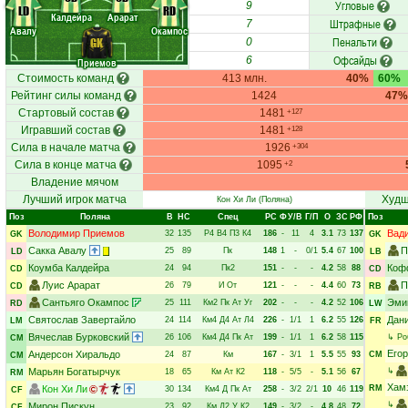
Угловые
9
LD
RD
Калдейра
Арарат
Штрафные
7
Авалу
Окампос
Пенальти
GK
0
Офсайды
6
Приемов
Стоимость команд
413 млн.
40%
60%
Рейтинг силы команд
1424
47%
Стартовый состав
1481
+127
Игравший состав
1481
+128
Сила в начале матча
1926
+304
Сила в конце матча
1095
+2
Владение мячом
Лучший игрок матча
Худш
Кон Хи Ли
(Поляна)
Поз
Поляна
В
НC
Спец
РC
Ф
У/В
Г/П
О
ЗС
РФ
Поз
Володимир Приемов
Вад
32
135
Р4
В4
П3
К4
186
-
11
4
3.1
73
137
GK
GK
Сакка Авалу
П
25
89
Пк
148
1
-
0/1
5.4
67
100
LD
LB
Коумба Калдейра
Коф
24
94
Пк2
151
-
-
-
4.2
58
88
CD
CD
Луис Арарат
П
26
79
И
От
121
-
-
-
4.4
60
73
CD
RB
Сантьяго Окампос
Эми
25
111
Км2
Пк
Ат
Уг
202
-
-
-
4.2
52
106
RD
LW
Святослав Завертайло
Дан
24
114
Км4
Д4
Ат
Л4
226
-
1/1
1
6.2
55
126
LM
FR
Вячеслав Бурковский
26
106
Км4
Д4
Пк
Ат
199
-
1/1
1
6.2
58
115
↳
Ро
CM
Его
Андерсон Хиральдо
24
87
Км
167
-
3/1
1
5.5
55
93
CM
CM
Марьян Богатырчук
↳
18
65
Км
Ат
К2
118
-
5/5
-
5.1
56
67
RM
Хам
Кон Хи Ли
RM
30
134
Км4
Д
Пк
Ат
258
-
3/2
2/1
10
46
119
CF
↳
Мирон Пискун
23
92
Км
Д2
У
К2
149
-
3/2
-
4.8
48
72
CF