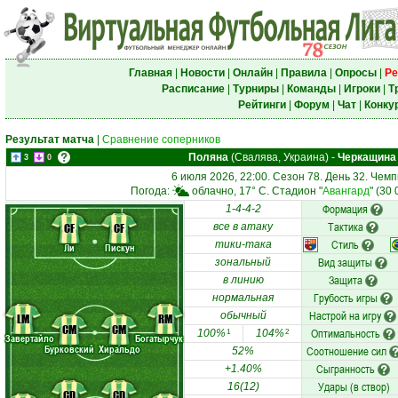
Главная
|
Новости
|
Онлайн
|
Правила
|
Опросы
|
Ре
Расписание
|
Турниры
|
Команды
|
Игроки
|
Т
Рейтинги
|
Форум
|
Чат
|
Конку
Результат матча
|
Сравнение соперников
Поляна
(Свалява, Украина)
-
Черкащина
3
0
6 июля 2026, 22:00. Сезон 78. День 32. Чем
Погода:
облачно, 17° C. Стадион "
Авангард
" (30
Формация
1-4-4-2
Тактика
CF
CF
все в атаку
Стиль
тики-така
Ли
Пискун
Вид защиты
зональный
Защита
в линию
Грубость игры
нормальная
Настрой на игру
обычный
LM
RM
CM
CM
Оптимальность
100%
104%
1
2
Завертайло
Богатырчук
Бурковский
Хиральдо
Соотношение сил
52%
Сыгранность
+1.40%
Удары (в створ)
16(12)
CD
CD