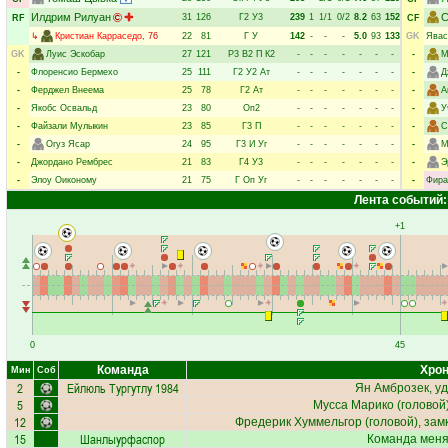
Илдрим Рилуан
С
31
126
Г2
У3
239
1
1/1
0/2
8.2
63
152
RF
CF
↳
Кристиан Карраседо
, 76
22
81
Г
У
142
-
-
-
5.0
93
133
GK
Явас
GK
Луис Эскобар
27
121
Р3
В2
П
К2
-
-
-
-
-
-
-
-
М
-
Флоренсио Бермехо
25
111
Г2
У2
Ат
-
-
-
-
-
-
-
-
Д
-
Ферджел Внеема
25
78
Г2
Ат
-
-
-
-
-
-
-
-
А
-
Якобс Освальд
23
80
Оп2
-
-
-
-
-
-
-
-
У
-
Файзали Мулыкин
23
85
Г3
П
-
-
-
-
-
-
-
-
С
-
Огуз Ясар
24
95
Г3
И
Уг
-
-
-
-
-
-
-
-
М
-
Джордано Рембрес
21
83
Г4
У3
-
-
-
-
-
-
-
-
Э
-
Элоу Оиконому
21
75
Г
Оп
Уг
-
-
-
-
-
-
-
-
Фира
Лента событий:
+1
0
45
Команда
Хрон
Мин
Соб
2
Ейлюль Тургутлу 1984
Ян Амброзек
, у
5
Мусса Марико
(головой)
12
Фредерик Хуммельгор
(головой), зам
15
Шанлыурфаспор
Команда меняе