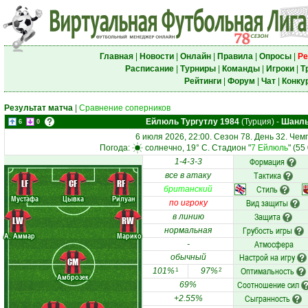
Главная
|
Новости
|
Онлайн
|
Правила
|
Опросы
|
Ре
Расписание
|
Турниры
|
Команды
|
Игроки
|
Т
Рейтинги
|
Форум
|
Чат
|
Конку
Результат матча
|
Сравнение соперников
Ейлюль Тургутлу 1984
(Турция)
-
Шанл
6
0
6 июля 2026, 22:00. Сезон 78. День 32. Че
Погода:
солнечно, 19° C. Стадион "
7 Ейлюль
" (55
Формация
1-4-3-3
Тактика
все в атаку
LF
CF
RF
Стиль
британский
Мустафа
Цывка
Рилуан
Вид защиты
по игроку
Защита
в линию
LW
RW
Грубость игры
нормальная
А. Аммар
Марико
Атмосфера
-
Настрой на игру
обычный
CM
Оптимальность
101%
97%
1
2
Амброзек
Соотношение сил
69%
Сыгранность
+2.55%