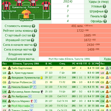
Удары (в створ)
CD
CD
20(14)
LD
RD
Угловые
8
Хуммельгор
Робинсон
Христодулак.
Божич
Штрафные
7
GK
Пенальти
0
Бартоломе
Офсайды
4
Стоимость команд
491 млн.
+160 млн.
Рейтинг силы команд
1722
+588
Стартовый состав
1685
+945
Игравший состав
1672
+932
Сила в начале матча
2434
+1569
Сила в конце матча
1409
+906
Владение мячом
Лучший игрок матча
Худш
Ягуб Мустафа
(Ейлюль Тургутлу 1984)
Поз
Ейлюль Тургутлу 1984
В
НC
Спец
РC
Ф
У/В
Г/П
О
ЗС
РФ
Поз
Тибо Бартоломе
Э
22
77
И
147
-
4
-
8.4
78
113
GK
GK
А. Христодулакис
Б
27
113
Г
Шт
168
-
-
-
8.5
60
100
LD
LD
Фредерик Хуммельгор
Б
29
117
И3
От4
198
1
1/1
1
9.7
60
118
CD
CD
Натан Робинсон
С
23
88
Г3
Л2
196
-
1/0
-
8.3
65
126
CD
CD
Никола Божич
Э
32
133
Г
Ат
Уг2
168
1
-
0/1
9.3
55
91
RD
RD
Мухамед Амин Аммар
И
25
103
Г4
Шт
187
-
5/2
-
6.5
55
103
LW
LW
Ян Амброзек
Х
30
130
Ск4
Г4
У
283
1
2/2
1/1
9.4
57
159
CM
CM
Мусса Марико
Б
26
137
Ск2
Г4
У4
347
-
3/3
2
8.8
54
186
RW
CM
Ягуб Мустафа
Э
26
140
Г4
У2
См
291
-
5/4
4
10
55
161
LF
RW
Томаш Цывка
Я
28
136
Ск
Г4
У3
208
-
2/1
0/1
7.6
57
119
CF
CF