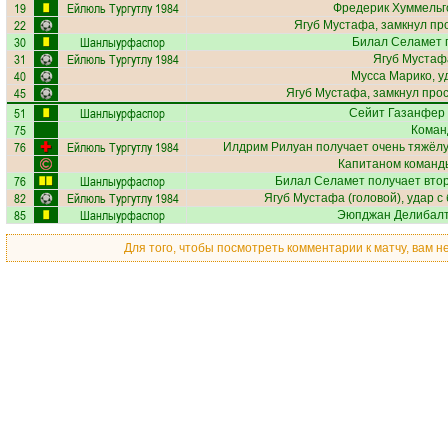
19
Ейлюль Тургутлу 1984
Фредерик Хуммельг
22
Ягуб Мустафа
, замкнул пр
30
Шанлыурфаспор
Билал Селамет
п
31
Ейлюль Тургутлу 1984
Ягуб Мустаф
40
Мусса Марико
, 
45
Ягуб Мустафа
, замкнул про
51
Шанлыурфаспор
Сейит Газанфер
75
Коман
76
Ейлюль Тургутлу 1984
Илдрим Рилуан
получает
очень тяжёл
Капитаном команд
76
Шанлыурфаспор
Билал Селамет
получает втор
82
Ейлюль Тургутлу 1984
Ягуб Мустафа
(головой), удар с
85
Шанлыурфаспор
Эюпджан Делибал
Для того, чтобы посмотреть комментарии к матчу, вам 