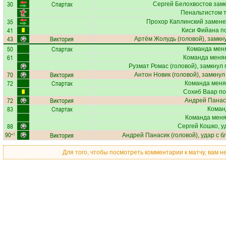
30
Спартак
Сергей Белохвостов
заме
Пенальтистом 
35
Прохор Каплинский
замене
41
Киси Фийана
по
43
Виктория
Артём Жолудь
(головой), замкн
50
Спартак
Команда меня
61
Команда меняе
Рузмат Ромас
(головой), замкнул 
70
Виктория
Антон Новик
(головой), замкнул
72
Спартак
Команда меня
Сохиб Ваар
по
72
Виктория
Андрей Панас
83
Спартак
Коман
Команда меняе
88
Сергей Кошко
, 
90
Виктория
+1
Андрей Панасик
(головой), удар с б
Для того, чтобы посмотреть комментарии к матчу, вам 