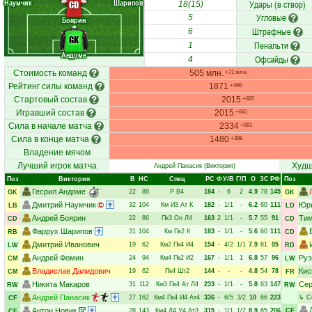
Наумчик
Шарипов
Удары (в створ)
CD
18(15)
Угловые
5
Боярин
Штрафные
6
GK
Пенальти
1
Андоме
Офсайды
4
Стоимость команд
505 млн.
+71 млн.
Рейтинг силы команд
1871
+466
Стартовый состав
2015
+820
Игравший состав
2015
+641
Сила в начале матча
2334
+891
Сила в конце матча
1480
+388
Владение мячом
Лучший игрок матча
Худш
Андрей Панасик
(Виктория)
Поз
Виктория
В
НC
Спец
РC
Ф
У/В
Г/П
О
ЗС
РФ
Поз
Гесрил Андоме
22
88
Р
В4
184
-
6
2
4.9
78
145
GK
GK
Дмитрий Наумчик
Юри
32
104
Км
И3
Ат
К
182
-
1/1
-
6.2
60
111
LB
LD
Андрей Боярин
Тим
22
86
Пк3
Оп
Л4
163
2
1/1
-
5.7
55
91
CD
CD
Фаррух Шарипов
31
104
Км
Пк2
К
183
-
1/1
-
5.6
60
111
RB
CD
Дмитрий Иванович
19
62
Км2
Пк4
И4
154
-
4/2
1/1
7.9
61
95
LW
RD
Андрей Фомин
Руз
24
94
Км4
Пк2
И2
167
-
1/1
1
6.8
57
96
CM
LW
Владислав Далидович
Кис
19
62
Пк4
Шт2
144
-
-
-
4.8
54
78
CM
FR
Никита Макаров
Сер
31
112
Км3
Пк4
Ат
Л4
233
-
1/1
-
5.8
63
147
RW
RW
Андрей Панасик
27
162
Км4
Пк4
И4
Ат4
336
-
6/5
3/2
10
66
223
↳
С
CF
Антон Новик
28
143
Км4
Д4
У4
Ат3
315
-
1/1
1/2
8.9
65
206
CF
CF