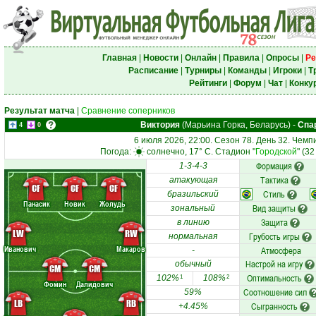
Главная
|
Новости
|
Онлайн
|
Правила
|
Опросы
|
Ре
Расписание
|
Турниры
|
Команды
|
Игроки
|
Т
Рейтинги
|
Форум
|
Чат
|
Конку
Результат матча
|
Сравнение соперников
Виктория
(Марьина Горка, Беларусь)
-
Спа
4
0
6 июля 2026, 22:00. Сезон 78. День 32. Чемп
Погода:
солнечно, 17° C. Стадион "
Городской
" (3
Формация
1-3-4-3
Тактика
атакующая
CF
CF
CF
Стиль
бразильский
Панасик
Новик
Жолудь
Вид защиты
зональный
Защита
в линию
LW
RW
Грубость игры
нормальная
Иванович
Макаров
Атмосфера
-
Настрой на игру
обычный
CM
CM
Оптимальность
102%
108%
1
2
Фомин
Далидович
Соотношение сил
59%
LB
RB
Сыгранность
+4.45%