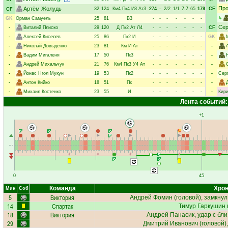
Про
Артём Жолудь
32
124
Км4
Пк4
И3
Ат3
274
-
2/2
1/1
7.7
65
179
CF
CF
↳
GK
Орман Самуель
25
81
В3
-
-
-
-
-
-
-
Сер
-
Виталий Плиско
29
120
Д
Пк2
Ат
Л4
-
-
-
-
-
-
-
CF
-
Алексей Киселев
25
86
Пк2
И
-
-
-
-
-
-
-
GK
-
Николай Довыденко
23
81
Км
И
Ат
-
-
-
-
-
-
-
-
-
Вадим Мигаленя
17
50
Пк3
-
-
-
-
-
-
-
-
-
Андрей Михальчук
21
76
Км4
Пк3
У4
Ат
-
-
-
-
-
-
-
-
-
Йонас Нгол Мукун
19
53
Пк2
-
-
-
-
-
-
-
-
Сер
-
Антон Кийко
18
51
Пк
-
-
-
-
-
-
-
-
-
Михаил Костенко
23
55
И
-
-
-
-
-
-
-
-
Кир
Лента событий:
+1
0
45
Команда
Хрон
Мин
Соб
5
Виктория
Андрей Фомин
(головой), замкнул
14
Спартак
Тимур Гаркушин
18
Виктория
Андрей Панасик
, удар с бл
29
Дмитрий Иванович
(головой)