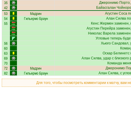
35
Джеронимо Порто
42
Байасгалан Чойноро
53
Мадрин
Агустин Соса
по
54
Гильермо Браун
Алан Силва
по
55
Кенс Жермен
заменен, 
Агустин Перейра
заменен,
Николас Варела
заменен,
Угловые теперь буд
56
Хьюго Сандовал
,
60
Коман
63
Оскар Белинетс
69
Алан Силва
, удар с близкого
70
Команда меняе
72
Мадрин
Джеронимо По
82
Гильермо Браун
Алан Силва
, с угло
Для того, чтобы посмотреть комментарии к матчу, вам 