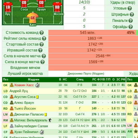
Удары (в створ)
CD
CD
14(10)
LD
RD
Угловые
5
Соса
Браун
Луц
Йоссен
Штрафные
2
GK
Пенальти
0
Хасс
Офсайды
5
Стоимость команд
545 млн.
45%
Рейтинг силы команд
1863
+148
Стартовый состав
1742
+206
Игравший состав
1742
+123
Сила в начале матча
2548
+884
Сила в конце матча
1569
+199
Владение мячом
Лучший игрок матча
Худш
Джеронимо Порто
(Мадрин)
Поз
Мадрин
В
НC
Спец
РC
Ф
У/В
Г/П
О
ЗС
РФ
Поз
Хоакин Хасс
19
64
Р
В
104
-
7
4
2.5
77
81
GK
GK
Андрей Луц
28
79
Ск
Г2
Оп3
184
-
1/1
-
4.4
53
98
LD
LD
Агустин Соса
22
91
Ск3
Г4
От
227
1
-
-
4.2
60
137
CD
CD
Алекс Браун
31
124
Г
От2
204
-
-
-
4.5
60
123
CD
CD
Тьяго Йоссен
19
56
Г
140
-
-
-
3.8
55
78
↳
RD
Джонатан Паласио
32
103
Ск4
Г4
276
1
1/0
-
4.5
55
153
RD
LM
Матиас Вильярреаль
↳
29
123
Ск3
Г4
У2
Шт4
271
-
2/2
-
5.6
62
170
RM
Зайнулабидин Салам
LM
26
118
Ск4
Г4
Ат2
Уг
261
-
1/0
0/1
6.6
68
179
LF
Хуан Пейнипил
AM
24
110
Ск4
Г4
У
Шт4
299
-
5/3
1
6.6
64
191
CF
↳
Байасгалан Чойноров
31
134
Г
Шт
234
-
1/1
1
6.7
65
153