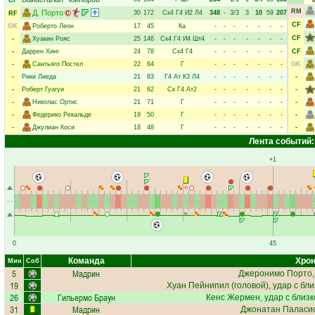
CF
RM
Д. Порто
30
172
Ск4
Г4
И2
Л4
348
-
3/3
3
10
59
207
RF
CF
GK
Роберто Леон
17
45
Ка
-
-
-
-
-
-
-
CF
-
Хуакин Рояс
25
146
Ск4
Г4
И4
Шт4
-
-
-
-
-
-
-
-
Даррен Хинг
24
78
Ск4
Г4
-
-
-
-
-
-
-
CF
-
Сантьяго Постел
22
64
Г
-
-
-
-
-
-
-
GK
-
Рики Лиеда
21
83
Г4
Ат
К3
Л4
-
-
-
-
-
-
-
-
-
Роберт Гуагуи
21
62
Ск
Г4
Ат2
-
-
-
-
-
-
-
-
-
Николас Ортис
21
71
Г
-
-
-
-
-
-
-
-
-
Федерико Рекальде
19
50
Г
-
-
-
-
-
-
-
-
-
Джулиан Коси
18
48
Г
-
-
-
-
-
-
-
-
Лента событий:
+1
0
45
Команда
Хрон
Мин
Соб
5
Мадрин
Джеронимо Порто
19
Хуан Пейнипил
(головой), удар с бл
26
Гильермо Браун
Кенс Жермен
, удар с близ
31
Мадрин
Джонатан Паласи