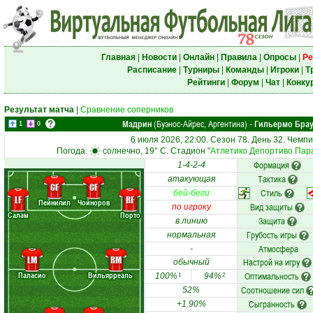
Главная
|
Новости
|
Онлайн
|
Правила
|
Опросы
|
Ре
Расписание
|
Турниры
|
Команды
|
Игроки
|
Т
Рейтинги
|
Форум
|
Чат
|
Конку
Результат матча
|
Сравнение соперников
Мадрин
(Буэнос-Айрес, Аргентина)
Гильермо Брау
-
1
0
6 июля 2026, 22:00. Сезон 78. День 32. Чемп
Погода:
солнечно, 19° C. Стадион "
Атлетико Депортиво Пар
Формация
1-4-2-4
Тактика
атакующая
CF
CF
Стиль
бей-беги
LF
RF
Пейнипил
Чойноров
Вид защиты
по игроку
Салам
Порто
Защита
в линию
Грубость игры
нормальная
Атмосфера
-
LM
RM
Настрой на игру
обычный
Паласио
Вильярреаль
Оптимальность
100%
94%
1
2
Соотношение сил
52%
Сыгранность
+1.90%