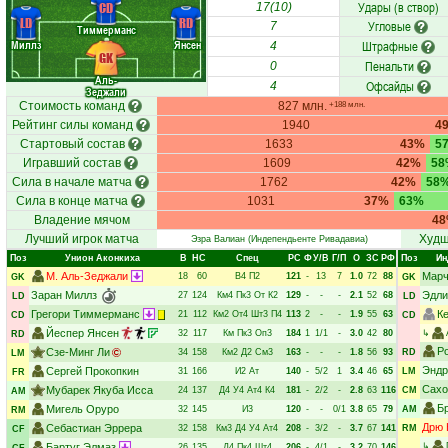
Удары (в створ)
CD
17(10)
LD
RD
Угловые
7
Тиммерманс
Миллз
Янсен
Штрафные
4
GK
Пенальти
0
Аль-
Офсайды
4
Зеджали
Стоимость команд
827 млн.
+188 млн.
Рейтинг силы команд
1940
4
Стартовый состав
1633
43%
5
Игравший состав
1609
42%
58
Сила в начале матча
1762
42%
58
Сила в конце матча
1031
37%
63%
Владение мячом
4
Лучший игрок матча
Худш
Эзра Валиан
(Индепендьенте Ривадавиа)
Поз
Унион Аконкиха
В
НC
Спец
РC
Ф
У/В
Г/П
О
ЗС
РФ
Поз
Ин
М. Аль-Зеджали
Марч
18
60
В4
П2
121
-
13
7
1.0
72
88
GK
GK
Заран Миллз
Эдли
27
124
Км4
Пк3
От
К2
129
-
-
-
2.1
52
68
LD
LD
Грегори Тиммерманс
К
21
112
Км2
От4
Шт3
П4
113
2
-
-
1.9
55
63
CD
CD
Йеспер Янсен
32
117
Км
Пк3
Оп3
184
1
1/1
-
3.0
42
80
↳
RD
Р
Сзе-Минг Ли
34
158
Км2
Д2
См3
163
-
-
-
1.8
56
93
RD
LM
Эндр
Сергей Прокопкин
31
166
И2
Ат
140
-
5/2
1
3.4
46
65
LM
FR
Сахо
Мубарек Якуба Исса
24
137
Д4
У4
Ат4
К4
181
-
2/2
-
2.8
63
116
CM
AM
Б
Мигель Оруро
32
145
И3
120
-
-
0/1
3.8
65
79
AM
RM
Дрю 
Себастиан Эррера
32
158
Км3
Д4
У4
Ат4
208
-
3/2
-
3.7
67
141
RM
CF
Бартуг Элмаз
↳
26
135
Д4
Пк4
Шт4
206
-
4/1
-
3.2
70
146