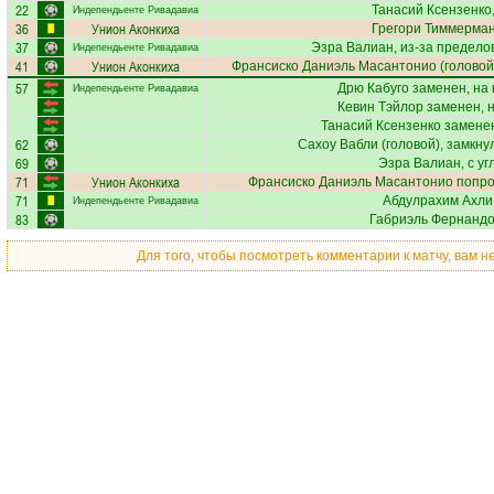
22
Танасий Ксензенко
Индепендьенте Ривадавиа
36
Унион Аконкиха
Грегори Тиммерма
37
Эзра Валиан
, из-за предел
Индепендьенте Ривадавиа
41
Унион Аконкиха
Франсиско Даниэль Масантонио
(головой
57
Дрю Кабуго
заменен, на
Индепендьенте Ривадавиа
Кевин Тэйлор
заменен, 
Танасий Ксензенко
заменен
62
Сахоу Вабли
(головой), замкну
69
Эзра Валиан
, с у
71
Унион Аконкиха
Франсиско Даниэль Масантонио
попро
71
Абдулрахим Ахли
Индепендьенте Ривадавиа
83
Габриэль Фернанд
Для того, чтобы посмотреть комментарии к матчу, вам 