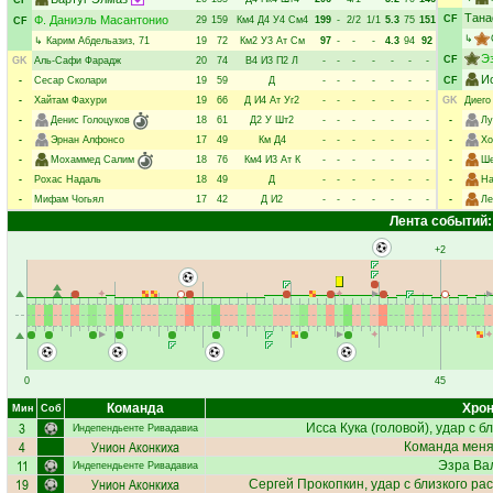
CF
Тана
Ф. Даниэль Масантонио
CF
29
159
Км4
Д4
У4
См4
199
-
2/2
1/1
5.3
75
151
CF
↳
↳
Карим Абдельазиз
, 71
19
72
Км2
У3
Ат
См
97
-
-
-
4.3
94
92
Э
CF
GK
Аль-Сафи Фарадж
20
74
В4
И3
П2
Л
-
-
-
-
-
-
-
И
-
Сесар Сколари
19
59
Д
-
-
-
-
-
-
-
CF
-
Хайтам Фахури
19
66
Д
И4
Ат
Уг2
-
-
-
-
-
-
-
GK
Диего
-
Денис Голоцуков
18
61
Д2
У
Шт2
-
-
-
-
-
-
-
-
Лу
-
Эрнан Алфонсо
17
49
Км
Д4
-
-
-
-
-
-
-
-
Хо
-
Мохаммед Салим
18
76
Км4
И3
Ат
К
-
-
-
-
-
-
-
-
Ше
-
Рохас Надаль
18
49
Д
-
-
-
-
-
-
-
-
На
-
Мифам Чогьял
17
42
Д
И2
-
-
-
-
-
-
-
-
Ле
Лента событий:
+2
0
45
Команда
Хрон
Мин
Соб
3
Исса Кука
(головой), удар с б
Индепендьенте Ривадавиа
4
Унион Аконкиха
Команда меняе
11
Эзра Ва
Индепендьенте Ривадавиа
19
Унион Аконкиха
Сергей Прокопкин
, удар с близкого ра