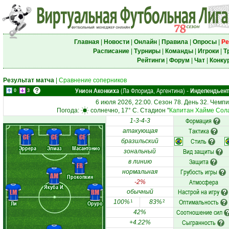
Главная
|
Новости
|
Онлайн
|
Правила
|
Опросы
|
Ре
Расписание
|
Турниры
|
Команды
|
Игроки
|
Т
Рейтинги
|
Форум
|
Чат
|
Конку
Результат матча
|
Сравнение соперников
Унион Аконкиха
(Ла Флорида, Аргентина)
Индепендьент
-
0
3
6 июля 2026, 22:00. Сезон 78. День 32. Чемп
Погода:
солнечно, 17° C. Стадион "
Капитан Хайме Сол
Формация
1-3-4-3
Тактика
атакующая
CF
CF
CF
Стиль
бразильский
Эррера
Элмаз
Масантонио
Вид защиты
зональный
Защита
в линию
FR
Грубость игры
нормальная
AM
Прокопкин
Атмосфера
-2%
Якуба И.
Настрой на игру
LM
RM
обычный
Оптимальность
100%
83%
1
2
Ли
Оруро
Соотношение сил
42%
Сыгранность
+4.22%