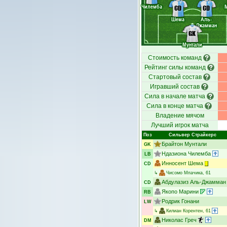
Чилемба
CD
CD
Шема
Аль-
Джамман
GK
Мунтали
Стоимость команд
Рейтинг силы команд
Стартовый состав
Игравший состав
Сила в начале матча
Сила в конце матча
Владение мячом
Лучший игрок матча
Поз
Сильвер Страйкерс
Брайтон Мунтали
GK
Ндазиона Чилемба
LB
Инносент Шема
CD
↳
Чисомо Мпачика
, 61
Абдулазиз Аль-Джамман
CD
Якопо Марини
RB
Родрик Гонани
LW
↳
Килиан Корентен
, 61
Николас Греч
DM