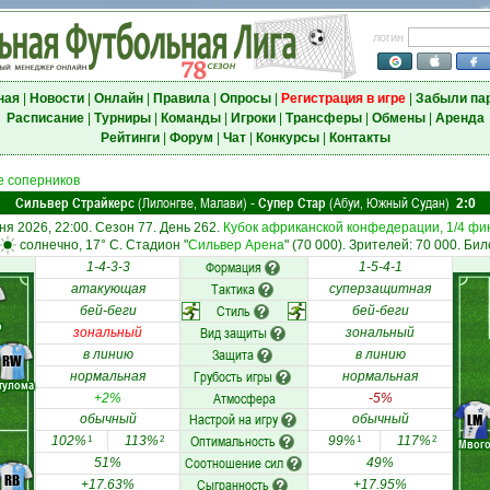
логин
ная
|
Новости
|
Онлайн
|
Правила
|
Опросы
|
Регистрация в игре
|
Забыли па
Расписание
|
Турниры
|
Команды
|
Игроки
|
Трансферы
|
Обмены
|
Аренда
Рейтинги
|
Форум
|
Чат
|
Конкурсы
|
Контакты
 соперников
Сильвер Страйкерс
(Лилонгве, Малави)
Супер Стар
(Абуи, Южный Судан)
-
2:0
ня 2026, 22:00. Сезон 77. День 262.
Кубок африканской конфедерации, 1/4 фи
солнечно, 17° C. Стадион "
Сильвер Арена
" (70 000). Зрителей: 70 000. Бил
Формация
1-4-3-3
1-5-4-1
Тактика
атакующая
суперзащитная
Стиль
бей-беги
бей-беги
о
Вид защиты
зональный
зональный
Защита
в линию
в линию
RW
Грубость игры
нормальная
нормальная
тулома
Атмосфера
+2%
-5%
Настрой на игру
LM
обычный
обычный
Оптимальность
102%
113%
99%
117%
1
2
1
2
Мвог
Соотношение сил
51%
49%
RB
Сыгранность
+17.63%
+17.95%