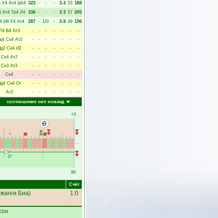
4
У4
Ат4
Шт4
323
-
-
-
3.4
53
188
4
Ат4
Тр4
Л4
336
-
-
-
3.3
57
205
4
И4
У4
Ат4
287
-
1/0
-
3.8
49
156
Р4
В4
Ат3
-
-
-
-
-
-
-
д4
Ск4
Ат3
-
-
-
-
-
-
-
д2
Ск4
И2
-
-
-
-
-
-
-
Ск4
Ат2
-
-
-
-
-
-
-
Ск3
Ат3
-
-
-
-
-
-
-
Ск4
-
-
-
-
-
-
-
д4
Ск4
От
-
-
-
-
-
-
-
Ат2
-
-
-
-
-
-
-
соотношение сил команд
+3
90
Счёт
жанги Биа
)
1:0
сон