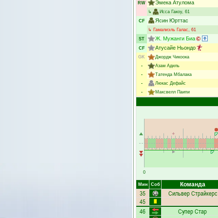
Эмека Атулома
RW
↳
Исса Гакоу
, 61
Ясин Юрттас
CF
↳
Гамалиэль Галас
, 61
Ж. Мужанги Биа
ST
Атусайе Ньондо
CF
GK
Джордж Чикоока
-
Азам Адиль
-
Татенда Мбалака
-
Люкас Дефайс
-
Максвелл Паипи
0
Команда
Мин
Соб
35
Сильвер Страйкерс
45
46
Супер Стар