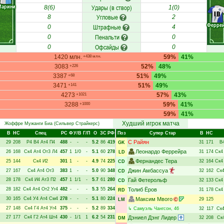
Марини
Удары (в створ)
8(6)
1(0)
LD
Угловые
8
2
Ферре
Штрафные
0
4
Пенальти
0
0
Офсайды
0
0
1420 млн.
59%
41%
+438 млн.
3083
52%
48%
+226
3387
51%
49%
+68
3471
51%
49%
+141
4273
57%
43%
+1021
3288
59%
41%
+1000
59%
41%
Худший игрок матча
Жоффре Мужанги Биа
(Сильвер Страйкерс)
В
НC
Спец
РC
Ф
У/В
Г/П
О
ЗС
РФ
Поз
Супер Стар
В
НC
С Райян
29
208
Р4
В4
Ат4
П4
488
-
-
-
5.2
86
419
31
171
В
GK
Леонардо Феррейра
26
168
Ск4
Ат4
От3
Л4
457
1
1/0
-
5.1
60
278
31
174
Ск4
LD
Фернандес Тера
25
144
Ск4
И2
301
1
-
-
4.9
74
225
32
164
Ск4
CD
Джин Амбассуа
27
167
Ск4
Ат4
От3
383
1
-
-
5.0
90
348
32
162
Ск
CD
28
178
Ск4
И4
Ат3
П2
457
1
1/1
-
5.7
61
280
Гай Фетерольф
32
133
Ск4
CD
28
182
Ск4
Ат4
От2
Уг4
482
-
-
-
5.3
55
264
Толиб Ёров
31
178
Ск4
RD
30
165
Ск4
У4
Ат4
См4
278
-
-
-
5.1
80
224
Максим Мвого
29
125
LM
27
148
Ск4
Г4
Ат4
Уг4
375
-
-
-
5.2
89
334
↳
Самуэль Чангсон
, 46
32
117
Ск
27
177
Ск4
Г2
Ат4
Шт4
430
-
1/1
1
6.2
54
231
Дэниел Дэнг Лидер
32
208
Ск
DM