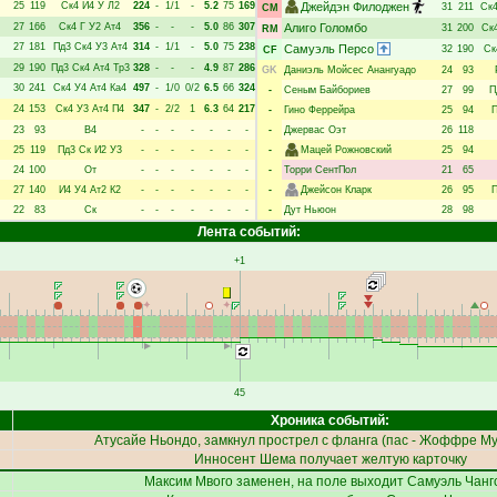
25
119
Ск4
И4
У
Л2
224
-
1/1
-
5.2
75
169
Джейдэн Филоджен
31
211
Ск
CM
27
166
Ск4
Г
У2
Ат4
356
-
-
-
5.0
86
307
Алиго Голомбо
31
200
Ск
RM
27
181
Пд3
Ск4
У3
Ат4
314
-
1/1
-
5.0
75
238
Самуэль Персо
32
190
Ск
CF
29
190
Пд3
Ск4
Ат4
Тр3
328
-
-
-
4.9
87
286
GK
Даниэль Мойсес Анангуадо
24
93
30
241
Ск4
У4
Ат4
Ка4
497
-
1/0
0/2
6.5
66
324
-
Сеным Байбориев
27
99
П
24
153
Ск4
У3
Ат4
П4
347
-
2/2
1
6.3
64
217
-
Гино Феррейра
25
94
П
23
93
В4
-
-
-
-
-
-
-
-
Джервас Оэт
26
118
25
119
Пд3
Ск
И2
У3
-
-
-
-
-
-
-
-
Мацей Рожновский
25
94
24
100
От
-
-
-
-
-
-
-
-
Торри СентПол
21
65
27
140
И4
У4
Ат2
К2
-
-
-
-
-
-
-
-
Джейсон Кларк
26
95
П
22
83
Ск
-
-
-
-
-
-
-
-
Дут Ньюон
28
98
Лента событий:
+1
45
Хроника событий:
Атусайе Ньондо
, замкнул прострел с фланга (пас -
Жоффре Му
Инносент Шема
получает желтую карточку
Максим Мвого
заменен, на поле выходит
Самуэль Чанг