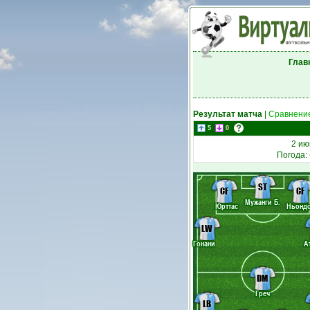
Глав
Результат матча
|
Сравнение
5
0
2 ию
Погода:
ST
CF
CF
Мужанги Б.
Юрттас
Ньонд
LW
Гонани
А
DM
Греч
LB