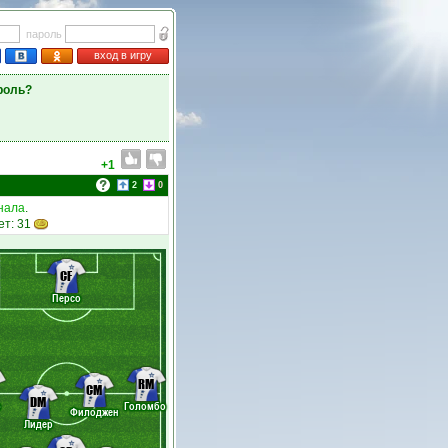
пароль
вход в игру
роль?
+1
2
0
нала
.
ет: 31
CF
Персо
RM
CM
DM
о
Голомбо
Филоджен
Лидер