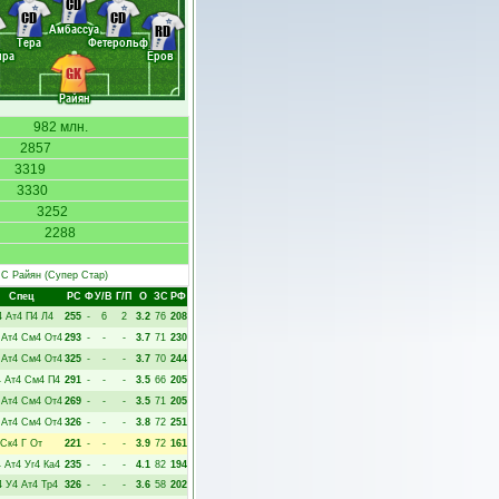
CD
CD
CD
Амбассуа
RD
Тера
Фетерольф
йра
Ёров
GK
Райян
982 млн.
2857
3319
3330
3252
2288
С Райян
(Супер Стар)
Спец
РC
Ф
У/В
Г/П
О
ЗС
РФ
4
Ат4
П4
Л4
255
-
6
2
3.2
76
208
Ат4
См4
От4
293
-
-
-
3.7
71
230
Ат4
См4
От4
325
-
-
-
3.7
70
244
4
Ат4
См4
П4
291
-
-
-
3.5
66
205
Ат4
См4
От4
269
-
-
-
3.5
71
205
Ат4
См4
От4
326
-
-
-
3.8
72
251
Ск4
Г
От
221
-
-
-
3.9
72
161
4
Ат4
Уг4
Ка4
235
-
-
-
4.1
82
194
4
У4
Ат4
Тр4
326
-
-
-
3.6
58
202