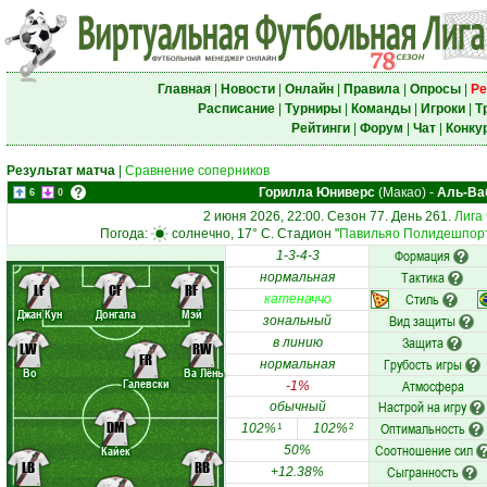
Главная
|
Новости
|
Онлайн
|
Правила
|
Опросы
|
Ре
Расписание
|
Турниры
|
Команды
|
Игроки
|
Т
Рейтинги
|
Форум
|
Чат
|
Конку
Результат матча
|
Сравнение соперников
Горилла Юниверс
(Макао)
-
Аль-Ва
6
0
2 июня 2026, 22:00. Сезон 77. День 261.
Лига
Погода:
солнечно, 17° C. Стадион "
Павильяо Полидешпор
Формация
1-3-4-3
Тактика
нормальная
LF
CF
RF
Стиль
катеначчо
Джан Кун
Донгала
Мэй
Вид защиты
зональный
Защита
в линию
LW
RW
FR
Грубость игры
нормальная
Во
Ва Лёнь
Галевски
Атмосфера
-1%
Настрой на игру
обычный
DM
Оптимальность
102%
102%
1
2
Соотношение сил
Кайек
50%
LB
RB
Сыгранность
+12.38%