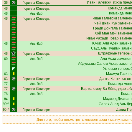
36
Горилла Юниверс
Иван Галевски
, из-за пре
46
Горилла Юниверс
Команда меня
46
Аль-Ваб
Команда меня
46
Горилла Юниверс
Иван Галевски
заменен
Чей Джан Кун
заменен
Гради Донгала
заменен
Хой Ман Мэй
заменен
Иван Рахади Товар
замене
46
Аль-Ваб
Юнис Али Аден
заменен
Сауд Аль Нуаими
замене
46
Горилла Юниверс
Штрафные теперь б
60
Аль-Ваб
Али Асад
заменен,
Абдулазиз Салем Аскар
заменен
Угловые теперь 
63
Махмуд Гази
по
63
Горилла Юниверс
Данте Конти
, со ш
77
Аль-Ваб
Команда меняе
77
Горилла Юниверс
Бартоломеу Ва Лёнь
, удар с 
78
Аль-Ваб
Коман
84
Маджид Джанан
90
+2
Салех Анад Аль Де
90
Горилла Юниверс
+2
Дэвид Пе
Для того, чтобы посмотреть комментарии к матчу, вам 