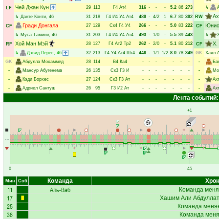
Чей Джан Кун
29
113
Г4
Ат4
316
-
-
-
5.2
86
273
↳
LF
Ах
↳
Данте Конти
, 46
31
218
Г4
И4
У4
Ат4
489
-
4/2
1
6.7
80
392
RW
Гради Донгала
Юнис
27
129
Ск4
Г4
У4
266
-
-
-
5.0
83
222
CF
CF
↳
Муса Тамини
, 46
31
203
Г4
И4
У4
Ат4
493
-
1/0
-
5.5
89
443
↳
Хой Ман Мэй
Х.
28
127
Г4
Ат2
Тр2
262
-
2/0
-
5.1
80
212
RF
CF
↳
Дэвид Перес
, 46
32
213
Г4
У4
Ат4
Шт4
446
-
1/1
1/2
8.0
78
349
GK
Хаял 
GK
Абдулла Мохаммед
28
114
В4
Ка4
-
-
-
-
-
-
-
-
Ба
-
Мансур Абугенема
26
135
Ск3
Г3
И
-
-
-
-
-
-
-
-
Мо
-
Кэди Борхес
27
124
Ск3
Г3
Ат
-
-
-
-
-
-
-
-
Ах
-
Адриел Сантуш
26
95
Г3
И2
Ат
-
-
-
-
-
-
-
-
Ах
Лента событий:
+1
0
45
Команда
Хрон
Мин
Соб
11
Аль-Ваб
Команда меня
17
Хашим Али Абдулла
25
Команда меняе
36
Команда меняе