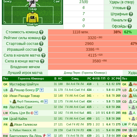
Бонсу
Санг
Удары (в створ)
CD
15(8)
Угловые
6
Товар
Штрафные
7
GK
Пенальти
0
Шайтун
Офсайды
0
Стоимость команд
1118 млн.
38%
62%
Рейтинг силы команд
3320
+393
Стартовый состав
2960
47
Игравший состав
3386
+61
Сила в начале матча
4115
+520
Сила в конце матча
3580
+956
Владение мячом
Лучший игрок матча
Худш
Дэвид Перес
(Горилла Юниверс)
Поз
Горилла Юниверс
В
НC
Спец
РC
Ф
У/В
Г/П
О
ЗС
РФ
Поз
Мустафар Шайтун
Ам
31
188
В4
Ат4
П4
Л4
418
-
1
-
6.1
82
370
GK
GK
Ришар Бонсу
Са
31
179
Г4
Ат4
См4
Уг4
434
-
-
-
5.8
60
279
LB
LD
Иван Рахади Товар
Ма
32
148
Г4
И4
Ат4
См4
341
-
-
-
5.6
78
269
CD
CD
Са
↳
Якуб Поважанец
, 46
32
175
Г4
И4
Ат4
См4
434
-
-
-
5.8
75
328
CD
Лал Ньен Санг
32
154
Г4
И4
Ат4
См4
415
-
-
-
6.0
59
266
RB
↳
Юань Цзя Во
А.
32
162
Г4
И4
Ат4
Ка4
401
-
1/0
0/1
6.8
65
285
LW
RB
Цхай Кайек
32
181
Г4
И4
Ат4
См4
450
-
1/1
-
5.8
56
268
↳
DM
Р. Ид
Иван Галевски
27
121
Ск4
Г4
И2
Л4
373
1
2/2
1
6.4
73
275
LW
FR
Аб
↳
Рабье Никося
, 46
29
159
Ск4
Г4
У4
Л3
436
-
1/1
-
5.4
66
290
DM
Бартоломеу Ва Лёнь
Ал
32
185
Г4
Ат4
П4
Л4
439
-
2/1
1
7.0
64
309
RW
CM