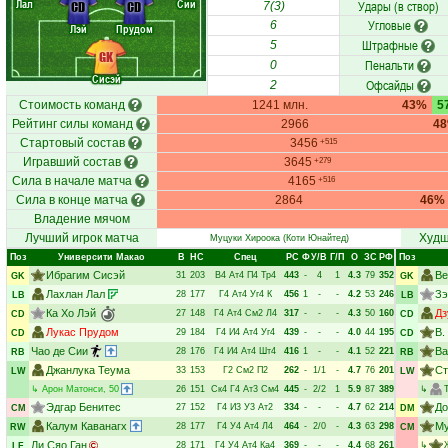
Лал
Сии
Удары (в створ)
CD
CD
7(3)
Угловые
6
Лэй
Прудом
Штрафные
5
GK
Пенальти
0
Сисэй
Офсайды
2
Стоимость команд
1241 млн.
43%
5
Рейтинг силы команд
2966
4
Стартовый состав
3456
+515
Игравший состав
3645
+279
Сила в начале матча
4165
+516
Сила в конце матча
2864
46%
Владение мячом
Лучший игрок матча
Худш
Муцуки Хироока
(Коти Юнайтед)
Поз
Университи Макао
В
НC
Спец
РC
Ф
У/В
Г/П
О
ЗС
РФ
Поз
Ибрагим Сисэй
Ве
31
203
В4
Ат4
П4
Тр4
443
-
4
1
4.3
79
352
GK
GK
Лахлан Лал
Зэ
28
177
Г4
Ат4
Уг4
К
456
1
-
-
4.2
53
246
LB
LB
Ка Хо Лэй
Дз
27
148
Г4
Ат4
См2
Л4
317
-
-
-
4.3
50
160
CD
CD
Лукас Прудом
В.
29
184
Г4
И4
Ат4
Уг4
439
-
-
-
4.0
44
195
CD
CD
Чао де Сии
Ва
28
176
Г4
И4
Ат4
Шт4
416
1
-
-
4.1
52
221
RB
RB
Джанлука Теума
Ст
33
153
Г2
См2
П2
262
-
1/1
-
4.7
76
201
LW
LW
↳
Арон Матонси
, 50
26
151
Ск4
Г4
Ат3
См4
445
-
2/2
1
5.9
87
389
↳
Эдгар Бенитес
До
27
152
Г4
И3
У3
Ат2
334
-
-
-
4.7
62
214
CM
DM
Калум Каванагх
Му
28
177
Г4
У4
Ат4
Л4
464
-
2/0
-
4.3
63
298
RW
CM
Ли Сяо Ган
28
171
Г4
У4
Ат4
Ка4
369
-
-
-
4.4
68
261
↳
LF