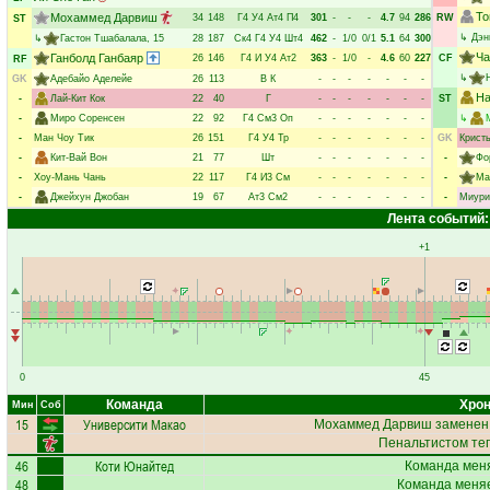
То
Мохаммед Дарвиш
34
148
Г4
У4
Ат4
П4
301
-
-
-
4.7
94
286
RW
ST
↳
Дэн
↳
Гастон Тшабалала
, 15
28
187
Ск4
Г4
У4
Шт4
462
-
1/0
0/1
5.1
64
300
Ча
Ганболд Ганбаяр
26
146
Г4
И
У4
Ат2
363
-
1/0
-
4.6
60
227
CF
RF
↳
GK
Адебайо Аделейе
26
113
В
К
-
-
-
-
-
-
-
На
-
Лай-Кит Кок
22
40
Г
-
-
-
-
-
-
-
ST
-
Миро Соренсен
22
92
Г4
См3
Оп
-
-
-
-
-
-
-
↳
-
Ман Чоу Тик
26
151
Г4
У4
Тр
-
-
-
-
-
-
-
GK
Крист
-
Кит-Вай Вон
21
77
Шт
-
-
-
-
-
-
-
-
Фо
-
Хоу-Мань Чань
22
117
Г4
И3
См
-
-
-
-
-
-
-
-
Ма
-
Джейхун Джобан
19
67
Ат3
См2
-
-
-
-
-
-
-
-
Миури
Лента событий:
+1
0
45
Команда
Хрон
Мин
Соб
15
Университи Макао
Мохаммед Дарвиш
заменен,
Пенальтистом те
46
Коти Юнайтед
Команда меня
48
Команда меняе