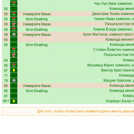
Чан Хун Квон
заменен,
50
Команда меня
50
Университи Макао
Джанлука Теума
заменен
50
Коти Юнайтед
Наики Имаи
заменен, 
50
Университи Макао
Пенальтистом т
55
Коти Юнайтед
Томоки Ёсида
заменен, 
59
Университи Макао
Арон Матонси
, замкнул прост
60
Команда меняет
60
Коти Юнайтед
Команда меняе
Стеван Йоветич
замене
Пенальтистом те
64
Коман
65
Мухамед Фарес
заменен, н
67
Виктор Кристианс
71
Команда
79
Муцуки Хироока
,
80
Университи Макао
Команда меня
80
Коти Юнайтед
Команда меня
81
Коман
90
+4
Норберт Балог
п
Для того, чтобы посмотреть комментарии к матчу, вам 