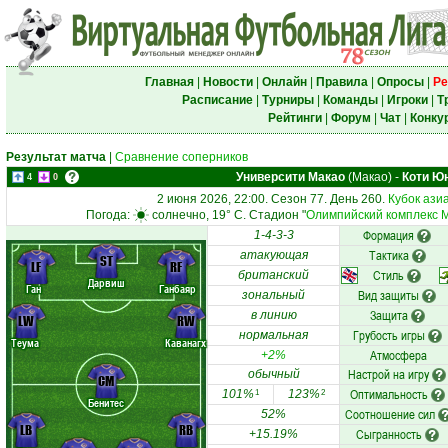
Главная
|
Новости
|
Онлайн
|
Правила
|
Опросы
|
Ре
Расписание
|
Турниры
|
Команды
|
Игроки
|
Т
Рейтинги
|
Форум
|
Чат
|
Конку
Результат матча
|
Сравнение соперников
Университи Макао
(Макао)
-
Коти Ю
4
0
2 июня 2026, 22:00. Сезон 77. День 260.
Кубок ази
Погода:
солнечно, 19° C. Стадион "
Олимпийский комплекс 
Формация
1-4-3-3
Тактика
атакующая
ST
LF
RF
Стиль
британский
Дарвиш
Ган
Ганбаяр
Вид защиты
зональный
Защита
в линию
LW
RW
Грубость игры
нормальная
Теума
Каванагх
Атмосфера
+2%
Настрой на игру
обычный
CM
Оптимальность
101%
123%
1
2
Бенитес
Соотношение сил
52%
LB
RB
Сыгранность
+15.19%