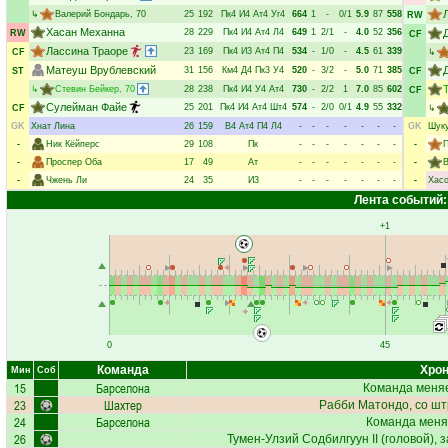
↳
Валерий Бондарь
, 70
25
192
Пк4
И4
Ат4
Уг4
664
1
-
0/1
5.9
87
558
RW
Хасан Механна
28
229
Пк4
И4
Ат4
Л4
649
1
2/1
-
4.0
52
356
RW
CF
Лассина Траоре
23
169
Пк4
И3
Ат4
П4
534
-
1/0
-
4.5
61
339
CF
↳
Матеуш Врублевский
31
156
Км4
Д4
Пк3
У4
520
-
3/2
-
5.0
71
385
ST
CF
↳
Стевин Бейкер
, 70
28
238
Пк4
И4
У4
Ат4
730
-
2/2
1
7.0
85
602
CF
Сулейман Файе
25
201
Пк4
И4
Ат4
Шт4
574
-
2/0
0/1
4.9
55
332
CF
↳
GK
Хнат Лина
26
159
В4
Ат4
П4
Л4
-
-
-
-
-
-
-
GK
Шуку
-
Ник Кёйперс
29
108
Пк
-
-
-
-
-
-
-
-
-
Проспер Оба
17
49
Ат
-
-
-
-
-
-
-
-
В
-
Чжень Ли
24
35
И3
-
-
-
-
-
-
-
-
Хас
Лента событий:
+1
0
45
Команда
Хрон
Мин
Соб
15
Барселона
Команда меняе
23
Шахтер
Рабби Матондо
, со ш
24
Барселона
Команда меня
26
Тумен-Улзий Содбилгуун II
(головой), 