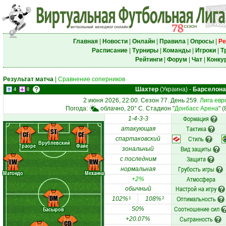
Главная
|
Новости
|
Онлайн
|
Правила
|
Опросы
|
Ре
Расписание
|
Турниры
|
Команды
|
Игроки
|
Т
Рейтинги
|
Форум
|
Чат
|
Конку
Результат матча
|
Сравнение соперников
Шахтер
(Украина)
-
Барселона
4
0
2 июня 2026, 22:00. Сезон 77. День 259.
Лига евр
Погода:
облачно, 20° C. Стадион "
Донбасс Арена
" 
Формация
1-4-3-3
Тактика
атакующая
ST
CF
CF
Стиль
спартаковский
Врублевский
Траоре
Файе
Вид защиты
зональный
Защита
с последним
LW
RW
Грубость игры
нормальная
Матондо
Механна
Атмосфера
+2%
Настрой на игру
обычный
DM
Оптимальность
102%
108%
1
2
Соотношение сил
Басыров
50%
Сыгранность
+20.07%
CD