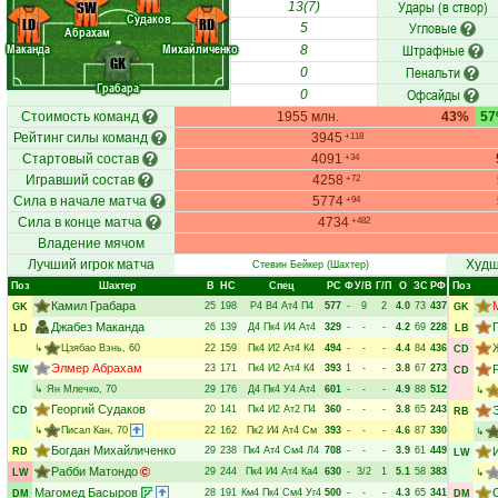
Удары (в створ)
SW
13(7)
Судаков
LD
RD
Угловые
5
Абрахам
Маканда
Михайличенко
Штрафные
8
GK
Пенальти
0
Грабара
Офсайды
0
Стоимость команд
1955 млн.
43%
5
Рейтинг силы команд
3945
+118
Стартовый состав
4091
+34
Игравший состав
4258
+72
Сила в начале матча
5774
+94
Сила в конце матча
4734
+482
Владение мячом
Лучший игрок матча
Худш
Стевин Бейкер
(Шахтер)
Поз
Шахтер
В
НC
Спец
РC
Ф
У/В
Г/П
О
ЗС
РФ
Поз
Камил Грабара
25
198
Р4
В4
Ат4
П4
577
-
9
2
4.0
73
437
GK
GK
Джабез Маканда
26
139
Д4
Пк4
И4
Ат4
329
-
-
-
4.2
69
228
LD
LB
↳
Цзябао Вэнь
, 60
22
159
Пк4
И2
Ат4
К4
494
-
-
-
4.4
84
436
CD
Элмер Абрахам
23
171
Пк4
И2
Ат4
К4
393
1
-
-
3.8
67
273
SW
CD
↳
Ян Млечко
, 70
29
176
Д4
Пк4
У4
Ат4
601
-
-
-
4.9
88
512
↳
Георгий Судаков
20
141
Пк4
И2
Ат2
П4
360
-
-
-
3.8
65
243
CD
RB
↳
Писал Кан
, 70
22
162
Пк2
И4
Ат4
См
393
-
-
-
4.6
87
330
↳
Богдан Михайличенко
29
238
Пк4
Ат4
См4
Л4
708
-
-
-
3.9
61
449
RD
LW
Рабби Матондо
29
244
Пк4
И4
Ат4
Ка4
630
-
3/2
1
5.1
58
383
LW
↳
Магомед Басыров
28
191
Км4
Пк4
См4
Уг4
500
-
-
-
4.3
65
341
DM
DM