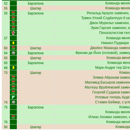
52
Барселона
Команда меняе
55
Шахтер
Команда меняе
55
Барселона
Рональд Араухо
заменен,
Тумен-Улзий Содбилгуун II
за
Джон Мурильо
заменен,
Эрик Гарсия
заменен, 
Пенальтистом теп
57
Команда меня
Никхил Пуджари
60
Шахтер
Джабез Маканда
замене
64
Барселона
Френки де Йонг
(головой), замкн
65
Шахтер
Команда меняе
65
Барселона
Команда меня
68
Марк-Андре тер Ште
70
Шахтер
Коман
Элмер Абрахам
замен
Магомед Басыров
заменен,
Матеуш Врублевский
замен
Георгий Судаков
замен
Угловые теперь буд
74
Стевин Бейкер
, с уг
75
Барселона
Коман
Команда меняе
Илиас Ахомах
заменен, 
76
Команда меня
90
Шахтер
Команда