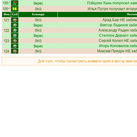
105
Верес
+1
Пэйцзян Хань
попросил зам
105
ЛНЗ
+1
Илья Путря
получает вторую
Мин
Соб
Команда
Послем
121
ЛНЗ
Арад Бар
НЕ забив
Верес
Виктор Ладихов
заби
122
ЛНЗ
Александр Радин
заб
Верес
Стеллон Дюрант
заби
123
ЛНЗ
Сергей Копил
НЕ заби
Верес
Игорь Коновалов
заби
124
ЛНЗ
Максим Прядун
НЕ заб
Для того, чтобы посмотреть комментарии к матчу, вам 