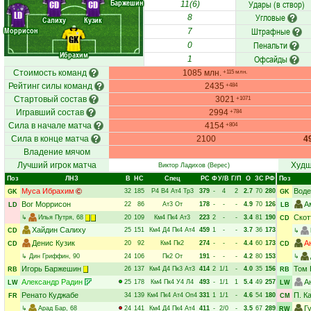
Баржешин
Удары (в створ)
CD
CD
11(6)
LD
Угловые
8
Салиху
Кузик
Моррисон
Штрафные
7
GK
Пенальти
0
Ибрахим
Офсайды
1
Стоимость команд
1085 млн.
+115 млн.
Рейтинг силы команд
2435
+484
Стартовый состав
3021
+1071
Игравший состав
2994
+784
Сила в начале матча
4154
+804
Сила в конце матча
2100
4
Владение мячом
Лучший игрок матча
Худш
Виктор Ладихов
(Верес)
Поз
ЛНЗ
В
НC
Спец
РC
Ф
У/В
Г/П
О
ЗС
РФ
Поз
Муса Ибрахим
Воде
32
185
Р4
В4
Ат4
Тр3
379
-
4
2
2.7
70
280
GK
GK
Вог Моррисон
А
22
86
Ат3
От
178
-
-
-
4.9
70
126
LD
LB
Скот
↳
Илья Путря
, 68
20
109
Км4
Пк4
Ат3
223
2
-
-
3.4
81
190
CD
Хайдин Салиху
25
151
Км4
Д4
Пк4
Ат4
459
1
-
-
3.7
36
173
CD
↳
Денис Кузик
А
20
92
Км4
Пк2
274
-
-
-
4.4
60
173
CD
CD
↳
Дин Гриффин
, 90
24
106
Пк2
От
191
-
-
-
4.2
80
153
↳
Игорь Баржешин
Том 
26
137
Км4
Д4
Пк3
Ат3
414
2
1/1
-
4.0
35
156
RB
RB
Александр Радин
А
25
178
Км4
Пк4
У4
Л4
493
-
1/1
1
5.4
49
257
LW
LW
Ренато Куджабе
П. К
34
139
Км4
Пк4
Ат4
Оп4
331
1
1/1
-
4.6
54
180
FR
CM
Г
↳
Арад Бар
, 68
24
141
Км4
Д4
Пк4
Ат4
411
-
2/0
-
3.5
67
289
RW