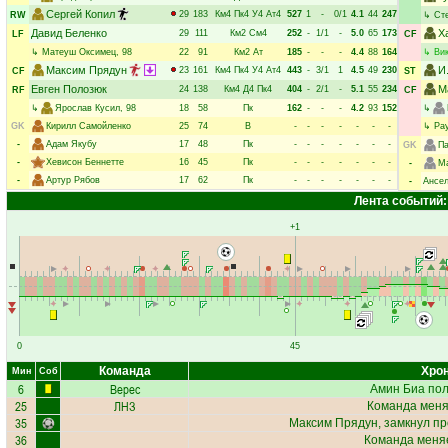
Сергей Копил
29
183
Км4
Пк4
У4
Ат4
527
1
-
0/1
4.1
44
247
RW
↳
Ст
Давид Беленко
Х
29
111
Км2
См4
252
-
1/1
-
5.0
65
173
LF
CF
↳
Матеуш Оксимец
, 98
22
91
Км2
Ат
185
-
-
-
4.4
88
164
↳
Ви
Максим Прядун
И
23
161
Км4
Пк4
У4
Ат4
443
-
3/1
1
4.5
49
230
CF
ST
Евген Полозюк
М
24
138
Км4
Д4
Пк4
404
-
2/1
-
5.1
55
234
RF
CF
↳
Ярослав Кусил
, 98
18
58
Пк
162
-
-
-
4.2
93
152
↳
GK
Кирилл Самойленко
25
74
В
-
-
-
-
-
-
-
↳
Ра
-
Адам Якубу
17
48
Пк
-
-
-
-
-
-
-
GK
Па
-
Хевисон Беннетте
16
45
Пк
-
-
-
-
-
-
-
-
М
-
Артур Рябов
17
62
Пк
-
-
-
-
-
-
-
-
Ансел
Лента событий:
+1
0
45
Команда
Хрон
Мин
Соб
6
Верес
Амин Биа
пол
25
ЛНЗ
Команда меня
35
Максим Прядун
, замкнул п
36
Команда меняе