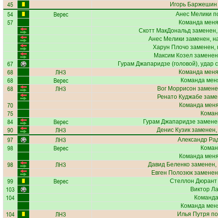
45
Игорь Баржешин
54
Верес
Анес Мелики
по
57
Команда меня
Скотт МакДональд
заменен,
Анес Мелики
заменен, н
Харун Плочо
заменен, 
Максим Козел
заменен
67
Гурам Джапаридзе
(головой), удар 
68
ЛНЗ
Команда меня
68
Верес
Команда меня
68
ЛНЗ
Вог Моррисон
замене
Ренато Куджабе
заме
70
Команда меняе
75
Коман
84
Верес
Гурам Джапаридзе
заменен
90
ЛНЗ
Денис Кузик
заменен,
97
ЛНЗ
Александр Ра
98
Верес
Коман
Команда меняе
98
ЛНЗ
Давид Беленко
заменен,
Евген Полозюк
заменен
99
Верес
Стеллон Дюрант
103
Виктор Л
104
Команда
Команда меня
104
ЛНЗ
Илья Путря
по