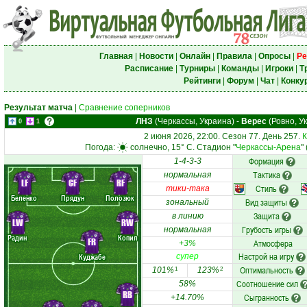
Главная
|
Новости
|
Онлайн
|
Правила
|
Опросы
|
Ре
Расписание
|
Турниры
|
Команды
|
Игроки
|
Т
Рейтинги
|
Форум
|
Чат
|
Конку
Результат матча
|
Сравнение соперников
ЛНЗ
(Черкассы, Украина)
-
Верес
(Ровно, У
0
1
2 июня 2026, 22:00. Сезон 77. День 257.
К
Погода:
солнечно, 15° C. Стадион "
Черкассы-Арена
"
Формация
1-4-3-3
Тактика
нормальная
LF
CF
RF
Стиль
тики-така
Беленко
Прядун
Полозюк
Вид защиты
зональный
Защита
в линию
LW
RW
Грубость игры
нормальная
Радин
Копил
FR
Атмосфера
+3%
Настрой на игру
Куджабе
супер
Оптимальность
101%
123%
1
2
Соотношение сил
58%
RB
Сыгранность
+14.70%