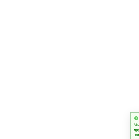
Мы
др
на