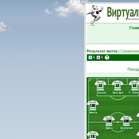
Глав
Результат матча
|
Сравнение
6
0
Погод
CF
CF
CF
Васкес
Эрегаре
Ч. Оно
LW
Эмиль
CM
CM
Джон
Эрукусин
LB