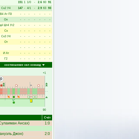
151
1
1/0
-
2.6
60
91
Ск2
У4
147
-
4/1
-
2.9
63
93
В4
Ат
П3
-
-
-
-
-
-
-
Оп
-
-
-
-
-
-
-
д4
Шт4
Уг2
-
-
-
-
-
-
-
Ск
-
-
-
-
-
-
-
Ск3
У4
-
-
-
-
-
-
-
От
-
-
-
-
-
-
-
-
-
-
-
-
-
-
И
Ат
-
-
-
-
-
-
-
Г2
-
-
-
-
-
-
-
соотношение сил команд
+1
90
Счёт
Сулаиман Ансах
)
1:0
ануэль Джон
)
2:0