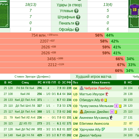
Рогач
Удары (в створ)
18(13)
13(4)
LD
Угловые
7
5
Штрафные
Ивуор
7
0
Пенальти
0
0
Офсайды
1
6
754 млн.
56%
44%
+159 млн.
2207
58%
42%
+637
2626
59%
41%
+838
2626
59%
41%
+838
3456
66%
34%
+1699
2212
67%
33%
+1124
66%
34%
Худший игрок матча
Стивен Эрегаре
(Долфинс)
Чибу
В
НC
Спец
РC
Ф
У/В
Г/П
О
ЗС
РФ
Поз
Абиа Кометс
В
НC
Чибуези Ламберт
25
128
Р4
В4
П4
Ка4
296
-
4
-
7.9
80
239
24
104
GK
Маттью Ивуори
27
108
Км4
И4
256
-
1/0
0/1
8.4
64
164
28
138
LD
Обиодун Абу
28
133
Км4
Д3
Пк4
Ат4
371
-
-
-
8.7
63
234
30
153
CD
Чуквуэмека Мелькам
25
110
Д4
Пк4
Шт4
Л4
327
-
1/1
-
7.3
53
176
26
120
CD
Джонах Джеймс
25
117
Км4
Д4
Пк4
Ат4
388
-
1/1
1
7.5
62
242
25
110
RD
Акинеми Мухамед
21
79
Км4
Пк4
И2
Ат4
236
-
-
0/1
7.0
63
151
27
131
LM
Ебитими Акинсола
26
115
Д2
И3
Л3
273
-
2/1
-
6.1
62
171
22
87
DM
Удочукви Абу
27
128
Км4
Д4
Пк2
И4
372
-
3/2
1/1
8.2
61
227
26
123
CM
Джеол Чибуке
24
148
Км4
Д4
У4
Л4
429
-
3/3
1/2
8.7
65
282
24
100
Пд
CM