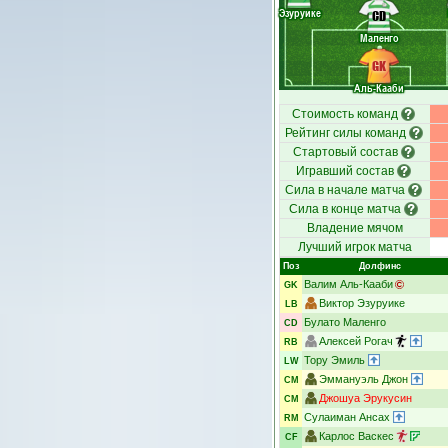
Эзуруике
CD
Маленго
GK
Аль-Кааби
Стоимость команд
Рейтинг силы команд
Стартовый состав
Игравший состав
Сила в начале матча
Сила в конце матча
Владение мячом
Лучший игрок матча
Поз
Долфинс
Валим Аль-Кааби
GK
Виктор Эзуруике
LB
Булато Маленго
CD
Алексей Рогач
RB
Тору Эмиль
LW
Эммануэль Джон
CM
Джошуа Эрукусин
CM
Сулаиман Ансах
RM
Карлос Васкес
CF