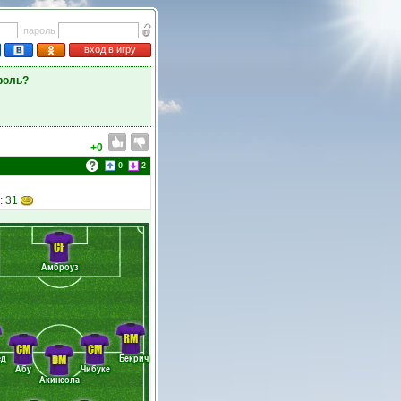
пароль
вход в игру
роль?
+0
0
2
: 31
CF
Амброуз
RM
CM
CM
ед
Бекрич
DM
Абу
Чибуке
Акинсола