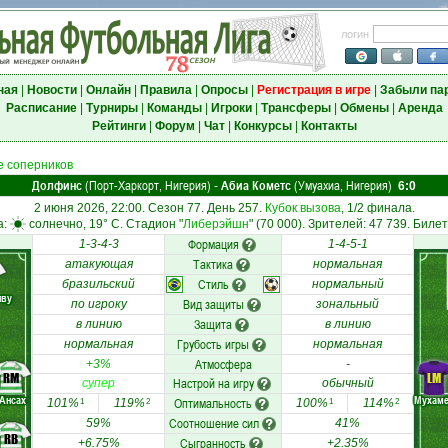
логин
ная
|
Новости
|
Онлайн
|
Правила
|
Опросы
|
Регистрация в игре
|
Забыли па
Расписание
|
Турниры
|
Команды
|
Игроки
|
Трансферы
|
Обмены
|
Аренда
Рейтинги
|
Форум
|
Чат
|
Конкурсы
|
Контакты
 соперников
Долфинс
(Порт-Харкорт, Нигерия)
Абиа Кометс
(Умуахиа, Нигерия)
-
6:0
2 июня 2026, 22:00. Сезон 77. День 257.
Кубок вызова
, 1/2 финала.
а:
солнечно, 19° C. Стадион "
Либерэйшн
" (70 000). Зрителей: 47 739. Билет
Формация
1-3-4-3
1-4-5-1
Тактика
атакующая
нормальная
Стиль
бразильский
нормальный
нву
Вид защиты
по игроку
зональный
Защита
в линию
в линию
Грубость игры
нормальная
нормальная
Атмосфера
+3%
-
RM
LM
Настрой на игру
супер
обычный
Ансах
Мухам
Оптимальность
101%
119%
100%
114%
1
2
1
2
Соотношение сил
59%
41%
RB
Сыгранность
+6.75%
+2.35%