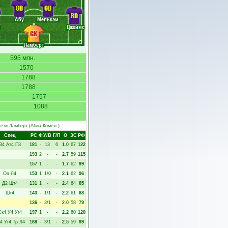
CD
CD
RD
Абу
Мелькам
и
Джеймс
GK
Ламберт
595 млн.
1570
1788
1788
1757
1088
ези Ламберт
(Абиа Кометс)
Спец
РC
Ф
У/В
Г/П
О
ЗС
РФ
В4
Ат4
П3
181
-
13
6
1.0
67
122
193
2
-
-
2.7
59
115
157
1
-
-
1.7
62
99
Оп
Л4
153
1
1/0
-
2.1
62
96
Д2
Шт4
131
1
-
-
2.4
64
85
Шт4
143
-
1/1
-
2.2
61
88
136
-
3/1
-
2.0
58
79
Ск4
У4
Уг4
197
1
-
-
2.2
60
120
4
Уг4
Тр
Л4
168
-
3/1
-
2.5
59
99