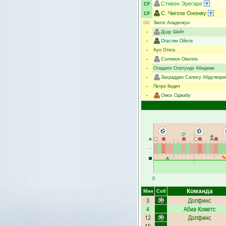
Стивен Эрегаре
CF
С. Чигозе Ононву
CF
GK
Зинте Аладеокун
-
Дуду Шейт
-
Огастин Ойота
-
Ауо Отега
-
Соломон Овелло
-
Оладапо Олатунде Абидеми
-
Захраддин Салиху Абдулкар
-
Петро Кедич
-
Омох Оджабу
0
Команда
Мин
Соб
3
Долфинс
4
Абиа Кометс
12
Долфинс