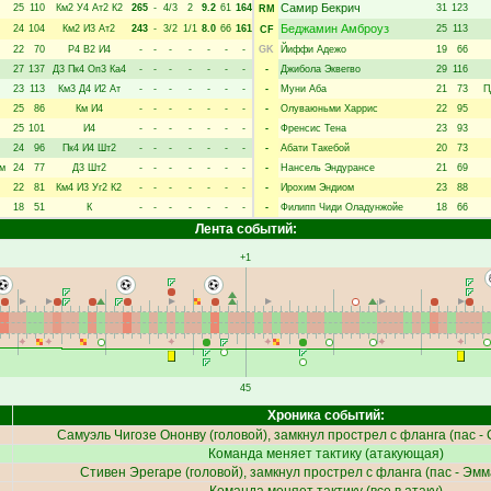
Самир Бекрич
25
110
Км2
У4
Ат2
К2
265
-
4/3
2
9.2
61
164
31
123
RM
Беджамин Амброуз
24
104
Км2
И3
Ат2
243
-
3/2
1/1
8.0
66
161
25
113
CF
22
70
Р4
В2
И4
-
-
-
-
-
-
-
GK
Йиффи Адежо
19
66
27
137
Д3
Пк4
Оп3
Ка4
-
-
-
-
-
-
-
-
Джибола Эквегво
29
116
23
113
Км3
Д4
И2
Ат
-
-
-
-
-
-
-
-
Муни Аба
21
73
П
25
86
Км
И4
-
-
-
-
-
-
-
-
Олуваюньми Харрис
22
95
25
101
И4
-
-
-
-
-
-
-
-
Френсис Тена
23
93
24
96
Пк4
И4
Шт2
-
-
-
-
-
-
-
-
Абати Такебой
20
73
им
24
77
Д3
Шт2
-
-
-
-
-
-
-
-
Нансель Эндурансе
21
69
22
81
Км4
И3
Уг2
К2
-
-
-
-
-
-
-
-
Ирохим Эндиом
23
88
18
51
К
-
-
-
-
-
-
-
-
Филипп Чиди Оладунжойе
18
66
Лента событий:
+1
45
Хроника событий:
Самуэль Чигозе Ононву
(головой), замкнул прострел с фланга (пас -
Команда меняет тактику (атакующая)
Стивен Эрегаре
(головой), замкнул прострел с фланга (пас -
Эмм