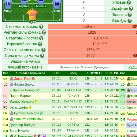
Угловые
4
LD
RD
Барник
Хенкинс
Штрафные
4
Блонд
Дефо
Пенальти
GK
0
Офсайды
0
Греч
Стоимость команд
550 млн.
48
Рейтинг силы команд
1828
Стартовый состав
1373
+412
Игравший состав
1381
+375
Сила в начале матча
1554
+55
Сила в конце матча
1097
4
Владение мячом
Лучший игрок матча
Худш
Франческо Пио Эспозито
(Дефендерс)
Поз
Антиллес Страйкерс
В
НC
Спец
РC
Ф
У/В
Г/П
О
ЗС
РФ
Поз
Дикон Греч
Кли
30
151
В2
К2
196
-
2
1
3.6
81
174
GK
GK
Фабио Блонд
Ясс
25
111
Д3
См
От
122
-
-
-
4.3
74
99
LD
LD
Сат
↳
Ярослав Пашеку
, 68
25
115
Ск4
Г
И
Оп4
122
-
-
-
3.9
90
110
SW
Павел Барник
32
102
Г3
И
Ат4
148
-
-
-
4.4
68
111
Ши
CD
CD
Уоллис Хенкинс
26
121
Ск4
Г4
Ат4
К4
143
3
-
-
3.6
65
101
Алекс
CD
CD
Вагар Дефо
28
123
Пд2
Ск3
Ат2
К
123
1
-
-
3.6
66
90
Сонни
RD
RD
Густаво Ромеро
32
151
Г2
И
Уг
150
-
-
-
4.4
59
96
Адам 
LM
LM
Чаньют Тепчантык
30
101
Г
У
86
1
1/0
-
4.4
59
58
Мехиа
CM
DM
Джеспер Лабади
27
102
Ск
Г4
Ат
101
-
-
-
3.9
58
66
Луис 
CM
FR
Билл Николс
33
135
Г4
Ат4
К4
162
-
4/2
-
4.0
56
101
RM
↳
Иван
А. Бумериш
Льибе
30
152
Г4
У4
Ат3
См3
193
-
-
-
4.2
54
114
LF
RM