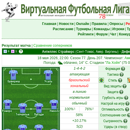
Главная
|
Новости
|
Онлайн
|
Правила
|
Опросы
|
Ре
Расписание
|
Турниры
|
Команды
|
Игроки
|
Т
Рейтинги
|
Форум
|
Чат
|
Конку
Результат матча
|
Сравнение соперников
Антиллес Страйкерс
(Сент-Томас, Амер. Виргины)
Дефе
-
0
1
18 мая 2026, 22:00. Сезон 77. День 207. Чемпионат:
Аме
Погода:
облачно, 14° C. Стадион "
Ла Хойя
" (75 
Формация
1-4-4-2
Тактика
LF
RF
атакующая
Стиль
бразильский
Бумериш
Усаль
Вид защиты
зональный
Защита
в линию
Грубость игры
нормальная
Настрой на игру
обычный
LM
RM
CM
CM
Оптимальность
100%
76%
1
2
Ромеро
Николс
Тепчантык
Лабади
Соотношение сил
58%
Сыгранность
+10.17%
Удары (в створ)
5(2)
CD
CD