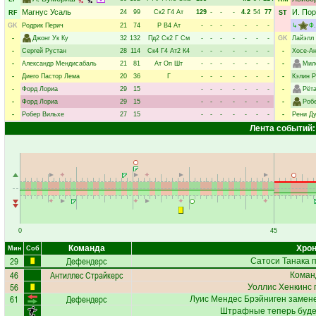
Магнус Усаль
И. По
24
99
Ск2
Г4
Ат
129
-
-
-
4.2
54
77
RF
ST
GK
Родрик Перич
21
74
Р
В4
Ат
-
-
-
-
-
-
-
↳
Ф.
-
Джонг Ук Ку
32
132
Пд2
Ск2
Г
См
-
-
-
-
-
-
-
GK
Лайэлл
-
Сергей Рустан
28
114
Ск4
Г4
Ат2
К4
-
-
-
-
-
-
-
-
Хосе-А
-
Александр Мендисабаль
21
81
Ат
Оп
Шт
-
-
-
-
-
-
-
-
Мил
-
Диего Пастор Лема
20
36
Г
-
-
-
-
-
-
-
-
Кэлин Р
-
Форд Лориа
29
15
-
-
-
-
-
-
-
-
Рёт
-
Форд Лориа
29
15
-
-
-
-
-
-
-
-
Роб
-
Робер Вильхе
27
15
-
-
-
-
-
-
-
-
Рени Д
Лента событий:
0
45
Команда
Хрон
Мин
Соб
29
Дефендерс
Сатоси Танака
п
46
Антиллес Страйкерс
Коман
56
Уоллис Хенкинс
61
Дефендерс
Луис Мендес Брэйниген
замене
Штрафные теперь буде