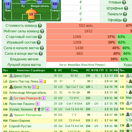
Угловые
4
LD
RD
Ку
Мендисабаль
Штрафные
1
Лема
Ромеро
Пенальти
GK
0
Офсайды
2
Греч
Стоимость команд
552 млн.
47
Рейтинг силы команд
1832
Стартовый состав
1269
37%
63%
Игравший состав
1269
38%
62%
Сила в начале матча
1438
40%
60%
Сила в конце матча
883
40%
60%
Владение мячом
39%
61%
Лучший игрок матча
Худш
Хесус Феррейра
(Кока-Кола Роверс)
Поз
Антиллес Страйкерс
В
НC
Спец
РC
Ф
У/В
Г/П
О
ЗС
РФ
Поз
Дикон Греч
30
151
В2
К2
196
-
11
3
3.1
67
131
GK
GK
Диего Пастор Лема
20
37
Г
33
1
-
-
2.9
54
18
↳
LD
Леб
Джонг Ук Ку
32
133
Пд2
Ск2
Г
См
120
1
-
-
3.4
58
70
LB
CD
Александр Мендисабаль
↳
21
81
Ат
Оп
Шт
80
-
-
-
3.5
53
43
CD
Мак
Густаво Ромеро
CD
32
152
Г2
И
Уг
153
-
-
-
2.9
61
94
RD
Ярослав Пашеку
CD
25
116
Ск4
Г
И
Оп4
137
-
1/0
-
3.7
55
76
LM
Кла
Уоллис Хенкинс
RB
26
122
Ск4
Г4
Ат4
К4
193
-
-
-
3.5
58
112
DM
Чаньют Тепчантык
LM
30
101
Г
У
96
-
-
-
3.9
67
65
AM
↳
Гр
Павел Барник
32
102
Г3
И
Ат4
153
2
4/1
-
3.7
64
98
RM
CM
Сергей Рустан
28
114
Ск4
Г4
Ат2
К4
154
-
1/0
-
3.9
61
95
LF
Х
RW
Магнус Усаль
24
99
Ск2
Г4
Ат
124
-
-
-
3.5
66
82