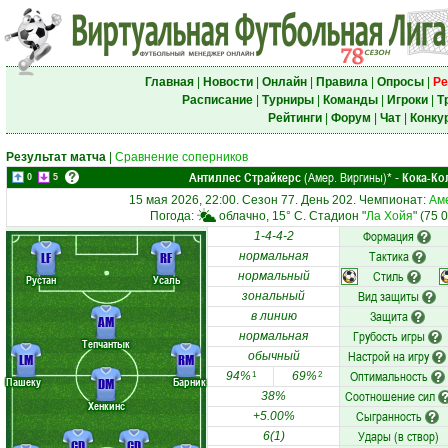
Главная
|
Новости
|
Онлайн
|
Правила
|
Опросы
|
Ре
Расписание
|
Турниры
|
Команды
|
Игроки
|
Т
Рейтинги
|
Форум
|
Чат
|
Конку
Результат матча
|
Сравнение соперников
Антиллес Страйкерс
(Амер. Виргины)
Кока-Ко
*
-
0
5
15 мая 2026, 22:00. Сезон 77. День 202. Чемпионат:
Аме
Погода:
облачно, 15° C. Стадион "
Ла Хойя
" (75 
Формация
1-4-4-2
Тактика
LF
RF
нормальная
Стиль
нормальный
Рустан
Усаль
Вид защиты
зональный
Защита
в линию
AM
Грубость игры
нормальная
Тепчантык
Настрой на игру
обычный
LM
RM
Оптимальность
94%
69%
1
2
Пашеку
Барник
DM
Соотношение сил
38%
Хенкинс
Сыгранность
+5.00%
Удары (в створ)
6(1)
CD
CD