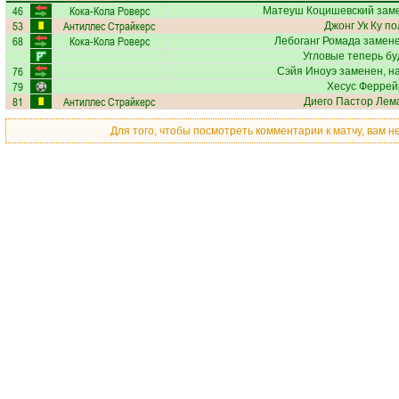
46
Кока-Кола Роверс
Матеуш Коцишевский
заме
53
Антиллес Страйкерс
Джонг Ук Ку
по
68
Кока-Кола Роверс
Лебоганг Ромада
замене
Угловые теперь б
76
Сэйя Иноуэ
заменен, н
79
Хесус Феррей
81
Антиллес Страйкерс
Диего Пастор Лем
Для того, чтобы посмотреть комментарии к матчу, вам 