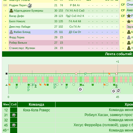
RF
Они
CF
GK
Родрик Перич
21
74
Р
В4
Ат
-
-
-
-
-
-
-
Аже
CF
-
Абдельджани Бумериш
30
153
Г4
У4
Ат3
См3
-
-
-
-
-
-
-
Р
-
Вагар Дефо
28
123
Пд2
Ск3
Ат2
К
-
-
-
-
-
-
-
CF
-
Билл Николс
33
135
Г4
Ат4
К4
-
-
-
-
-
-
-
-
М
-
Джеспер Лабади
27
102
Ск
Г4
Ат
-
-
-
-
-
-
-
-
Эдуа
-
Фабио Блонд
25
111
Д3
См
От
-
-
-
-
-
-
-
-
К
-
Форд Лориа
29
15
-
-
-
-
-
-
-
-
А
-
Робер Вильхе
27
15
-
-
-
-
-
-
-
-
Й
-
Станислаус Жулиан
24
15
-
-
-
-
-
-
-
-
Х
Лента событий:
+1
0
45
Команда
Хрон
Мин
Соб
12
Кока-Кола Роверс
Команда меняе
31
Робиул Хасан
, замкнул прос
32
Команда меня
45
Хесус Феррейра
(головой), удар с 
45
+1
Команда меняе