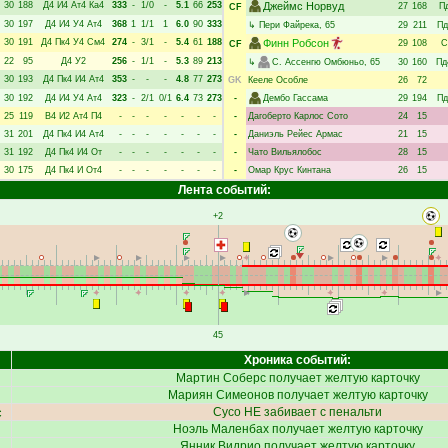
30
188
Д4
И4
Ат4
Ка4
333
-
1/0
-
5.1
66
253
Джеймс Норвуд
27
168
П
CF
30
197
Д4
И4
У4
Ат4
368
1
1/1
1
6.0
90
333
↳
Пери Файрека
, 65
29
211
Пд
30
191
Д4
Пк4
У4
См4
274
-
3/1
-
5.4
61
188
Финн Робсон
29
108
С
CF
22
95
Д4
У2
256
-
1/1
-
5.3
89
213
↳
С. Ассенгю Омбюньо
, 65
30
160
Пд
30
193
Д4
Пк4
И4
Ат4
353
-
-
-
4.8
77
273
GK
Кееле Особле
26
72
30
192
Д4
И4
У4
Ат4
323
-
2/1
0/1
6.4
73
273
-
Дембо Гассама
29
194
Пд
25
119
В4
И2
Ат4
П4
-
-
-
-
-
-
-
-
Дагоберто Карлос Сото
24
15
31
201
Д4
Пк4
И4
Ат4
-
-
-
-
-
-
-
-
Даниэль Рейес Армас
21
15
31
192
Д4
Пк4
И4
От
-
-
-
-
-
-
-
-
Чато Вильялобос
28
15
30
175
Д4
Пк4
И
От4
-
-
-
-
-
-
-
-
Омар Крус Кинтана
26
15
Лента событий:
+2
45
Хроника событий:
Мартин Соберс
получает желтую карточку
Мариян Симеонов
получает желтую карточку
с
Сусо
НЕ забивает с пенальти
Ноэль Маленбах
получает желтую карточку
Янник Видрио
получает желтую карточку