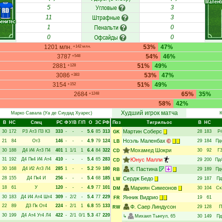
Маленб
Угловые
5
3
RD
Штрафные
11
3
Бенитес
Пенальти
1
0
Офсайды
0
0
1201 млн.
53%
47%
+142 млн.
3787
54%
46%
+548
2881
51%
49%
+128
3086
53%
47%
+383
3154
51%
49%
+152
2684
65%
35%
+1248
58%
42%
Худший игрок матча
Марко Савала
(Уа де Сиудад Хуарес)
Ю
В
НC
Спец
РC
Ф
У/В
Г/П
О
ЗС
РФ
Поз
Тигрильос
В
НC
Мартин Соберс
30
172
Р3
Ат3
П3
К3
333
-
-
-
5.6
85
313
28
183
Р
GK
Ноэль Маленбах
21
84
От3
146
-
-
-
4.9
79
124
29
184
Пд
LB
Мохамед Шокри
30
188
Д4
И4
Ат3
П4
401
1
1/1
1
6.4
84
322
30
92
Г
CD
31
192
Д4
Пк4
И4
Ат4
410
-
-
-
5.4
65
283
Юнус Малли
29
200
Пд
CD
30
168
Д4
И2
Ат3
Л4
285
1
-
-
5.2
59
180
К. Пастина
29
189
Пд
RB
28
155
Д4
Пк4
И
256
-
-
-
5.4
68
185
Сердж Бедо
29
187
Пд
LW
18
61
У
120
-
-
-
4.9
77
101
Мариян Симеонов
30
104
Ск
DM
30
183
Д4
И4
Ат4
Шт4
309
-
2/2
-
5.4
77
229
Янник Видрио
19
61
FR
22
89
Д3
Пк
От4
224
-
2/1
1
6.8
55
133
Ф. Саер Линдусон
29
128
П
RW
30
199
Д4
Ат4
Уг4
Л4
422
-
2/1
0/1
5.3
47
220
↳
Михаил Тынгул
, 65
30
149
Пд