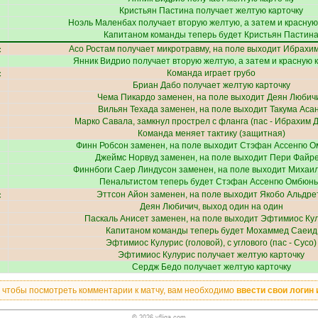
Кристьян Пастина
получает желтую карточку
Ноэль Маленбах
получает вторую желтую, а затем и красную
Капитаном команды теперь будет
Кристьян Пастин
с
Асо Ростам
получает
микротравму
, на поле выходит
Ибрахи
Янник Видрио
получает вторую желтую, а затем и красную 
с
Команда играет грубо
Бриан Дабо
получает желтую карточку
Чема Пикардо
заменен, на поле выходит
Деян Любич
Вильян Техада
заменен, на поле выходит
Такума Аса
Марко Савала
, замкнул прострел с фланга (пас -
Ибрахим 
Команда меняет тактику (защитная)
Финн Робсон
заменен, на поле выходит
Стэфан Ассенгю О
Джеймс Норвуд
заменен, на поле выходит
Пери Файре
Финнбоги Саер Линдусон
заменен, на поле выходит
Михаил
Пенальтистом теперь будет
Стэфан Ассенгю Омбюн
с
Эттсон Айон
заменен, на поле выходит
Якобо Альдре
Деян Любичич
, выход один на один
Паскаль Анисет
заменен, на поле выходит
Эфтимиос Ку
Капитаном команды теперь будет
Мохаммед Саеид
Эфтимиос Кулурис
(головой), с углового (пас -
Сусо
)
Эфтимиос Кулурис
получает желтую карточку
Сердж Бедо
получает желтую карточку
, чтобы посмотреть комментарии к матчу, вам необходимо
ввести свои логин 
© 2026 vfliga.com