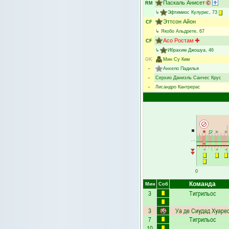
Паскаль Анисет
RM
↳
Эфтимиос Кулурис
, 73
Эттсон Айон
CF
↳
Якобо Альдрете
, 67
Асо Ростам
CF
↳
Ибрахим Джошуа
, 46
GK
Мин Су Ким
-
Анхело Падилья
-
Серхио Даниэль Санчес Крус
-
Лисандро Кантрерас
0
Команда
Мин
Соб
3
Тигрильос
3
Уа де Сиудад Хуаре
7
Тигрильос
10