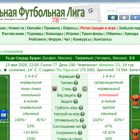
логин
ная
|
Новости
|
Онлайн
|
Правила
|
Опросы
|
Регистрация в игре
|
Забыли па
Расписание
|
Турниры
|
Команды
|
Игроки
|
Трансферы
|
Обмены
|
Аренда
Рейтинги
|
Форум
|
Чат
|
Конкурсы
|
Контакты
 соперников
Уа де Сиудад Хуарес
(Бонфил, Мексика)
Тигрильос
(Четумаль, Мексика)
-
3:0
13 мая 2026, 22:00. Сезон 77. День 190. Чемпионат:
Мексика, D1
, 14 тур.
а:
солнечно, 14° C. Стадион "
Ла Парсела
" (75 000). Зрителей: 73 594. Билет
Формация
1-4-4-2
1-4-4-2
Тактика
нормальная
суперзащитная
Стиль
тики-така
нормальный
Вид защиты
зональный
зональный
LW
Защита
в линию
в линию
Бедо
Грубость игры
нормальная
грубая
Настрой на игру
обычный
обычный
RM
Оптимальность
100%
81%
102%
83%
1
2
1
2
Анисет
Соотношение сил
53%
47%
Сыгранность
+10.66%
+9.32%
LB
Удары (в створ)
15(9)
0(0)