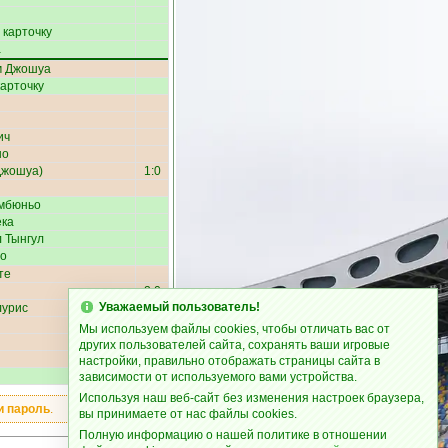
 карточку
а
м Джошуа
карточку
ич
но
Джошуа
)
1:0
мбюньо
ка
 Тынгул
ьо
те
2:0
Уважаемый пользователь!
лурис
Мы используем файлы cookies, чтобы отличать вас от
3:0
других пользователей сайта, сохранять ваши игровые
настройки, правильно отображать страницы сайта в
зависимости от используемого вами устройства.
Используя наш веб-сайт без изменения настроек браузера,
и пароль
.
вы принимаете от нас файлы cookies.
Полную информацию о нашей политике в отношении