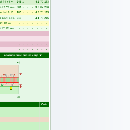
д4
Г4
У4
К4
243
1
-
-
4.2
70
173
4
Г4
У4
Ат4
304
-
-
-
3.9
87
266
к4
И4
Ат
П
180
-
-
-
4.4
74
135
4
Ск2
Г4
П4
312
-
-
-
4.1
78
246
Р3
В4
Ат
-
-
-
-
-
-
-
4
Г4
И4
Ат4
-
-
-
-
-
-
-
-
-
-
-
-
-
-
-
-
-
-
-
-
-
-
-
-
-
-
-
-
-
-
-
-
-
-
-
соотношение сил команд
+4
90
Счёт