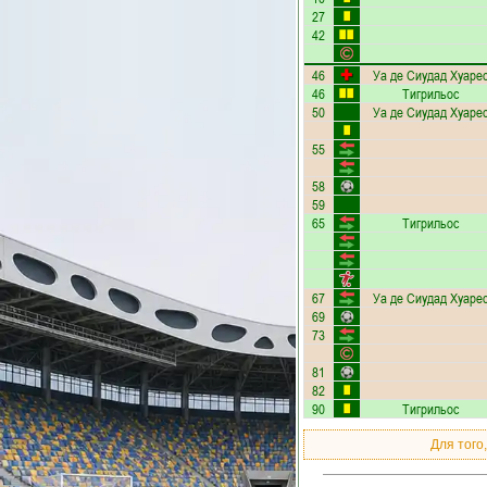
27
42
46
Уа де Сиудад Хуаре
46
Тигрильос
50
Уа де Сиудад Хуаре
55
58
59
65
Тигрильос
67
Уа де Сиудад Хуаре
69
73
81
82
90
Тигрильос
Для того