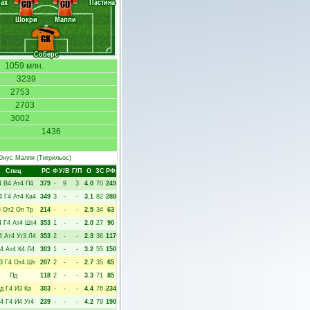
ах
Пастина
CD
CD
Шокри
Малли
GK
Соберс
1059 млн.
3239
2753
2703
3002
1436
нус Малли
(Тигрильос)
Спец
РC
Ф
У/В
Г/П
О
ЗС
РФ
4
В4
Ат4
П4
379
-
9
3
4.0
70
249
4
Г4
Ат4
Ка4
349
3
-
-
3.1
82
288
3
От2
Оп
Тр
214
-
-
-
2.5
34
63
4
Г4
Ат4
Шт4
353
1
-
-
2.0
27
90
4
Ат4
Уг3
Л4
353
2
-
-
2.3
36
117
4
Ат4
К4
Л4
303
1
-
-
3.2
55
150
3
Г4
От4
Шт
207
2
-
-
2.7
35
65
Пд
118
2
-
-
3.3
71
85
д
Г4
И3
Ка
303
-
-
-
4.4
76
234
4
Г4
И4
Уг4
239
-
-
-
4.2
79
190