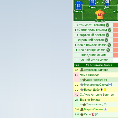
CD
CD
LD
Саеид
Дабо
Пикардо
А. 
GK
Уаттара
Стоимость команд
Рейтинг силы команд
Стартовый состав
Игравший состав
Сила в начале матча
Сила в конце матча
Владение мячом
Лучший игрок матча
Поз
Уа де Сиудад Хуарес
Абубакар Уаттара
GK
Чема Пикардо
LD
↳
Деян Любичич
, 55
Мохаммед Саеид
CD
Бриан Дабо
CD
Х. Луис Антонио Бенитес
RD
Вильян Техада
LM
↳
Такума Асано
, 55
Марко Савала
DM
Сусо
AM