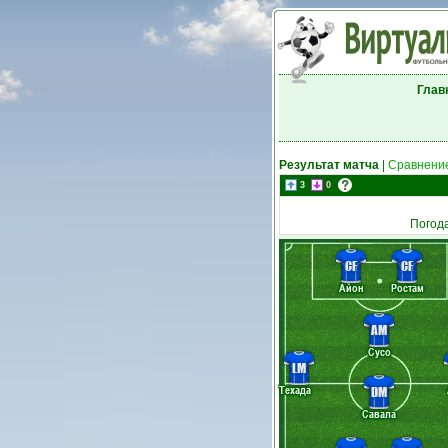
Глав
Результат матча
|
Сравнение
3
0
Погод
CF
CF
Айон
Ростам
AM
Сусо
LM
Техада
DM
Савала