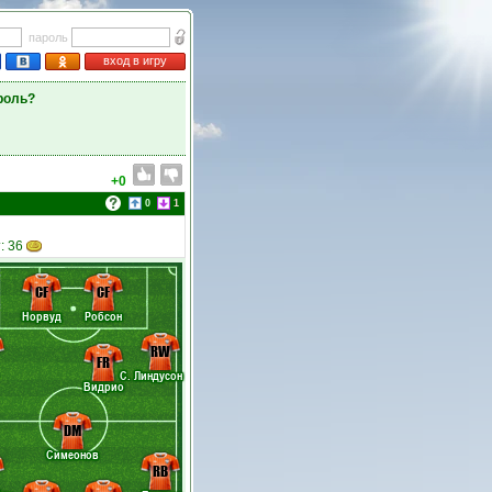
пароль
вход в игру
роль?
+0
0
1
: 36
CF
CF
Норвуд
Робсон
RW
FR
С. Линдусон
Видрио
DM
Симеонов
RB