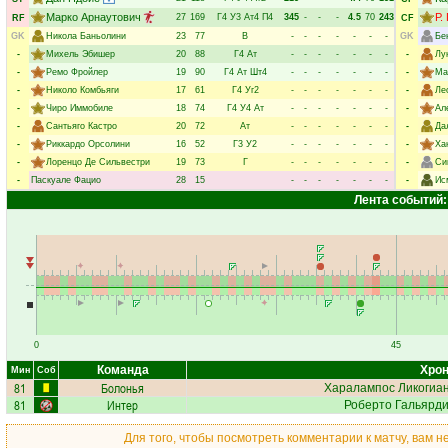
Марко Арнаутович
Р.
27
169
Г4
У3
Ат4
П4
345
-
-
-
4.5
70
243
RF
CF
GK
Никола Баньолини
23
77
В
-
-
-
-
-
-
-
GK
Бе
-
Михель Эбишер
20
88
Г4
Ат
-
-
-
-
-
-
-
-
Лу
-
Ремо Фройлер
19
90
Г4
Ат
Шт4
-
-
-
-
-
-
-
-
Ма
-
Николо Комбьяги
17
61
Г4
Уг2
-
-
-
-
-
-
-
-
Ле
-
Чиро Иммобиле
18
74
Г4
У4
Ат
-
-
-
-
-
-
-
-
Ал
-
Сантьяго Кастро
20
72
Ат
-
-
-
-
-
-
-
-
Да
-
Риккардо Орсолини
16
52
Г3
У2
-
-
-
-
-
-
-
-
Ха
-
Лоренцо Де Сильвестри
19
73
Г
-
-
-
-
-
-
-
-
Си
-
Паскуале Фацио
28
15
-
-
-
-
-
-
-
-
Ис
Лента событий:
0
45
Команда
Хрон
Мин
Соб
81
Болонья
Харалампос Ликогиа
81
Интер
Роберто Гальярд
Для того, чтобы посмотреть комментарии к матчу, вам 