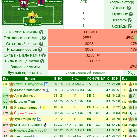
Камбьязо
Ликогианнис
Удары (в створ)
SW
3(3)
Пош
Угловые
5
Лючими
Штрафные
3
GK
Пенальти
0
Скорупский
Офсайды
1
Стоимость команд
1111 млн.
47
Рейтинг силы команд
2555
45%
Стартовый состав
3003
47
Игравший состав
3003
47
Сила в начале матча
3258
+134
Сила в конце матча
2087
+129
Владение мячом
47
Лучший игрок матча
Худш
Лукаш Скорупский
(Болонья)
Поз
Болонья
В
НC
Спец
РC
Ф
У/В
Г/П
О
ЗС
РФ
Поз
Лукаш Скорупский
Ра
30
185
Р3
В3
Ат4
П4
372
-
2
-
7.5
79
295
GK
GK
Андреа Камбьязо
Ра
29
183
Г4
Ат4
П3
Ка4
332
-
-
-
4.5
48
161
LB
LD
Джон Лючими
Л.
24
98
Г
240
2
-
-
6.6
49
118
SW
CD
Штефан Пош
Бе
26
160
Ск
Г4
Ат4
Л4
296
-
-
-
5.2
60
180
CD
RD
Х. Ликогианнис
Ни
18
69
Г
194
1
-
-
4.5
62
121
RB
LM
Йерди Схутен
Нусу
28
176
Ск
Г4
Ат4
Л4
372
-
1/1
-
4.3
68
255
LW
DM
Хуан Миранда
Ла
22
92
П
194
2
-
-
4.6
40
78
FR
AM
Маттиас Сванберг
Мари
31
203
Г4
У4
Ат4
Шт4
343
-
2/2
-
4.6
70
243
RW
RM
Николас Домингес
Фи
29
187
Ск
Г4
Ат4
Уг4
356
-
-
-
4.6
68
243
LF
CF
Дан Ндойе
Ка
21
118
Г4
У4
Ат2
215
-
-
-
4.4
70
151
ST
CF