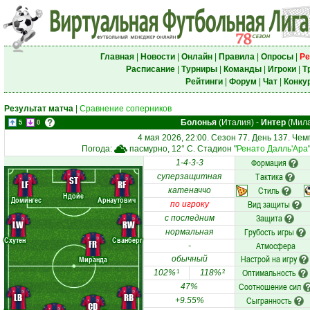
Главная
|
Новости
|
Онлайн
|
Правила
|
Опросы
|
Ре
Расписание
|
Турниры
|
Команды
|
Игроки
|
Т
Рейтинги
|
Форум
|
Чат
|
Конку
Результат матча
|
Сравнение соперников
Болонья
(Италия)
-
Интер
(Мила
5
0
4 мая 2026, 22:00. Сезон 77. День 137. Че
Погода:
пасмурно, 12° C. Стадион "
Ренато Далль'Ара
Формация
1-4-3-3
Тактика
суперзащитная
ST
LF
RF
Стиль
катеначчо
Ндойе
Домингес
Арнаутович
Вид защиты
по игроку
Защита
с последним
LW
RW
Грубость игры
нормальная
Схутен
Сванберг
FR
Атмосфера
-
Настрой на игру
Миранда
обычный
Оптимальность
102%
118%
1
2
Соотношение сил
47%
LB
RB
Сыгранность
+9.55%
CD