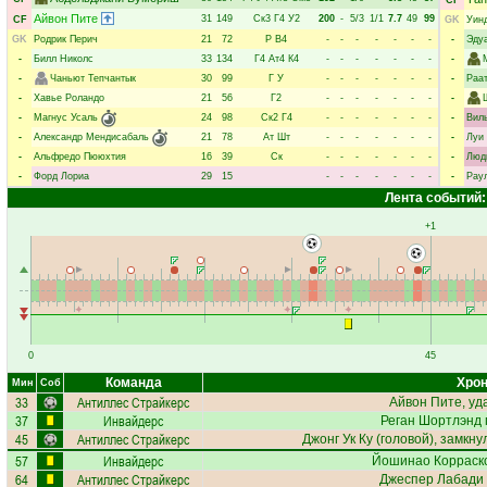
CF
Айвон Пите
31
149
Ск3
Г4
У2
200
-
5/3
1/1
7.7
49
99
CF
GK
Уин
GK
Родрик Перич
21
72
Р
В4
-
-
-
-
-
-
-
-
Эду
-
Билл Николс
33
134
Г4
Ат4
К4
-
-
-
-
-
-
-
-
-
Чаньют Тепчантык
30
99
Г
У
-
-
-
-
-
-
-
-
Раа
-
Хавье Роландо
21
56
Г2
-
-
-
-
-
-
-
-
-
Магнус Усаль
24
98
Ск2
Г4
-
-
-
-
-
-
-
-
Вил
-
Александр Мендисабаль
21
78
Ат
Шт
-
-
-
-
-
-
-
-
Луи
-
Альфредо Пююхтия
16
39
Ск
-
-
-
-
-
-
-
-
Люд
-
Форд Лориа
29
15
-
-
-
-
-
-
-
-
Рау
Лента событий:
+1
0
45
Команда
Хрон
Мин
Соб
33
Антиллес Страйкерс
Айвон Пите
, у
37
Инвайдерс
Реган Шортлэнд
45
Антиллес Страйкерс
Джонг Ук Ку
(головой), замкну
57
Инвайдерс
Йошинао Корраск
64
Антиллес Страйкерс
Джеспер Лабади