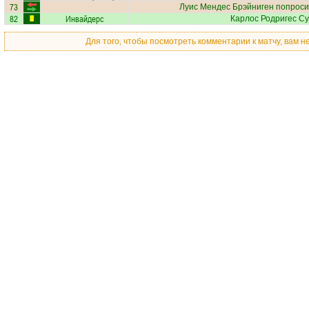
73
Луис Мендес Брэйниген
попроси
82
Инвайдерс
Карлос Родригес Су
Для того, чтобы посмотреть комментарии к матчу, вам 