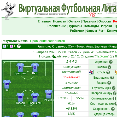
Главная
|
Новости
|
Онлайн
|
Правила
|
Опросы
|
Ре
Расписание
|
Турниры
|
Команды
|
Игроки
|
Т
Рейтинги
|
Форум
|
Чат
|
Конку
Результат матча
|
Сравнение соперников
Антиллес Страйкерс
(Сент-Томас, Амер. Виргины)
Инва
-
1
1
15 апреля 2026, 22:00. Сезон 77. День 41. Чемпионат:
А
Погода:
облачно, 21° C. Стадион "
Ла Хойя
" (82 
Формация
1-4-4-2
Тактика
CF
CF
атакующая
Стиль
британский
Бумериш
Пите
Вид защиты
зональный
Защита
в линию
LW
Грубость игры
нормальная
Ку
Настрой на игру
обычный
RM
CM
CM
Оптимальность
100%
95%
1
2
Ромеро
Лабади
Брэйниген
Соотношение сил
61%
Сыгранность
+6.33%
Удары (в створ)
13(6)
CD
CD