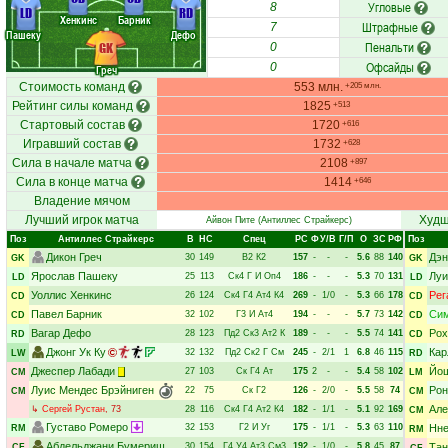
Угловые
8
LD
RD
Хенкинс
Барник
Штрафные
7
Пашеку
Дефо
Пенальти
GK
0
Офсайды
0
Греч
Стоимость команд
553 млн.
+205 млн.
Рейтинг силы команд
1825
+513
Стартовый состав
1720
+616
Игравший состав
1732
+628
Сила в начале матча
2108
+897
Сила в конце матча
1414
+646
Владение мячом
Лучший игрок матча
Худш
Айвон Пите
(Антиллес Страйкерс)
Поз
Антиллес Страйкерс
В
НC
Спец
РC
Ф
У/В
Г/П
О
ЗС
РФ
Поз
Дикон Греч
Дэн
30
149
В2
К2
157
-
-
-
5.6
88
140
GK
GK
Ярослав Пашеку
Луи
25
113
Ск4
Г
И
Оп4
186
-
-
-
5.3
70
131
LD
LD
Уоллис Хенкинс
Рег
26
124
Ск4
Г4
Ат4
К4
269
-
1/0
-
5.3
66
178
CD
CD
Павел Барник
Сим
32
102
Г3
И
Ат4
194
-
-
-
5.7
73
142
CD
CD
Вагар Дефо
Рох
28
123
Пд2
Ск3
Ат2
К
189
-
-
-
5.5
74
141
RD
CD
Джонг Ук Ку
Кар
32
132
Пд2
Ск2
Г
См
245
-
2/1
1
6.8
46
115
LW
RD
Джеспер Лабади
Йош
27
103
Ск
Г4
Ат
175
2
-
-
5.4
58
102
CM
LM
Луис Мендес Брэйниген
Рон
22
75
Ск
Г2
126
-
2/0
-
5.5
58
74
CM
CM
Але
↳
Сергей Рустан
, 73
28
116
Ск4
Г4
Ат2
К4
182
-
1/1
-
5.1
92
169
CM
Густаво Ромеро
32
153
Г2
И
Уг
175
-
1/1
-
5.3
63
110
Нне
RM
RM
Абдельджани Бумериш
30
154
Г4
У4
Ат3
См3
192
-
1/0
-
5.8
45
87
Тан
CF