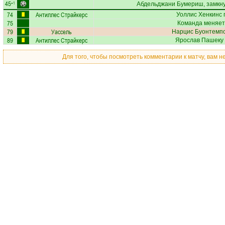
45
+1
Абдельджани Бумериш
, замкн
74
Антиллес Страйкерс
Уоллис Хенкинс
75
Команда меняет
79
Уассель
Нарцис Буонтемп
89
Антиллес Страйкерс
Ярослав Пашеку
Для того, чтобы посмотреть комментарии к матчу, вам 