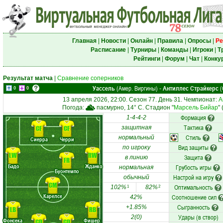
Главная
|
Новости
|
Онлайн
|
Правила
|
Опросы
|
Ре
Расписание
|
Турниры
|
Команды
|
Игроки
|
Т
Рейтинги
|
Форум
|
Чат
|
Конку
Результат матча
|
Сравнение соперников
Уассель
(Амер. Виргины)
Антиллес Страйкерс
(
-
0
0
13 апреля 2026, 22:00. Сезон 77. День 31. Чемпионат:
А
Погода:
пасмурно, 14° C. Стадион "
Марсель Бийар
"
Формация
1-4-4-2
Тактика
CF
CF
защитная
Стиль
нормальный
Сиерра
Черри
Вид защиты
по игроку
LW
RW
Защита
в линию
FR
Бадо
Жданко
Грубость игры
нормальная
Буонтемпо
Настрой на игру
обычный
CM
Оптимальность
102%
82%
1
2
Карелсе
Соотношение сил
42%
Сыгранность
+1.85%
LB
RB
Удары (в створ)
2(0)
Фонсека
Фишер
CD
CD