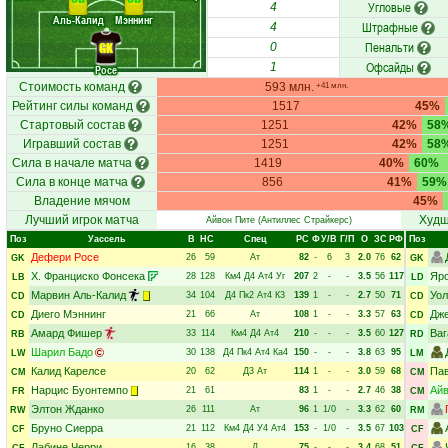
Угловые
4
Аль-Калид
Мэннинг
Штрафные
4
Пенальти
GK
0
Офсайды
1
Росе
Стоимость команд
593 млн.
+41 млн.
Рейтинг силы команд
1517
45%
Стартовый состав
1251
42%
58
Игравший состав
1251
42%
58
Сила в начале матча
1419
40%
60%
Сила в конце матча
856
41%
59%
Владение мячом
45%
Лучший игрок матча
Худш
Айвон Пите
(Антиллес Страйкерс)
Поз
Уассель
В
НC
Спец
РC
Ф
У/В
Г/П
О
ЗС
РФ
Поз
Дефери Росе
26
59
Ат
82
-
6
3
2.0
76
62
GK
GK
Х. Франциско Фонсека
Яр
28
128
Км4
Д4
Ат4
Уг
207
2
-
-
3.5
56
117
LB
LD
Марвин Аль-Калид
Уол
34
104
Д4
Пк2
Ат4
К3
139
1
-
-
2.7
50
71
CD
CD
Диего Мэннинг
Дже
21
66
Ат
108
1
-
-
3.3
57
63
CD
CD
Амард Фишер
Ваг
33
114
Км4
Д4
Ат4
210
-
-
-
3.5
60
127
RB
RD
Шарил Бадо
30
138
Д4
Пк4
Ат4
Ка4
150
-
-
-
3.8
63
95
LW
LM
Калид Карелсе
Пав
20
62
Д3
Ат
114
1
-
-
3.0
59
68
CM
CM
Нарцис Буонтемпо
Айв
21
61
83
1
-
-
2.7
46
38
FR
CM
Элтон Жданко
26
111
Ат
96
1
1/0
-
3.3
62
60
RW
RM
Бруно Сиерра
21
112
Км4
Д4
У4
Ат4
153
-
1/0
-
3.5
67
103
CF
CF
Лабине Черри
16
38
Д
75
-
-
-
3.4
68
51