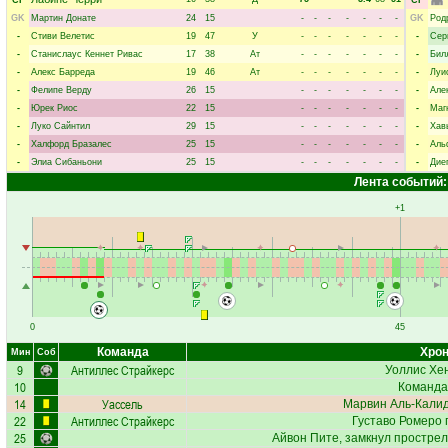
CF
CF
GK
Мартин Донате
24
15
-
-
-
-
-
-
-
GK
Род
-
Стиви Велетис
19
47
У
-
-
-
-
-
-
-
-
Сер
-
Станислаус Кеннет Ривас
17
38
Ат
-
-
-
-
-
-
-
-
Бил
-
Алекс Барреда
19
46
Ат
-
-
-
-
-
-
-
-
Луи
-
Фелипе Верду
26
15
-
-
-
-
-
-
-
-
Але
-
Юрек Риос
22
15
-
-
-
-
-
-
-
-
Маг
-
Луко Сайнтил
29
15
-
-
-
-
-
-
-
-
Хав
-
Халфорд Бразалес
25
15
-
-
-
-
-
-
-
-
Аль
-
Элиа Сибаньони
25
15
-
-
-
-
-
-
-
-
Дие
Лента событий:
+1
0
45
Команда
Хрон
Мин
Соб
9
Антиллес Страйкерс
Уоллис Хе
10
Команда
14
Уассель
Марвин Аль-Кали
22
Антиллес Страйкерс
Густаво Ромеро
п
25
Айвон Пите
, замкнул прострел