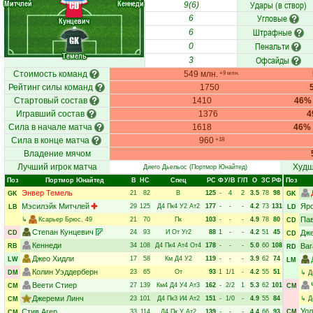
Митчлей
Кеннеди
Удары (в створ)
CD
9(6)
Угловые
6
Кунцевич
Штрафные
6
GK
Пенальти
0
Темель
Офсайды
3
Стоимость команд
549 млн.
+9 млн.
Рейтинг силы команд
1750
Стартовый состав
1410
46%
Игравший состав
1376
4
Сила в начале матча
1618
46%
Сила в конце матча
960
+18
Владение мячом
Лучший игрок матча
Худш
Диего Дьельос
(Портмор Юнайтед)
Поз
Портмор Юнайтед
В
НC
Спец
РC
Ф
У/В
Г/П
О
ЗС
РФ
Поз
Энвер Темель
21
82
В
125
-
4
2
3.5
78
98
GK
GK
Мэсилэйк Митчлей
Яр
29
125
Д4
Пк4
У2
Ат2
177
-
-
-
4.2
73
131
LB
LD
Пав
↳
Ксарьер Брюс
, 49
21
70
Пк
103
-
-
-
4.9
78
80
CD
Степан Кунцевич
24
93
И
От
Уг2
88
1
-
-
4.2
51
45
Дже
CD
CD
Кеннеди
34
108
Д4
Пк4
Ат4
От4
178
-
-
-
5.0
60
108
Ваг
RB
RD
Джео Хидли
17
58
Км
Д4
У2
119
-
-
-
3.9
62
74
LW
LM
Колин Уэддерберн
23
65
От
93
1
1/1
-
4.2
55
51
DM
↳
Д
Веети Стиер
27
139
Км4
Д4
У4
Ат3
162
-
2/2
1
5.3
62
101
CM
CM
Джереми Линч
23
101
Д4
Пк3
И4
Ат2
151
-
1/0
-
4.9
55
84
↳
Д
CM
Уол
Стив Агер
33
114
Д4
Пк
У
Ат2
139
-
-
-
4.4
66
93
CM
CM