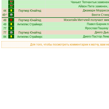
Чаньют Тепчантык
заменен
Айвон Пите
заменен, 
44
Портмор Юнайтед
Джамари Моррисо
45
+1
Веети Стие
49
Портмор Юнайтед
Мэсилэйк Митчлей
получает
мик
49
Антиллес Страйкерс
Павел Барник
п
77
Ярослав Пашеку
77
Портмор Юнайтед
Диего Дье
84
Антиллес Страйкерс
Диего Пастор Лем
Для того, чтобы посмотреть комментарии к матчу, вам 