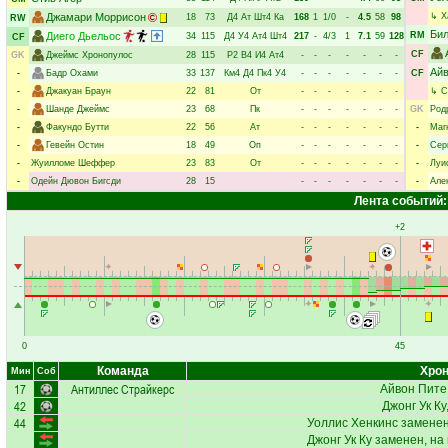
Джамари Моррисон
↳
Х
18
73
Д4
Ат
Шт4
Ка
168
1
1/0
-
4.5
58
98
RW
Бил
Диего Дьельос
RM
34
115
Д4
У4
Ат4
Шт4
217
-
4/3
1
7.1
59
128
CF
CF
GK
Джеймс Хронопулос
28
115
Р2
В4
И4
Ат4
-
-
-
-
-
-
-
Айв
-
Бадр Охами
33
137
Км4
Д4
Пк4
У4
-
-
-
-
-
-
-
CF
-
Джакуан Браун
22
81
От
-
-
-
-
-
-
-
↳
С
-
Шанде Джеймс
23
68
Пк
-
-
-
-
-
-
-
GK
Род
-
Факундо Бутти
22
56
Ат
-
-
-
-
-
-
-
-
Маг
-
Гевейн Остин
18
49
Оп
-
-
-
-
-
-
-
-
Сер
-
Жуилломе Шеффер
23
83
От
-
-
-
-
-
-
-
-
Луи
-
Одейн Дювон Бигсди
28
15
-
-
-
-
-
-
-
-
Але
Лента событий:
+2
0
45
Команда
Хрон
Мин
Соб
17
Антиллес Страйкерс
Айвон Пите
42
Джонг Ук Ку
44
Уоллис Хенкинс
заменен
Джонг Ук Ку
заменен, на