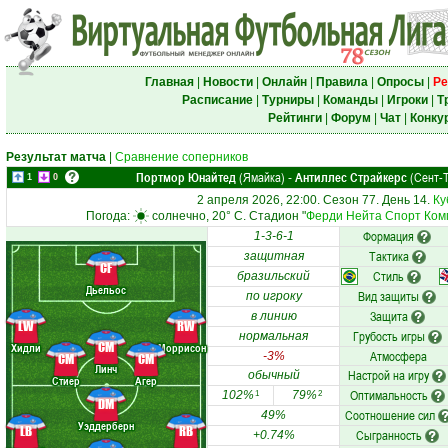
Главная
|
Новости
|
Онлайн
|
Правила
|
Опросы
|
Ре
Расписание
|
Турниры
|
Команды
|
Игроки
|
Т
Рейтинги
|
Форум
|
Чат
|
Конку
Результат матча
|
Сравнение соперников
Портмор Юнайтед
(Ямайка)
Антиллес Страйкерс
(Сент-Т
-
1
0
2 апреля 2026, 22:00. Сезон 77. День 14.
Ку
Погода:
солнечно, 20° C. Стадион "
Ферди Нейта Спорт Ком
Формация
1-3-6-1
Тактика
защитная
CF
Стиль
бразильский
Дьельос
Вид защиты
по игроку
Защита
в линию
LW
RW
Грубость игры
нормальная
CM
Хидли
Моррисон
Атмосфера
-3%
CM
CM
Линч
Настрой на игру
обычный
Стиер
Агер
Оптимальность
102%
79%
1
2
DM
Соотношение сил
49%
Уэддерберн
LB
RB
Сыгранность
+0.74%