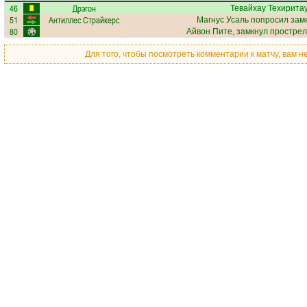
46
Дрэгон
Тевайхау Техирита
51
Антиллес Страйкерс
Магнус Усаль
попросил заме
80
Айвон Пите
, замкнул прострел
Для того, чтобы посмотреть комментарии к матчу, вам 