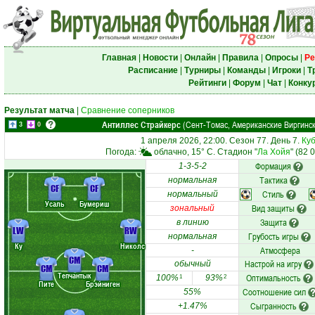
Главная
|
Новости
|
Онлайн
|
Правила
|
Опросы
|
Ре
Расписание
|
Турниры
|
Команды
|
Игроки
|
Т
Рейтинги
|
Форум
|
Чат
|
Конку
Результат матча
|
Сравнение соперников
Антиллес Страйкерс
(Сент-Томас, Американские Виргинск
3
0
1 апреля 2026, 22:00. Сезон 77. День 7.
Куб
Погода:
облачно, 15° C. Стадион "
Ла Хойя
" (82 
Формация
1-3-5-2
Тактика
нормальная
CF
CF
Стиль
нормальный
Усаль
Бумериш
Вид защиты
зональный
Защита
в линию
LW
RW
Грубость игры
нормальная
Ку
Николс
Атмосфера
-
CM
Настрой на игру
обычный
CM
CM
Тепчантык
Оптимальность
100%
93%
1
2
Пите
Брэйниген
Соотношение сил
55%
Сыгранность
+1.47%