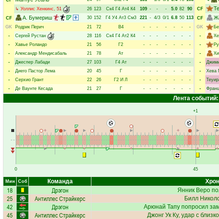
CF
Т
↳
Уоллис Хенкинс
, 51
26
123
Ск4
Г4
Ат4
К4
109
-
-
-
5.0
82
90
CF
А. Бумериш
Ж
30
152
Г4
У4
Ат3
См3
221
-
4/3
0/1
6.8
50
113
CF
CF
GK
Родрик Перич
21
72
В4
-
-
-
-
-
-
-
GK
Бе
-
Сергей Рустан
28
116
Ск4
Г4
Ат2
К4
-
-
-
-
-
-
-
-
Хе
-
Хавье Роландо
21
56
Г2
-
-
-
-
-
-
-
-
Ру
-
Александр Мендисабаль
21
78
Ат
-
-
-
-
-
-
-
-
Хи
-
Джеспер Лабади
27
103
Г4
Ат
-
-
-
-
-
-
-
-
Джими
-
Диего Пастор Лема
20
45
Г
-
-
-
-
-
-
-
-
Хева 
-
Серхио Грант
22
26
Г2
И
Л
-
-
-
-
-
-
-
-
Теуир
-
Де Ваунте Кесада
21
27
Г
-
-
-
-
-
-
-
-
Фран
Лента событий:
+1
0
45
Команда
Хрон
Мин
Соб
18
Дрэгон
Янник Веро
по
25
Антиллес Страйкерс
Билл Никол
42
Дрэгон
Арюнай Тапу
попросил зам
45
Антиллес Страйкерс
Джонг Ук Ку
, удар с близк