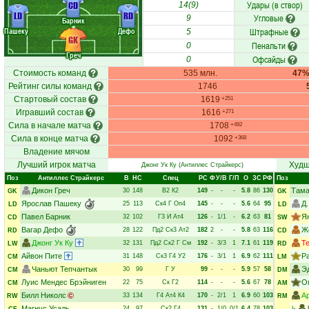
Удары (в створ)
CD
14(9)
LD
RD
Угловые
9
Барник
Пашеку
Дефо
Штрафные
5
GK
Пенальти
0
Греч
Офсайды
0
Стоимость команд
535 млн.
47
Рейтинг силы команд
1746
Стартовый состав
1619
+251
Игравший состав
1616
+271
Сила в начале матча
1708
+492
Сила в конце матча
1092
+368
Владение мячом
Лучший игрок матча
Худш
Джонг Ук Ку
(Антиллес Страйкерс)
Поз
Антиллес Страйкерс
В
НC
Спец
РC
Ф
У/В
Г/П
О
ЗС
РФ
Поз
Дикон Греч
Тама
30
148
В2
К2
149
-
-
-
5.8
86
130
GK
GK
Ярослав Пашеку
Д.
25
113
Ск4
Г
Оп4
145
-
-
-
5.6
64
95
LD
LD
Павел Барник
Я
32
102
Г3
И
Ат4
126
-
1/1
-
6.2
63
81
CD
SW
Вагар Дефо
Ж
28
122
Пд2
Ск3
Ат2
182
2
-
-
5.8
63
116
RD
CD
Джонг Ук Ку
Т
32
131
Пд2
Ск2
Г
См
192
-
3/3
1
7.1
61
119
LW
RD
Айвон Пите
Р
31
148
Ск3
Г4
У2
176
-
3/1
1
6.9
62
111
CM
LM
Чаньют Тепчантык
Э
30
99
Г
У
99
-
-
-
5.9
57
58
CM
DM
Луис Мендес Брэйниген
О
22
75
Ск
Г2
114
-
-
-
5.6
67
78
CM
AM
Билл Николс
А
33
134
Г4
Ат4
К4
170
-
2/1
1
6.9
60
103
RW
RM
Магнус Усаль
24
97
Ск2
Г4
131
-
1/0
0/1
6.4
78
103
↳