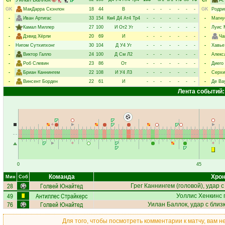
CF
CF
GK
МакДарра Скэнлон
18
44
В
-
-
-
-
-
-
-
GK
Родри
-
Иван Артигас
33
154
Км4
Д4
Ат4
Тр4
-
-
-
-
-
-
-
-
Магну
-
Камал Миллер
27
100
И
От2
Уг
-
-
-
-
-
-
-
-
Луис 
-
Дэвид Хёрли
20
69
И
-
-
-
-
-
-
-
-
Ча
-
Нигом Сутхипхонг
30
104
Д
У4
Уг
-
-
-
-
-
-
-
-
Хавье
-
Виктор Галло
24
100
Д
См
Л2
-
-
-
-
-
-
-
-
Алекс
-
Роб Слевин
23
86
От
-
-
-
-
-
-
-
-
Диего
-
Бриан Каннингем
22
108
И
У4
Л3
-
-
-
-
-
-
-
-
Серхи
-
Винсент Борден
22
61
И
-
-
-
-
-
-
-
-
Де Ва
Лента событий:
0
45
Команда
Хрон
Мин
Соб
28
Голвей Юнайтед
Грег Каннингем
(головой), удар с
49
Антиллес Страйкерс
Уоллис Хенкинс
76
Голвей Юнайтед
Уилан Баллок
, удар с близ
Для того, чтобы посмотреть комментарии к матчу, вам 