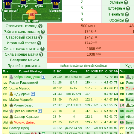
Угловые
7
LD
RD
Мукерс
Дервин
Штрафные
5
Радиевский
Марвейн
Пенальти
GK
0
Офсайды
5
МакДонах
Стоимость команд
500 млн.
4
Рейтинг силы команд
1748
+1
Стартовый состав
1742
+55
Игравший состав
1742
+55
Сила в начале матча
1689
+247
Сила в конце матча
1038
+155
Владение мячом
Лучший игрок матча
Худш
Кайран МакДонах
(Голвей Юнайтед)
Поз
Голвей Юнайтед
В
НC
Спец
РC
Ф
У/В
Г/П
О
ЗС
РФ
Поз
Кайран МакДонах
Ди
26
120
В4
П4
Ка2
Л4
199
-
3
-
7.0
79
158
GK
GK
Роман Радиевский
Ярос
31
118
Д
Ат2
119
-
-
-
6.6
65
78
LD
LD
Эшли Мукерс
Уолл
28
102
Км
Пк
157
-
-
-
6.2
69
110
CD
CD
Од Дервин
Паве
24
113
Км4
И2
От4
187
-
-
-
5.9
69
131
CD
CD
Майкл Марвейн
Вага
33
99
Пк
Ат3
152
1
-
-
6.4
67
103
RD
RD
Роман Безус
Дж
27
117
Д2
Ат2
Шт2
139
-
4/2
-
5.0
55
77
LM
LM
Грег Каннингем
Джес
21
78
И
117
-
1/1
1
6.5
60
71
DM
DM
Хавьер Каркамо
Айво
23
74
И
122
1
-
-
5.5
61
75
DM
AM
Моузис Дайер
Билл
22
85
Км2
У2
143
-
1/1
-
4.9
47
68
AM
RM
Валтер Фред
Серг
31
122
Д4
И2
У4
Ат4
157
-
2/0
0/1
6.5
58
92
RM
CF
Уилан Баллок
А
32
150
Д4
У4
Ат4
Тр4
198
-
3/1
1/1
7.0
38
76