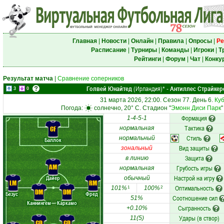
Главная
|
Новости
|
Онлайн
|
Правила
|
Опросы
|
Ре
Расписание
|
Турниры
|
Команды
|
Игроки
|
Т
Рейтинги
|
Форум
|
Чат
|
Конку
Результат матча
|
Сравнение соперников
Голвей Юнайтед
(Ирландия)
Антиллес Страйкер
*
-
3
0
31 марта 2026, 22:00. Сезон 77. День 6.
Куб
Погода:
солнечно, 20° C. Стадион "
Эмонн Диси Парк
"
Формация
1-4-5-1
Тактика
CF
нормальная
Стиль
нормальный
Баллок
Вид защиты
зональный
Защита
в линию
AM
Грубость игры
нормальная
Настрой на игру
Дайер
обычный
LM
RM
Оптимальность
101%
100%
1
2
DM
DM
Безус
Фред
Соотношение сил
51%
Каннингем
Каркамо
Сыгранность
+0.10%
Удары (в створ)
11(5)
CD
CD