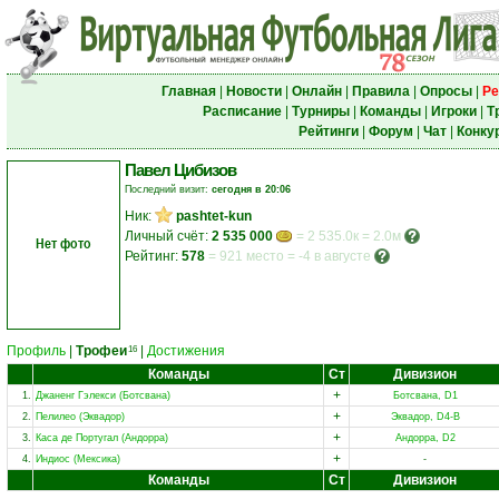
Главная
|
Новости
|
Онлайн
|
Правила
|
Опросы
|
Ре
Расписание
|
Турниры
|
Команды
|
Игроки
|
Т
Рейтинги
|
Форум
|
Чат
|
Конку
Павел Цибизов
Последний визит:
сегодня в 20:06
Ник:
pashtet-kun
Личный счёт:
2 535 000
= 2 535.0к = 2.0м
Нет фото
Рейтинг:
578
=
921 место
=
-4 в августе
Профиль
|
Трофеи
|
Достижения
16
Команды
Ст
Дивизион
+
1.
Джаненг Гэлекси (Ботсвана)
Ботсвана, D1
+
2.
Пелилео (Эквадор)
Эквадор, D4-B
+
3.
Каса де Португал (Андорра)
Андорра, D2
+
4.
Индиос (Мексика)
-
Команды
Ст
Дивизион