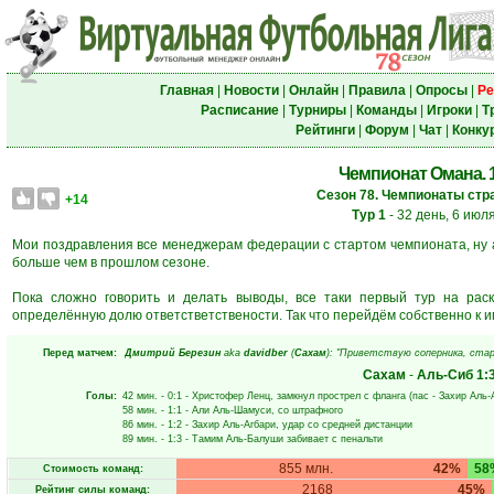
Главная
|
Новости
|
Онлайн
|
Правила
|
Опросы
|
Ре
Расписание
|
Турниры
|
Команды
|
Игроки
|
Т
Рейтинги
|
Форум
|
Чат
|
Конку
Чемпионат Омана. 1
Сезон 78. Чемпионаты стра
+14
Тур 1
- 32 день, 6 июл
Мои поздравления все менеджерам федерации с стартом чемпионата, ну 
больше чем в прошлом сезоне.
Пока сложно говорить и делать выводы, все таки первый тур на раск
определённую долю ответстветствености. Так что перейдём собственно к и
Перед матчем:
Дмитрий Березин
aka
davidber
(
Сахам
): "Приветствую соперника, стар
Сахам
-
Аль-Сиб
1:
Голы:
42 мин.
- 0:1 -
Христофер Ленц
, замкнул прострел с фланга (пас -
Захир Аль-
58 мин.
- 1:1 -
Али Аль-Шамуси
, со штрафного
86 мин.
- 1:2 -
Захир Аль-Агбари
, удар со средней дистанции
89 мин.
- 1:3 -
Тамим Аль-Балуши
забивает с пенальти
855 млн.
42%
58
Стоимость команд:
2168
45%
Рейтинг силы команд: