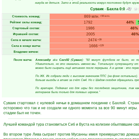
никуда не деться. Зато в этой реальности вокруг постоянно будут кружи
Суваик
-
Бахла
0:0
869 млн.
+94 млн.
Стоимость команд:
1792
44%
Рейтинг силы команд:
1986
46%
Стартовый состав:
2005
46%
Игравший состав:
2474
+39
Сила в начале матча:
1666
+129
Сила в конце матча:
Владение мячом:
После матча:
Александр
aka
Cavs92
(
Суваик
): "60 минут футбола не было, но по
Удивительно, но это оказались именно мы. Тотальную суперзащиту от 
можно было сыграть ещё активнее после перерыва. А в целом - это перво
По ЖК. Их собрали люди с высоким значением ППС (на фоне остальных). 
больше выгоды в атаке за счёт См4. Но с Шадом сегодня обращались пре
По вратарю. Подкачал его для игры без последнего защитника, так ка
ветеранов были только для полевых игроков."
Суваик стартовал с нулевой ничьи в домашнем поединке с Бахлой. Стран
осторожно что так и не создали ни одного момента за все 90 минут игры
стадии был не точен.
Лучшей командой тура становиться Сиб и Вуста на колизии обыгпввшие сво
Во втором туре Лива сыграет против Мусанны имея преимущество домашне