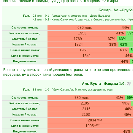
встречи. Начали с победы, ну а Дофар разве что зацепил +2 с игры.
Бошар
-
Аль-Оруба
Голы:
23 мин.
- 0:1 -
Ахмед Кано
, с углового (пас -
Диего Вальдес
)
42 мин.
- 0:2 -
Халид Салех Аль-Алави
, удар с близкого расстояния (пас -
Кри
680 млн.
44%
Стоимость команд:
1953
41%
59
Рейтинг силы команд:
1769
37%
63%
Стартовый состав:
1824
38%
62%
Игравший состав:
1951
43%
Сила в начале матча:
1341
46%
Сила в конце матча:
44%
Владение мячом:
Бошар вернувшись в первый дивизион страны ни чего не смог противопост
перерыва, ну а второй тайм прошёл без голов.
Аль-Вуста
-
Фанджа
1:0
Голы:
88 мин.
- 1:0 -
Абдул Салам Аль-Макхини
, выход один на один
780 млн.
41%
59
Стоимость команд:
2105
44%
Рейтинг силы команд:
2115
46%
Стартовый состав:
2163
45%
Игравший состав:
2834
+515
Сила в начале матча:
1905
+172
Сила в конце матча:
45%
Владение мячом: