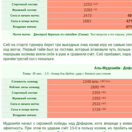
2253
+115
Стартовый состав:
2283
+74
Игравший состав:
2473
4
Сила в начале матча:
1683
47
Сила в конце матча:
47
Владение мячом:
После матча:
Дмитрий Березин
aka
davidber
(
Сахам
): "Без минусов и то хорошо, удач
Сиб на старте турнира берет три выездные очка начав игру не самым си
ход матча. Первый тайм был за гостями, которые атаковали чуть больше
перерыва хозяева взяли себя в руки и сравняли счёт. Сиб прибавил, пара
причём третий гол с пенальти.
Аль-Мудхаиби
-
Доф
Голы:
85 мин.
- 1:0 -
Ахмед Аль-Шибли
, удар с близкого расстояния
1248 млн.
+327 млн.
Стоимость команд:
2695
+806
Рейтинг силы команд:
2355
+811
Стартовый состав:
2355
+811
Игравший состав:
2533
+871
Сила в начале матча:
1726
+591
Сила в конце матча:
Владение мячом:
Мудхаиби начал с скромной победы над Дофаром, хотя впереди у коман
эфектность. При этом по ударам счёт 13-0 в пользу хозяев, но пробить 