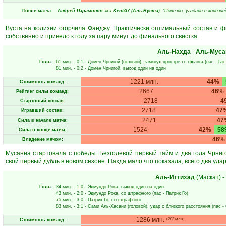
После матча:
Андрей Парамонов
aka
Ken537
(
Аль-Вуста
): "Повезло, угадали с колизие
Вуста на колизии огорчила Фанджу. Практически оптимальный состав и 
собственно и привело к голу за пару минут до финального свистка.
Аль-Нахда
-
Аль-Муса
Голы:
61 мин.
- 0:1 -
Домен Чрнигой
(головой), замкнул прострел с фланга (пас -
Гас
81 мин.
- 0:2 -
Домен Чрнигой
, выход один на один
1221 млн.
44%
Стоимость команд:
2667
46%
Рейтинг силы команд:
2718
4
Стартовый состав:
2718
47
Игравший состав:
2471
47
Сила в начале матча:
1524
42%
58
Сила в конце матча:
46%
Владение мячом:
Мусанна стартовала с победы. Безголевой первый тайм и два гола Чрни
свой первый дубль в новом сезоне. Нахда мало что показала, всего два удар
Аль-Иттихад
(Маскат)
-
Голы:
34 мин.
- 1:0 -
Эдмундо Рока
, выход один на один
43 мин.
- 2:0 -
Эдмундо Рока
, со штрафного (пас -
Патрик Го
)
75 мин.
- 3:0 -
Патрик Го
, со штрафного
83 мин.
- 3:1 -
Сами Аль-Хасани
(головой), удар с близкого расстояния (пас -
1286 млн.
+203 млн.
Стоимость команд: