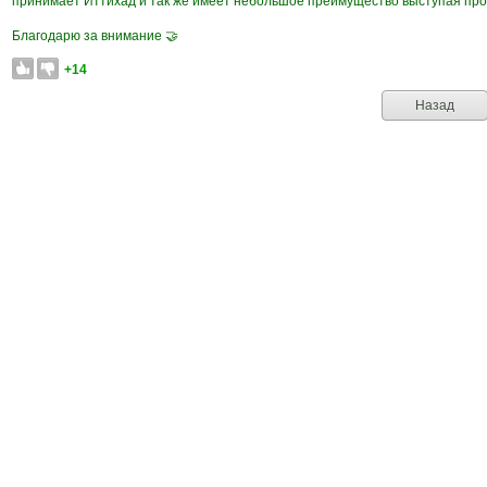
принимает Иттихад и так же имеет небольшое преимущество выступая проти
Благодарю за внимание 🤝
+14
Назад