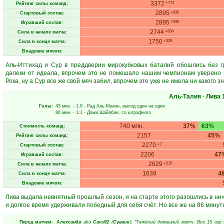
3372
+774
Рейтинг силы команд:
2895
+936
Стартовый состав:
2895
+936
Игравший состав:
2744
+604
Сила в начале матча:
1750
+329
Сила в конце матча:
Владение мячом:
Аль-Иттихад и Сур в преддверии мирокубковых баталий обошлись без г
далеки от идеала, впрочем это не помешало нашим чемпионам уверено в
Рока, ну а Сур все же свой мяч забил, впрочем это уже не имела ни какого з
Аль-Талия
-
Лива
Голы:
43 мин.
- 1:0 -
Рад Аль-Макин
, выход один на один
86 мин.
- 1:1 -
Дажи Шайябан
, со штрафного
740 млн.
37%
63%
Стоимость команд:
2157
45%
Рейтинг силы команд:
2270
+7
Стартовый состав:
2206
47
Игравший состав:
2629
+515
Сила в начале матча:
1639
4
Сила в конце матча:
Владение мячом:
Лива выдала невнятный прошлый сезон, и на старте этого разошлись в ничь
и долгое время удерживали победный для себя счёт. Но все же на 86 мин
Перед матчем:
Александр
aka
Cavs92
(
Суваик
): "Тяжёлый домашний матч. Все 15 игр