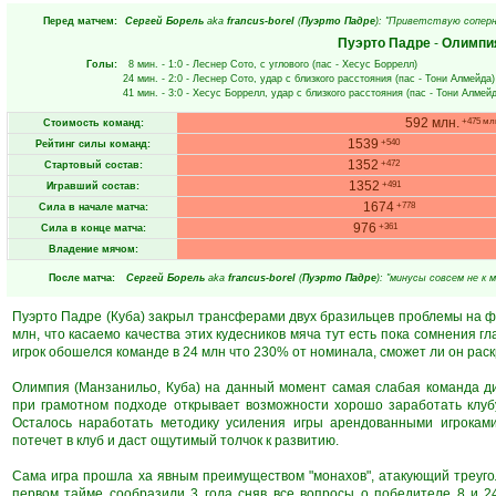
Перед матчем:
Сергей Борель
aka
francus-borel
(
Пуэрто Падре
): "Приветствую соперни
Пуэрто Падре
-
Олимпи
Голы:
8 мин.
- 1:0 -
Леснер Сото
, с углового (пас -
Хесус Боррелл
)
24 мин.
- 2:0 -
Леснер Сото
, удар с близкого расстояния (пас -
Тони Алмейда
)
41 мин.
- 3:0 -
Хесус Боррелл
, удар с близкого расстояния (пас -
Тони Алмей
592 млн.
+475 мл
Стоимость команд:
1539
+540
Рейтинг силы команд:
1352
+472
Стартовый состав:
1352
+491
Игравший состав:
1674
+778
Сила в начале матча:
976
+361
Сила в конце матча:
Владение мячом:
После матча:
Сергей Борель
aka
francus-borel
(
Пуэрто Падре
): "минусы совсем не к 
Пуэрто Падре (Куба) закрыл трансферами двух бразильцев проблемы на фл
млн, что касаемо качества этих кудесников мяча тут есть пока сомнения 
игрок обошелся команде в 24 млн что 230% от номинала, сможет ли он рас
Олимпия (Манзанильо, Куба) на данный момент самая слабая команда д
при грамотном подходе открывает возможности хорошо заработать клубу
Осталось наработать методику усиления игры арендованными игроками
потечет в клуб и даст ощутимый толчок к развитию.
Сама игра прошла ха явным преимуществом "монахов", атакующий треуго
первом тайме сообразили 3 гола сняв все вопросы о победителе 8 и 2