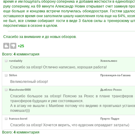
время и им пощупать оборону соперника и добавив жесткости в единоборст
руку сопернику, на 69 минуте Александр Новик открывает счет замкнув пр
еще больше и концовка встречи получилась обоюдоострая. Гостям удало
оставшееся время они заполнили шкалу накопления гола еще на 64%, хозяе
не был, все сливки собирают гости в виде 3 балов силы а тренерскому
перспективах в сезоне в целом.
Спасибо за внимание и до новых обзоров.
+25
Всего:
4
комментария
rundaddy
Ховельянос
Спасибо за обзор! Отлично написано, хорошая работа!
Stifon
Провинция-ла-Гавана
Великолепный обзор!
Manchester0000
Дьяблос Рохос
Спасибо большое за обзор! Поясню за Рохос в плане трансферов -
трансферов будущих и уже состоявшихся.
А в атаку не вышли с Маябеке потому что видимо я провтыкал устано
помешал)))
francus-borel
Пуэрто Падре
Спасибо за обзор! Хочется верить, что кудесник оправдает затраты)
Всего:
4
комментария