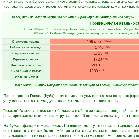
и как знать чем бы все закончилось если бы команда пошла в атаку, одна
тренера не дошла до игроков гостей а из защиты не каждой команде удается
Перед матчем:
Андрей Сафронов
aka
Stifon
(
Провинция-ла-Гавана
): "Приветствуем!"
Провинция-ла-Гавана
-
Ур
Голы:
69 мин.
- 1:0 -
Александр Новик
, замкнул прострел с фланга (пас -
Андрес Эх
82 мин.
- 1:1 -
Дайни Халиндес
(головой), замкнул прострел с фланга (пас -
Л
496 млн.
+106 млн.
Стоимость команд:
1746
+485
Рейтинг силы команд:
1725
+425
Стартовый состав:
1723
+408
Игравший состав:
2001
+371
Сила в начале матча:
1289
+118
Сила в конце матча:
Владение мячом:
После матча:
Андрей Сафронов
aka
Stifon
(
Провинция-ла-Гавана
): "Отличное начало!
Провинция-ла-Гавана (Куба) активно искала усиление атаки на трансферно
уступая на торгах. команду пополнил только воспитанник школы.
"Уракан" Ольгин избавился от балласта и обратил взор на арендный рынок
расширив заявочный лист на игру всё-таки 16 игроков маловато для ротации
На бумаге фаворитом значились Провинциалы, тут и состав посильнее и с
вот только и у гостей были амбиции и быть статистом и проигрывать они
наседающего на их ворота соперника довольно успешно. Не пропустив в п