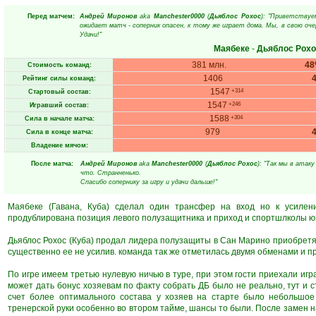
Перед матчем:
Андрей Миронов
aka
Manchester0000
(
Дьяблос Рохос
): "Приветствуе
ожидает матч - соперник опасен, к тому же играет дома. Мы, в свою оч
Удачи!"
Маябеке
-
Дьяблос Рохо
381 млн.
4
Стоимость команд:
1406
Рейтинг силы команд:
1547
+314
Стартовый состав:
1547
+246
Игравший состав:
1588
+304
Сила в начале матча:
979
Сила в конце матча:
Владение мячом:
После матча:
Андрей Миронов
aka
Manchester0000
(
Дьяблос Рохос
): "Так мы в атак
что. Странненько.
Спасибо сопернику за игру и удачи дальше!"
Маябеке (Гавана, Куба) сделал один трансфер на вход но к усилен
продублирована позиция левого полузащитника и приход и спортшлколы ю
Дьяблос Рохос (Куба) продал лидера полузащиты в Сан Марино приобретя 
существенно ее не усилив. команда так же отметилась двумя обменами и 
По игре имеем третью нулевую ничью в туре, при этом гости приехали иг
может дать бонус хозяевам по факту собрать ДБ было не реально, тут и 
счет более оптимального состава у хозяев на старте было небольшое
тренерской руки особенно во втором тайме, шансы то были. После замен н