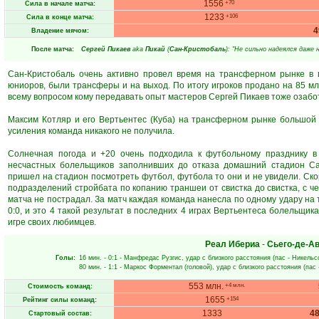
1556
+70
Сила в начале матча:
1233
+106
Сила в конце матча:
Владение мячом:
После матча:
Сергей Пикаев
aka
Пикай
(
Сан-Кристобаль
): "Не сильно надеялся даже 
Сан-Кристобаль очень активно провел время на трансферном рынке в 
юниоров, были трансферы и на выход. По итогу игроков продано на 85 млн
всему вопросом кому передавать опыт мастеров Сергей Пикаев тоже озабо
Максим Котляр и его Вертьентес (Куба) на трансферном рынке большой 
усиления команда никакого не получила.
Солнечная погода и +20 очень подходила к футбольному празднику в
несчастных болельщиков заполнивших до отказа домашний стадион Сан
пришел на стадион посмотреть футбол, футбола то они и не увидели. Ско
подразделений стройбата по копанию траншеи от свистка до свистка, с че
матча не пострадал. За матч каждая команда нанесла по одному удару на 
0:0, и это 4 такой результат в последних 4 играх Вертьентеса болельщи
игре своих любимцев.
Реал Ибериа
-
Сьего-де-А
Голы:
16 мин.
- 0:1 -
Манфредас Рузгис
, удар с близкого расстояния (пас -
Никельс
80 мин.
- 1:1 -
Маркос Форментал
(головой), удар с близкого расстояния (пас
553 млн.
+4 млн.
Стоимость команд:
1655
+154
Рейтинг силы команд:
1333
4
Стартовый состав: