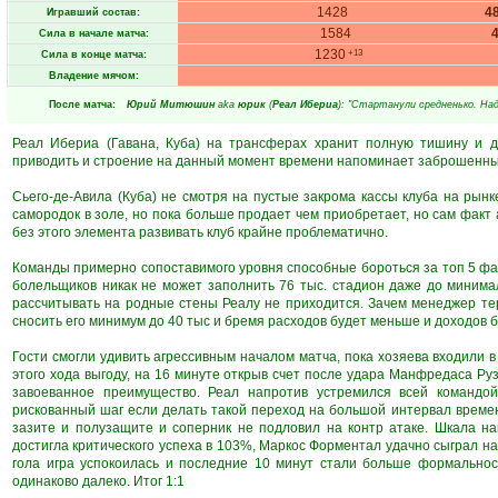
1428
4
Игравший состав:
1584
Сила в начале матча:
1230
+13
Сила в конце матча:
Владение мячом:
После матча:
Юрий Митюшин
aka
юрик
(
Реал Ибериа
): "Стартанули средненько. На
Реал Ибериа (Гавана, Куба) на трансферах хранит полную тишину и 
приводить и строение на данный момент времени напоминает заброшенный
Сьего-де-Авила (Куба) не смотря на пустые закрома кассы клуба на рынк
самородок в золе, но пока больше продает чем приобретает, но сам факт
без этого элемента развивать клуб крайне проблематично.
Команды примерно сопоставимого уровня способные бороться за топ 5 факт
болельщиков никак не может заполнить 76 тыс. стадион даже до минима
рассчитывать на родные стены Реалу не приходится. Зачем менеджер те
сносить его минимум до 40 тыс и бремя расходов будет меньше и доходов 
Гости смогли удивить агрессивным началом матча, пока хозяева входили в
этого хода выгоду, на 16 минуте открыв счет после удара Манфредаса Руз
завоеванное преимущество. Реал напротив устремился всей командой
рискованный шаг если делать такой переход на большой интервал времен
зазите и полузащите и соперник не подловил на контр атаке. Шкала н
достигла критического успеха в 103%, Маркос Форментал удачно сыграл на
гола игра успокоилась и последние 10 минут стали больше формально
одинаково далеко. Итог 1:1