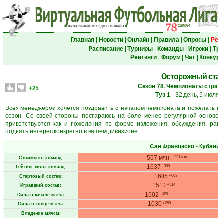
Главная
|
Новости
|
Онлайн
|
Правила
|
Опросы
|
Ре
Расписание
|
Турниры
|
Команды
|
Игроки
|
Т
Рейтинги
|
Форум
|
Чат
|
Конку
Осторожный ста
Сезон 78. Чемпионаты стран
+25
Тур 1
- 32 день, 6 июл
Всех менеджеров хочется поздравить с началом чемпионата и пожелать
сезон. Со своей стороны постараюсь на боле менее регулярной основ
приветствуются как и пожелания по форме изложения, обсуждения, р
поднять интерес конкретно в вашем дивизионе.
Сан Франциско
-
Кубан
557 млн.
+231 млн.
Стоимость команд:
1637
+399
Рейтинг силы команд:
1605
+603
Стартовый состав:
1510
+514
Игравший состав:
1602
+325
Сила в начале матча:
1030
+269
Сила в конце матча:
Владение мячом: