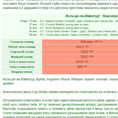
поставил Хесус Борелл. Второй тайм пошел по затухающему варианту одни 
заменами и 2 ударами в створ что для гола престижа оказалось недостаточн
Исла-де-ла-Ювентуд
* -
Консолас
Голы:
13 мин.
- 1:0 -
Камело Сатангу
(головой), удар с близкого расстояния (пас -
М
27 мин.
- 2:0 -
Стоукли МакБин
, выход один на один
30 мин.
- 2:1 -
Асим Халворсен
, выход один на один
46 мин.
- 3:1 -
Сесар Ариас Бренес Торрес
, удар с близкого расстояния (пас 
88 мин.
- 4:1 -
Сесар Ариас Бренес Торрес
(головой), с углового (пас -
Мигел
459 млн.
+202 млн.
Стоимость команд:
1474
+152
Рейтинг силы команд:
1552
+439
Стартовый состав:
1552
+439
Игравший состав:
1474
+123
Сила в начале матча:
885
+83
Сила в конце матча:
Владение мячом:
Исла-де-ла-Ювентуд (Куба) подобно Реалу Иберия хранит полную тиши
уровня
Консоласион-дель-Сур (Куба) привел молодого из спортшколы на этом все и
Островитяне отметились в этом туре единственным автосоставом, однако 
клуб чуть слабее себя. И тут конечно дискуссионный вопрос заслуживали 
Мантека отказывался ловить и отбивать мячи пропустив 4 мяча три из 
стали главными звездами игры прекрасно разыгрывали свои атаки, а Миге
голевые передачи на своих партнеров по атакующей линии Камело Сатангу 