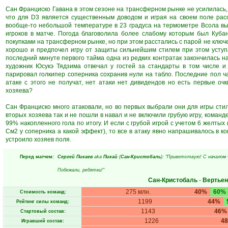
Сан Франциско Гавана в этом сезоне на трансферном рынке не усилилась,
что для D3 является существенным доводом и играя на своем поле рас
вообще-то небольшой температуре в 23 градуса на термометре Всола вы
игроков в матче. Погода благоволила более слабому которым был Кубан
покупками на трансферном рынке, но при этом расстались с парой не ключ
хорошо и предпочел игру от защиты сильнейшим стилем при этом уступ
последний минуте первого тайма одна из редких контратак закончилась 
художник Юсукэ Тядзима отвечал у гостей за стандарты в том числе и
парировал голкипер соперника сохранив нули на табло. Последние пол ча
атаке с этого не получат, нет атаки нет дивидендов но есть первые оч
хозяева?
Сан Франциско много атаковали, но во первых выбрали они для игры стиль
вторых хозяева так и не пошли в навал и не включили грубую игру, команд
99% накопленного гола по итогу. И если с грубой игрой с учетом 6 желтых
См2 у соперника а какой эффект), то все в атаку явно напрашивалось в ко
устроило хозяев поля.
Перед матчем:
Сергей Пикаев
aka
Пикай
(
Сан-Кристобаль
): "Приветствую! С началом
Побежали, ребятки!"
Сан-Кристобаль
-
Вертьен
275 млн.
40%
60%
Стоимость команд:
1199
44%
Рейтинг силы команд:
1143
46%
Стартовый состав:
1226
4
Игравший состав: