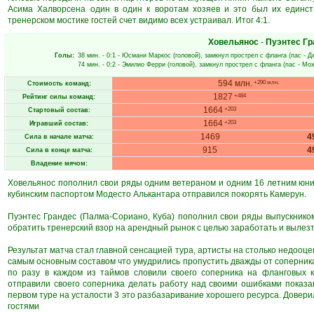
Асима Халворсена один в один к воротам хозяев и это был их единст
тренерском мостике гостей счет видимо всех устраивал. Итог 4:1.
Ховельянос
-
Пуэнтес Гр
Голы:
38 мин.
- 0:1 -
Юсмани Маркос
(головой), замкнул прострел с фланга (пас -
Д
74 мин.
- 0:2 -
Эмилио Ферри
(головой), замкнул прострел с фланга (пас -
Мох
594 млн.
+290 млн.
Стоимость команд:
1827
+484
Рейтинг силы команд:
1664
+203
Стартовый состав:
1664
+203
Игравший состав:
1469
4
Сила в начале матча:
915
4
Сила в конце матча:
Владение мячом:
Ховельянос пополнил свои ряды одним ветераном и одним 16 летним юн
кубинским паспортом Модесто Алькантара отправился покорять Камерун.
Пуэнтес Грандес (Палма-Сориано, Куба) пополнил свои ряды выпускнико
обратить тренерский взор на арендный рынок с целью заработать и вылез
Результат матча стал главной сенсацией тура, артисты на столько недооц
самым основным составом что умудрились пропустить дважды от соперника 
по разу в каждом из таймов словили своего соперника на фланговых
отправили своего соперника делать работу над своими ошибками показа
первом туре на усталости 3 это разбазаривание хорошего ресурса. Довери
гостями